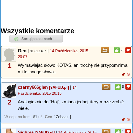
Wszystkie komentarze
Geo
|
|
-1
14 Października, 2015
31.61.140.*
20:07
1
Wymawiajać słowo KOTAS, ani trochę nie przypomnima
mi to innego słowa..
czarny666glan
|
0
[YAFUD.pl]
14
Października, 2015 20:15
2
Analogicznie do "Hoj", zmiana jednej litery może zrobić
wiele.
W odp. na kom.
#1
uż.
Geo
[ Zobacz ]
Sighma
|
1
[YAFUD.pl]
14 Października, 2015