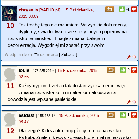
chrysalis
|
-1
[YAFUD.pl]
15 Października,
2015 00:09
10
Też trochę tego nie rozumiem. Wszystkie dokumenty,
dyplomy, świadectwa i całe stosy innych papierów na
nazwisko panieńskie... I nagle zmiana, bałagan i
dezorienracja. Wygodniej mi zostać przy swoim.
W odp. na kom.
#5
uż.
marta
[ Zobacz ]
louie
|
|
0
15 Października, 2015
178.235.221.*
02:55
11
Każdy dyplom trzeba i tak dostarczyć samemu, więc
zmiana nazwiska to minimalne formalności a na
dowodzie jest wpisane panieńskie.
asfdasf
|
|
1
15 Października, 2015
155.158.4.*
08:47
12
Dlaczego? Koleżanka mojej żony ma na nazwisko
Psikuta. Znałem kiedyś kolesia, który miał na nazwisko