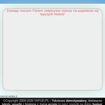
Zostając naszym Fanem zwiększasz szanse na pojawienie się
lepszych historii!
YAFUD MOBILE
©Copyright 2009-2026 YAFUD.PL -
Tekstowe
demotywatory
, śmieszne
teksty, wpadki i historie z życia wzięte
to nasz sposób na dobry
humor
.