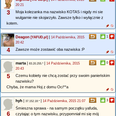
20:21
3
Moja kolezanka ma nazwisko KOTAS i nigdy mi sie
wulgarnie nie skojarzyło. Zawsze tylko i wyłącznie z
kotem.
Deagon
|
1
[YAFUD.pl]
14 Października, 2015
20:42
4
Zawsze może zostawić oba nazwiska :P
marta
|
|
0
14 Października, 2015
83.20.255.*
20:43
5
Czemu kobiety nie chcą zostać przy swoim panieńskim
nazwisku?
Chyba, że mama Hoj z domu Oci**a
hyh
|
|
3
14 Października, 2015 21:07
37.152.18.*
Śmieszna sprawa - na samym początku yafuda,
6
czytając o tym nazwisku, przypomniał mi się mój