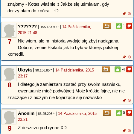
znajomy - Kotas właśnie :) Jakże się uśmiałam, gdy
doczytałam do końca... :D
???????
|
|
1
14 Października,
155.133.99.*
2015 21:48
7
Nie wiem, ale mi historia wydaje się zbyt naciągana.
Dobrze, że nie Psikuta jak to było w którejś polskiej
komedii.
Ukryta
|
|
-4
14 Października, 2015
90.156.85.*
23:17
8
I dlatego ja zamierzam zostać przy swoim nazwisku,
ewentualnie mieć podwójne;) Moje krótkie,fajne, nic nie
znaczące i z niczym nie kojarzące się nazwisko
Anonim
|
|
0
14 Października, 2015
83.25.206.*
23:21
9
Z deszczu pod rynne XD