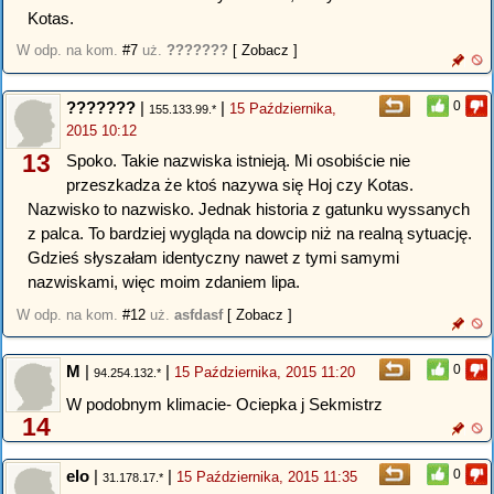
Kotas.
W odp. na kom.
#7
uż.
???????
[ Zobacz ]
???????
|
|
0
15 Października,
155.133.99.*
2015 10:12
13
Spoko. Takie nazwiska istnieją. Mi osobiście nie
przeszkadza że ktoś nazywa się Hoj czy Kotas.
Nazwisko to nazwisko. Jednak historia z gatunku wyssanych
z palca. To bardziej wygląda na dowcip niż na realną sytuację.
Gdzieś słyszałam identyczny nawet z tymi samymi
nazwiskami, więc moim zdaniem lipa.
W odp. na kom.
#12
uż.
asfdasf
[ Zobacz ]
M
|
|
0
15 Października, 2015 11:20
94.254.132.*
W podobnym klimacie- Ociepka j Sekmistrz
14
elo
|
|
0
15 Października, 2015 11:35
31.178.17.*