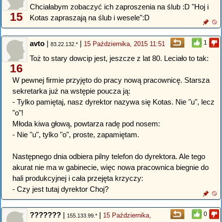
Chciałabym zobaczyć ich zaproszenia na ślub :D "Hoj i
15
Kotas zapraszają na ślub i wesele":D
avto
|
|
1
15 Października, 2015 11:51
83.22.132.*
Toż to stary dowcip jest, jeszcze z lat 80. Leciało to tak:
16
W pewnej firmie przyjęto do pracy nową pracownicę. Starsza
sekretarka już na wstępie poucza ją:
- Tylko pamiętaj, nasz dyrektor nazywa się Kotas. Nie "u", lecz
"o"!
Młoda kiwa głową, powtarza radę pod nosem:
- Nie "u", tylko "o", proste, zapamiętam.
Następnego dnia odbiera pilny telefon do dyrektora. Ale tego
akurat nie ma w gabinecie, więc nowa pracownica biegnie do
hali produkcyjnej i cała przejęta krzyczy:
- Czy jest tutaj dyrektor Choj?
???????
|
|
0
15 Października,
155.133.99.*