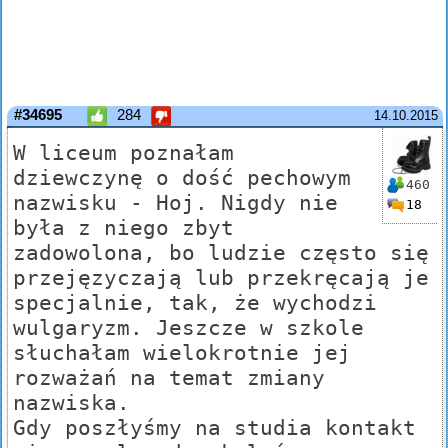
#34695
284
14.10.2015
W liceum poznałam
dziewczynę o dość pechowym
460
nazwisku - Hoj. Nigdy nie
18
była z niego zbyt
zadowolona, bo ludzie często się
przejęzyczają lub przekręcają je
specjalnie, tak, że wychodzi
wulgaryzm. Jeszcze w szkole
słuchałam wielokrotnie jej
rozważań na temat zmiany
nazwiska.
Gdy poszłyśmy na studia kontakt