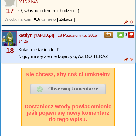
2015 21:48
17
O, właśnie o ten mi chodziło :-)
W odp. na kom.
#16
uż.
avto
[ Zobacz ]
kattlyn
|
0
[YAFUD.pl]
18 Października, 2015
14:26
18
Kotas nie takie złe :P
Nigdy mi się źle nie kojarzyło, AŻ DO TERAZ
Nie chcesz, aby coś ci umknęło?
Dostaniesz wtedy powiadomienie
jeśli pojawi się nowy komentarz
do tego wpisu.