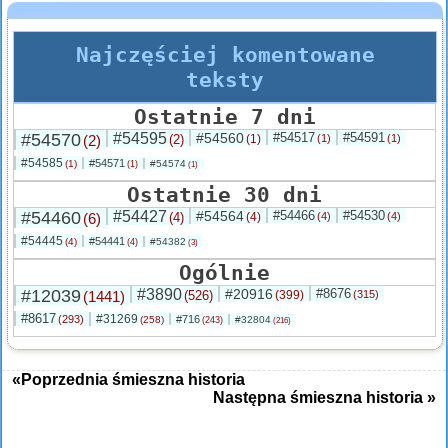
Najczęściej komentowane
teksty
Ostatnie 7 dni
#54570
#54595
#54560
#54517
#54591
(2)
(2)
(1)
(1)
(1)
#54585
#54571
(1)
#54574
(1)
(1)
Ostatnie 30 dni
#54460
#54427
#54564
#54466
#54530
(6)
(4)
(4)
(4)
(4)
#54445
#54441
(4)
#54382
(4)
(3)
Ogólnie
#12039
#3890
#20916
#8676
(1441)
(526)
(399)
(315)
#8617
#31269
(293)
#716
(258)
#32804
(243)
(216)
«Poprzednia śmieszna historia
Następna śmieszna historia »