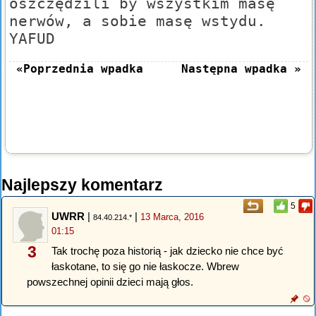
oszczędzili by wszystkim masę
nerwów, a sobie masę wstydu.
YAFUD
«Poprzednia wpadka
Następna wpadka »
Najlepszy komentarz
5
UWRR
|
|
13 Marca, 2016
84.40.214.*
01:15
3
Tak trochę poza historią - jak dziecko nie chce być
łaskotane, to się go nie łaskocze. Wbrew
powszechnej opinii dzieci mają głos.