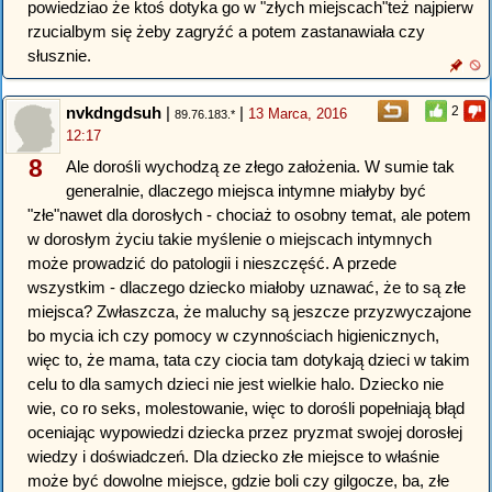
powiedziao że ktoś dotyka go w "złych miejscach"też najpierw
rzucialbym się żeby zagryźć a potem zastanawiała czy
słusznie.
nvkdngdsuh
|
|
2
13 Marca, 2016
89.76.183.*
12:17
8
Ale dorośli wychodzą ze złego założenia. W sumie tak
generalnie, dlaczego miejsca intymne miałyby być
"złe"nawet dla dorosłych - chociaż to osobny temat, ale potem
w dorosłym życiu takie myślenie o miejscach intymnych
może prowadzić do patologii i nieszczęść. A przede
wszystkim - dlaczego dziecko miałoby uznawać, że to są złe
miejsca? Zwłaszcza, że maluchy są jeszcze przyzwyczajone
bo mycia ich czy pomocy w czynnościach higienicznych,
więc to, że mama, tata czy ciocia tam dotykają dzieci w takim
celu to dla samych dzieci nie jest wielkie halo. Dziecko nie
wie, co ro seks, molestowanie, więc to dorośli popełniają błąd
oceniając wypowiedzi dziecka przez pryzmat swojej dorosłej
wiedzy i doświadczeń. Dla dziecko złe miejsce to właśnie
może być dowolne miejsce, gdzie boli czy gilgocze, ba, złe