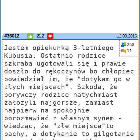
#36012
222
12.03.2016
268
Jestem opiekunką 3-letniego
11
Kubusia. Ostatnio rodzice
szkraba ugotowali się i prawie
doszło do rękoczynów bo chłopiec
powiedział im, że "dotykam go w
złych miejscach". Szkoda, że
porywczy rodzice natychmiast
założyli najgorsze, zamiast
najpierw na spokojnie
porozmawiać z własnym synem -
wiedząc, że "złe miejsca"to
pachy, a dotykanie to gilgotanie