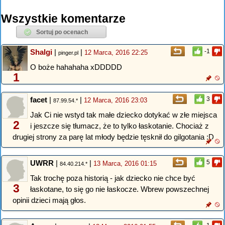
Wszystkie komentarze
Shalgi
|
|
-1
12 Marca, 2016 22:25
pinger.pl
O boże hahahaha xDDDDD
1
facet
|
|
3
12 Marca, 2016 23:03
87.99.54.*
Jak Ci nie wstyd tak małe dziecko dotykać w złe miejsca
2
i jeszcze się tłumacz, że to tylko łaskotanie. Chociaż z
drugiej strony za parę lat młody będzie tęsknił do gilgotania :D
UWRR
|
|
5
13 Marca, 2016 01:15
84.40.214.*
Tak trochę poza historią - jak dziecko nie chce być
3
łaskotane, to się go nie łaskocze. Wbrew powszechnej
opinii dzieci mają głos.