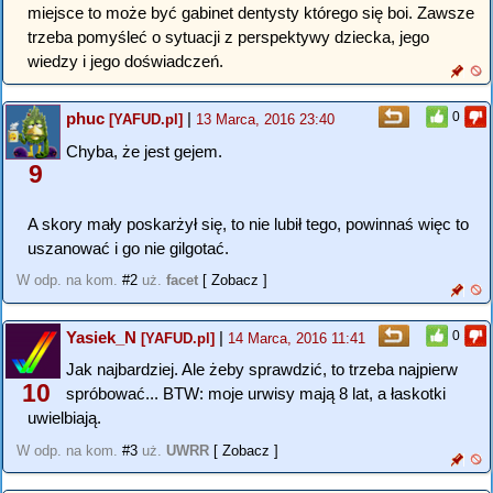
miejsce to może być gabinet dentysty którego się boi. Zawsze
trzeba pomyśleć o sytuacji z perspektywy dziecka, jego
wiedzy i jego doświadczeń.
phuc
|
0
[YAFUD.pl]
13 Marca, 2016 23:40
Chyba, że jest gejem.
9
A skory mały poskarżył się, to nie lubił tego, powinnaś więc to
uszanować i go nie gilgotać.
W odp. na kom.
#2
uż.
facet
[ Zobacz ]
Yasiek_N
|
0
[YAFUD.pl]
14 Marca, 2016 11:41
Jak najbardziej. Ale żeby sprawdzić, to trzeba najpierw
10
spróbować... BTW: moje urwisy mają 8 lat, a łaskotki
uwielbiają.
W odp. na kom.
#3
uż.
UWRR
[ Zobacz ]