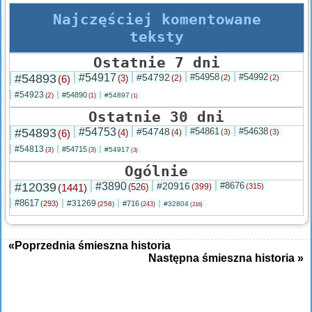
Najczęściej komentowane
teksty
Ostatnie 7 dni
#54893
#54917
#54792
#54958
#54992
(6)
(3)
(2)
(2)
(2)
#54923
#54890
(2)
#54897
(1)
(1)
Ostatnie 30 dni
#54893
#54753
#54748
#54861
#54638
(6)
(4)
(4)
(3)
(3)
#54813
#54715
(3)
#54917
(3)
(3)
Ogólnie
#12039
#3890
#20916
#8676
(1441)
(526)
(399)
(315)
#8617
#31269
(293)
#716
(258)
#32804
(243)
(216)
«Poprzednia śmieszna historia
Następna śmieszna historia »