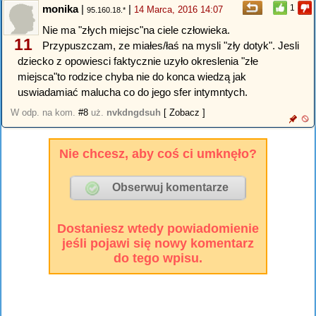
monika
|
|
1
14 Marca, 2016 14:07
95.160.18.*
Nie ma "złych miejsc"na ciele człowieka.
11
Przypuszczam, ze miałes/łaś na mysli "zły dotyk". Jesli
dziecko z opowiesci faktycznie uzyło okreslenia "złe
miejsca"to rodzice chyba nie do konca wiedzą jak
uswiadamiać malucha co do jego sfer intymntych.
W odp. na kom.
#8
uż.
nvkdngdsuh
[ Zobacz ]
Nie chcesz, aby coś ci umknęło?
Dostaniesz wtedy powiadomienie
jeśli pojawi się nowy komentarz
do tego wpisu.