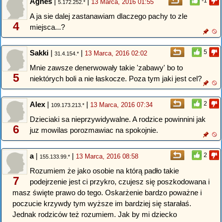
Agnes
|
|
-1
13 Marca, 2016 01:55
5.172.252.*
A ja sie dalej zastanawiam dlaczego pachy to zle
4
miejsca...?
Sakki
|
|
5
13 Marca, 2016 02:02
31.4.154.*
Mnie zawsze denerwowały takie 'zabawy' bo to
5
niektórych boli a nie łaskocze. Poza tym jaki jest cel?
Alex
|
|
2
13 Marca, 2016 07:34
109.173.213.*
Dzieciaki sa nieprzywidywalne. A rodzice powinnini jak
6
juz mowilas porozmawiac na spokojnie.
a
|
|
2
13 Marca, 2016 08:58
155.133.99.*
Rozumiem że jako osobie na którą padło takie
7
podejrzenie jest ci przykro, czujesz się poszkodowana i
masz święte prawo do tego. Oskarżenie bardzo poważne i
poczucie krzywdy tym wyższe im bardziej się starałaś.
Jednak rodziców też rozumiem. Jak by mi dziecko