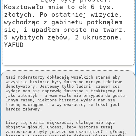
Kosztowało mnie to ok 6 tys.
złotych. Po ostatniej wizycie,
wychodząc z gabinetu potknąłem
się, i upadłem prosto na twarz.
5 wybitych zębów, 2 ukruszone.
YAFUD
Nasi moderatorzy dokładają wszelkich starań aby
wszystkie historie były śmieszne niczym tekstowe
demotywatory. Jesteśmy tylko ludźmi, czasem coś
wydaje nam się naprawdę śmieszne i traktujemy to
jako autentyk - a wam wcale nie przypada do gustu.
Innym razem, niektóre historie wydają nam się
trochę naciągane - a wy uważacie, że tekst jest
bardzo zabawny.
Liczy się opinia większości, dlatego nie bądź
obojętny
głosuj
. Chcesz, żeby historie tutaj
zamieszczane były jeszcze śmieszniejsze? - głosuj,