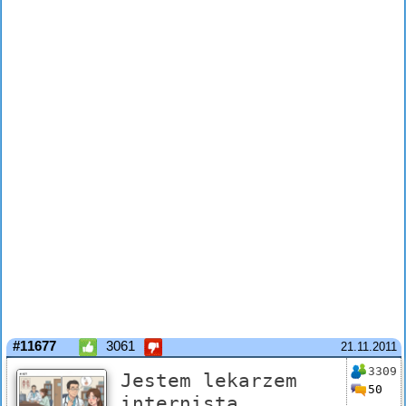
#11677
3061
21.11.2011
3309
Jestem lekarzem
50
internistą.