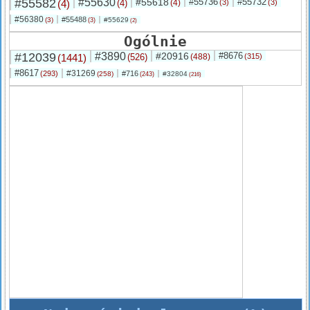
#55582
#55630
#55618
#55736
#55732
(4)
(4)
(4)
(3)
(3)
#56380
#55488
(3)
#55629
(3)
(2)
Ogólnie
#12039
#3890
#20916
#8676
(1441)
(526)
(488)
(315)
#8617
#31269
(293)
#716
(258)
#32804
(243)
(216)