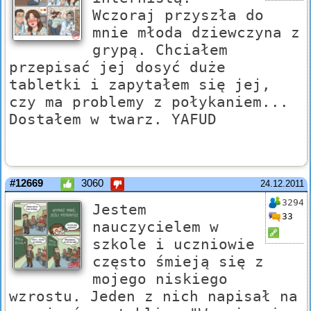
Wczoraj przyszła do
mnie młoda dziewczyna z
grypą. Chciałem
przepisać jej dosyć duże
tabletki i zapytałem się jej,
czy ma problemy z połykaniem...
Dostałem w twarz. YAFUD
#12669
3060
24.12.2011
3294
Jestem
33
nauczycielem w
szkole i uczniowie
często śmieją się z
mojego niskiego
wzrostu. Jeden z nich napisał na