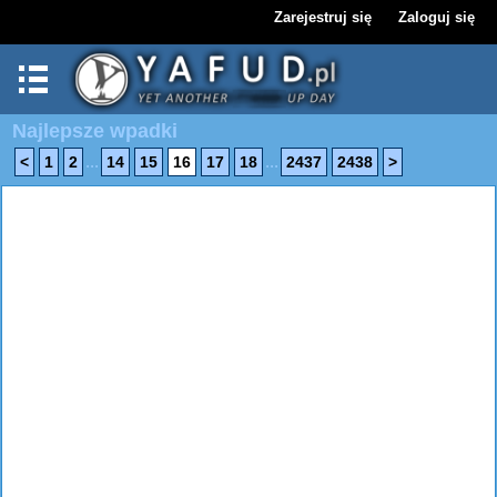
Zarejestruj się
Zaloguj się
Najlepsze wpadki
...
...
<
1
2
14
15
16
17
18
2437
2438
>