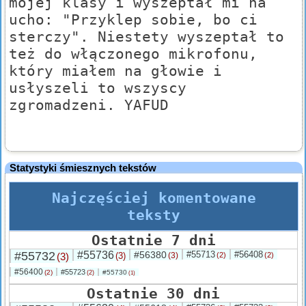
mojej klasy i wyszeptał mi na
ucho: "Przyklep sobie, bo ci
sterczy". Niestety wyszeptał to
też do włączonego mikrofonu,
który miałem na głowie i
usłyszeli to wszyscy
zgromadzeni. YAFUD
Statystyki śmiesznych tekstów
Najczęściej komentowane
teksty
Ostatnie 7 dni
#55732
#55736
#56380
#55713
#56408
(3)
(3)
(3)
(2)
(2)
#56400
#55723
(2)
#55730
(2)
(1)
Ostatnie 30 dni