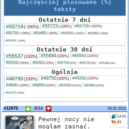
Najczęściej plusowane (%)
teksty
Ostatnie 7 dni
#55719
#55723
#55729
(-100%)
(-100%)
(-100%)
#55730
#56400
#56395
(-100%)
(-100%)
#56380
(-100%)
(-100%)
#56386
(-100%)
Ostatnie 30 dni
#55537
#55694
#55592
(100%)
(100%)
(100%)
#55550
#55502
#55700
(100%)
(33%)
#55578
(0%)
#55488
(0%)
(0%)
Ogólnie
#48790
#49750
#49256
(100%)
(100%)
(100%)
#49591
#48850
#54359
(100%)
(100%)
#53956
(100%)
(100%)
#54375
(100%)
#12975
3016
03.01.2012
3436
Pewnej nocy nie
35
mogłam zasnąć.