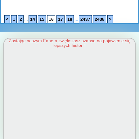
...
...
<
1
2
14
15
16
17
18
2437
2438
>
Zostając naszym Fanem zwiększasz szanse na pojawienie się
lepszych historii!