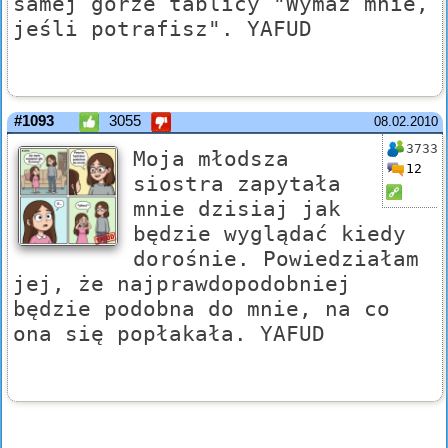
samej górze tablicy "Wymaż mnie,
jeśli potrafisz". YAFUD
#1093
3055
08.02.2010
3733
Moja młodsza
12
siostra zapytała
mnie dzisiaj jak
będzie wyglądać kiedy
dorośnie. Powiedziałam
jej, że najprawdopodobniej
będzie podobna do mnie, na co
ona się popłakała. YAFUD