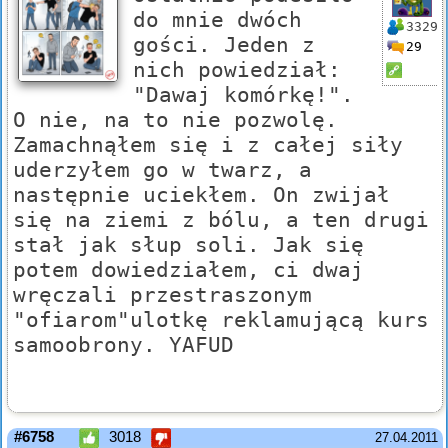
do mnie dwóch
3329
gości. Jeden z
29
nich powiedział:
"Dawaj komórkę!".
O nie, na to nie pozwolę.
Zamachnąłem się i z całej siły
uderzyłem go w twarz, a
następnie uciekłem. On zwijał
się na ziemi z bólu, a ten drugi
stał jak słup soli. Jak się
potem dowiedziałem, ci dwaj
wręczali przestraszonym
"ofiarom"ulotkę reklamującą kurs
samoobrony. YAFUD
#6758
3018
27.04.2011