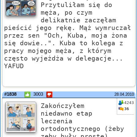
Przytuliłam się do
męża, po czym
delikatnie zaczęłam
pieścić jego rękę. Mąż wymruczał
przez sen "Och, Kuba, moja żona
się dowie..". Kuba to kolega z
pracy mojego męża, z którym
często wyjeżdża w delegacje...
YAFUD
#1838
3003
28.04.2010
4243
Zakończyłem
36
niedawno etap
leczenia
ortodontycznego (żeby
zęby były proste).