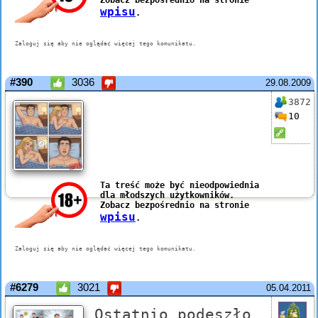
#390
3036
29.08.2009
3872
10
#6279
3021
05.04.2011
Ostatnio podeszło