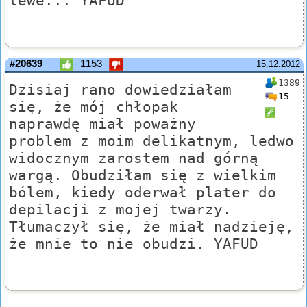
lewe... YAFUD
#20639
1153
15.12.2012
1389
Dzisiaj rano dowiedziałam
15
się, że mój chłopak
naprawdę miał poważny
problem z moim delikatnym, ledwo
widocznym zarostem nad górną
wargą. Obudziłam się z wielkim
bólem, kiedy oderwał plater do
depilacji z mojej twarzy.
Tłumaczył się, że miał nadzieję,
że mnie to nie obudzi. YAFUD