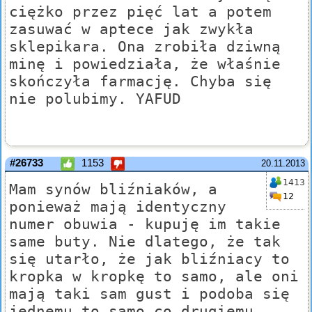
ciężko przez pięć lat a potem
zasuwać w aptece jak zwykła
sklepikara. Ona zrobiła dziwną
minę i powiedziała, że właśnie
skończyła farmację. Chyba się
nie polubimy. YAFUD
#26733
1153
20.11.2013
1413
Mam synów bliźniaków, a
12
ponieważ mają identyczny
numer obuwia - kupuję im takie
same buty. Nie dlatego, że tak
się utarło, że jak bliźniacy to
kropka w kropkę to samo, ale oni
mają taki sam gust i podoba się
jednemu to samo co drugiemu.