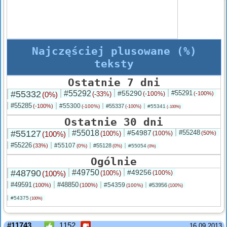
Najczęściej plusowane (%)
teksty
Ostatnie 7 dni
#55332
#55292
#55290
#55291
(0%)
(-33%)
(-100%)
(-100%)
#55285
#55300
(-100%)
#55337
(-100%)
#55341
(-100%)
(-100%)
Ostatnie 30 dni
#55127
#55018
#54987
#55248
(100%)
(100%)
(100%)
(50%)
#55226
#55107
(33%)
#55128
(0%)
#55054
(0%)
(0%)
Ogólnie
#48790
#49750
#49256
(100%)
(100%)
(100%)
#49591
#48850
#54359
(100%)
(100%)
#53956
(100%)
(100%)
#54375
(100%)
#11743
1152
16.09.2013