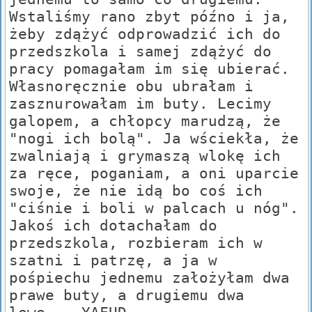
Wstaliśmy rano zbyt późno i ja,
żeby zdążyć odprowadzić ich do
przedszkola i samej zdążyć do
pracy pomagałam im się ubierać.
Własnoręcznie obu ubrałam i
zasznurowałam im buty. Lecimy
galopem, a chłopcy marudzą, że
"nogi ich bolą". Ja wściekła, że
zwalniają i grymaszą wlokę ich
za ręce, poganiam, a oni uparcie
swoje, że nie idą bo coś ich
"ciśnie i boli w palcach u nóg".
Jakoś ich dotachałam do
przedszkola, rozbieram ich w
szatni i patrzę, a ja w
pośpiechu jednemu założyłam dwa
prawe buty, a drugiemu dwa