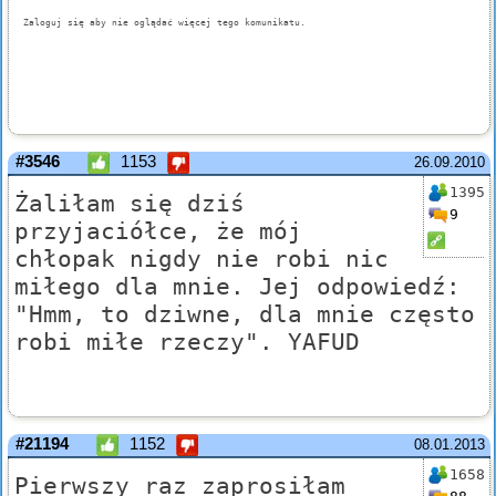
#3546
1153
26.09.2010
1395
Żaliłam się dziś
9
przyjaciółce, że mój
chłopak nigdy nie robi nic
miłego dla mnie. Jej odpowiedź:
"Hmm, to dziwne, dla mnie często
robi miłe rzeczy". YAFUD
#21194
1152
08.01.2013
1658
Pierwszy raz zaprosiłam