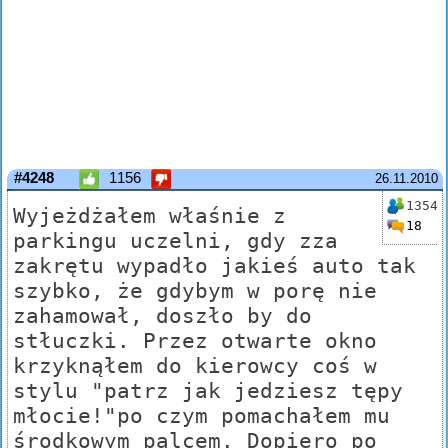
#4248
1156
26.11.2010
1354
Wyjeżdżałem właśnie z
18
parkingu uczelni, gdy zza
zakrętu wypadło jakieś auto tak
szybko, że gdybym w porę nie
zahamował, doszło by do
stłuczki. Przez otwarte okno
krzyknąłem do kierowcy coś w
stylu "patrz jak jedziesz tępy
młocie!"po czym pomachałem mu
środkowym palcem. Dopiero po