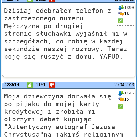
1390
Dzisiaj odebrałem telefon z
18
zastrzeżonego numeru.
Mężczyzna po drugiej
stronie słuchawki wyjaśnił mi w
szczegółach, co robię w każdej
sekundzie naszej rozmowy. Teraz
boję się ruszyć z domu. YAFUD.
#23519
1151
29.04.2013
1445
Moja dziewczyna dorwała się
15
po pijaku do mojej karty
kredytowej i zrobiła mi
olbrzymi debet kupując
"Autentyczny autograf Jezusa
Chrystusa"na jakimś religijnym