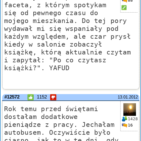
88
faceta, z którym spotykam
się od pewnego czasu do
mojego mieszkania. Do tej pory
wydawał mi się wspaniały pod
każdym względem, ale czar prysł
kiedy w salonie zobaczył
książkę, którą aktualnie czytam
i zapytał: "Po co czytasz
książki?". YAFUD
#12572
1152
13.01.2012
Rok temu przed świętami
dostałam dodatkowe
1428
pieniądze z pracy. Jechałam
16
autobusem. Oczywiście było
ciasno, jak to w te dni, gdy