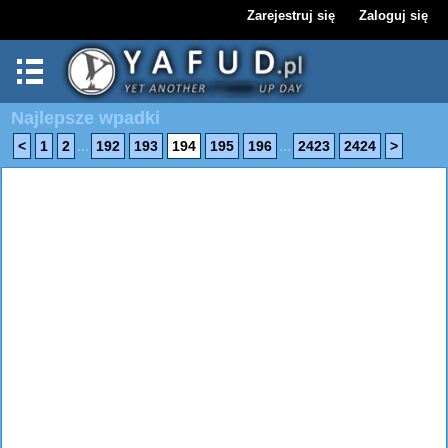
Zarejestruj się
Zaloguj się
Najlepsze wpadki
...
...
<
1
2
192
193
194
195
196
2423
2424
>