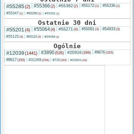
#55285
#55366
#55382
#55172
#55336
(2)
(2)
(2)
(1)
(1)
#55347
#55290
(1)
#55291
(1)
(1)
Ostatnie 30 dni
#55201
#55064
#55271
#55091
#54933
(4)
(4)
(4)
(3)
(3)
#55125
#55115
(3)
#55088
(3)
(3)
Ogólnie
#12039
#3890
#20916
#8676
(1441)
(526)
(399)
(315)
#8617
#31269
(293)
#716
(258)
#32804
(243)
(216)