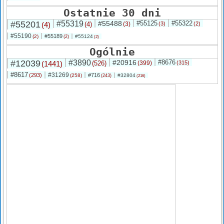
Ostatnie 30 dni
#55201
#55319
#55488
#55125
#55322
(4)
(4)
(3)
(3)
(2)
#55190
#55189
(2)
#55124
(2)
(2)
Ogólnie
#12039
#3890
#20916
#8676
(1441)
(526)
(399)
(315)
#8617
#31269
(293)
#716
(258)
#32804
(243)
(216)