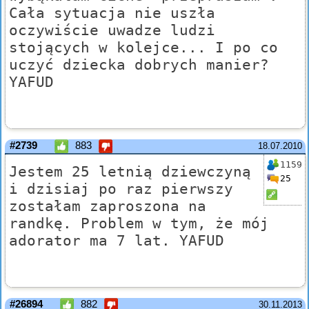
Cała sytuacja nie uszła
oczywiście uwadze ludzi
stojących w kolejce... I po co
uczyć dziecka dobrych manier?
YAFUD
#2739
883
18.07.2010
1159
Jestem 25 letnią dziewczyną
25
i dzisiaj po raz pierwszy
zostałam zaproszona na
randkę. Problem w tym, że mój
adorator ma 7 lat. YAFUD
#26894
882
30.11.2013