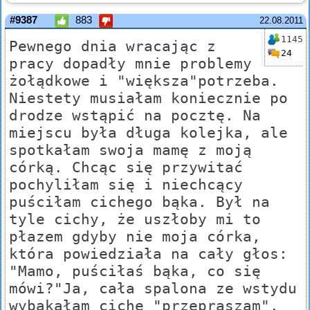
#9387
883
22.08.2011
1145
Pewnego dnia wracając z
24
pracy dopadły mnie problemy
żołądkowe i "większa"potrzeba.
Niestety musiałam koniecznie po
drodze wstąpić na pocztę. Na
miejscu była długa kolejka, ale
spotkałam swoja mamę z moją
córką. Chcąc się przywitać
pochyliłam się i niechcący
puściłam cichego bąka. Był na
tyle cichy, że uszłoby mi to
płazem gdyby nie moja córka,
która powiedziała na cały głos:
"Mamo, puściłaś bąka, co się
mówi?"Ja, cała spalona ze wstydu
wybąkałam ciche "przepraszam".