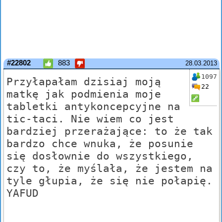
#22802
883
28.03.2013
1097
Przyłapałam dzisiaj moją
22
matkę jak podmienia moje
tabletki antykoncepcyjne na
tic-taci. Nie wiem co jest
bardziej przerażające: to że tak
bardzo chce wnuka, że posunie
się dosłownie do wszystkiego,
czy to, że myślała, że jestem na
tyle głupia, że się nie połapię.
YAFUD