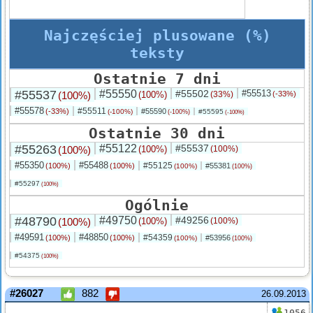
Najczęściej plusowane (%)
teksty
Ostatnie 7 dni
#55537
#55550
#55502
#55513
(100%)
(100%)
(33%)
(-33%)
#55578
#55511
(-33%)
#55590
(-100%)
#55595
(-100%)
(-100%)
Ostatnie 30 dni
#55263
#55122
#55537
(100%)
(100%)
(100%)
#55350
#55488
#55125
(100%)
(100%)
#55381
(100%)
(100%)
#55297
(100%)
Ogólnie
#48790
#49750
#49256
(100%)
(100%)
(100%)
#49591
#48850
#54359
(100%)
(100%)
#53956
(100%)
(100%)
#54375
(100%)
#26027
882
26.09.2013
1056