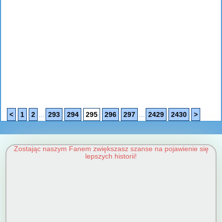
...
...
<
1
2
293
294
295
296
297
2429
2430
>
Zostając naszym Fanem zwiększasz szanse na pojawienie się
lepszych historii!