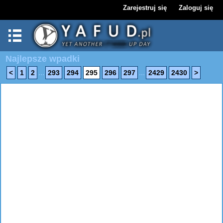
Zarejestruj się
Zaloguj się
Najlepsze wpadki
...
...
<
1
2
293
294
295
296
297
2429
2430
>