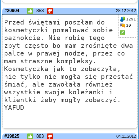
#20904
883
28.12.2012
1291
Przed świętami poszłam do
30
kosmetyczki pomalować sobie
paznokcie. Nie robię tego
zbyt często bo mam zrośnięte dwa
palce w prawej nodze, przez co
mam straszne kompleksy.
Kosmetyczka jak to zobaczyła,
nie tylko nie mogła się przestać
śmiać, ale zawołała również
wszystkie swoje koleżanki i
klientki żeby mogły zobaczyć.
YAFUD
#19825
883
04.11.2012