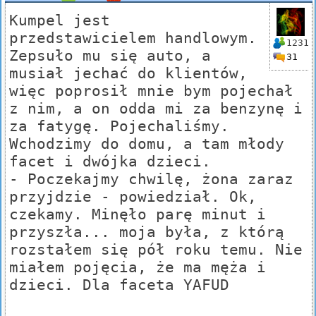
Kumpel jest
przedstawicielem handlowym.
1231
Zepsuło mu się auto, a
31
musiał jechać do klientów,
więc poprosił mnie bym pojechał
z nim, a on odda mi za benzynę i
za fatygę. Pojechaliśmy.
Wchodzimy do domu, a tam młody
facet i dwójka dzieci.
- Poczekajmy chwilę, żona zaraz
przyjdzie - powiedział. Ok,
czekamy. Minęło parę minut i
przyszła... moja była, z którą
rozstałem się pół roku temu. Nie
miałem pojęcia, że ma męża i
dzieci. Dla faceta YAFUD