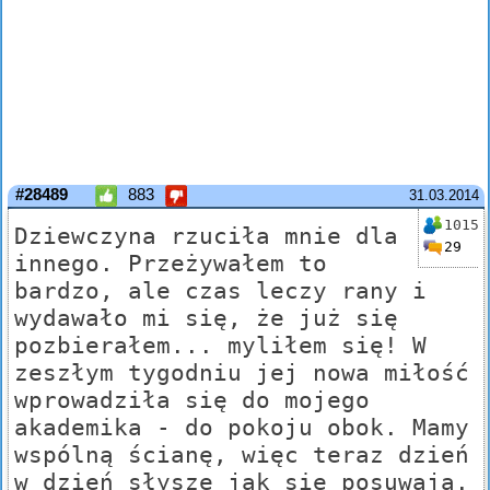
#28489
883
31.03.2014
1015
Dziewczyna rzuciła mnie dla
29
innego. Przeżywałem to
bardzo, ale czas leczy rany i
wydawało mi się, że już się
pozbierałem... myliłem się! W
zeszłym tygodniu jej nowa miłość
wprowadziła się do mojego
akademika - do pokoju obok. Mamy
wspólną ścianę, więc teraz dzień
w dzień słyszę jak się posuwają.