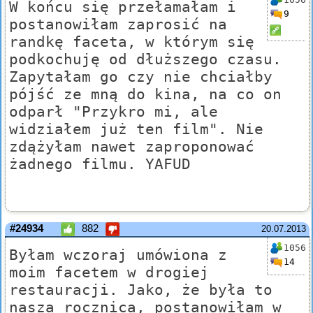
W końcu się przełamałam i
9
postanowiłam zaprosić na
randkę faceta, w którym się
podkochuję od dłuższego czasu.
Zapytałam go czy nie chciałby
pójść ze mną do kina, na co on
odparł "Przykro mi, ale
widziałem już ten film". Nie
zdążyłam nawet zaproponować
żadnego filmu. YAFUD
#24934
882
20.07.2013
1056
Byłam wczoraj umówiona z
14
moim facetem w drogiej
restauracji. Jako, że była to
nasza rocznica, postanowiłam w