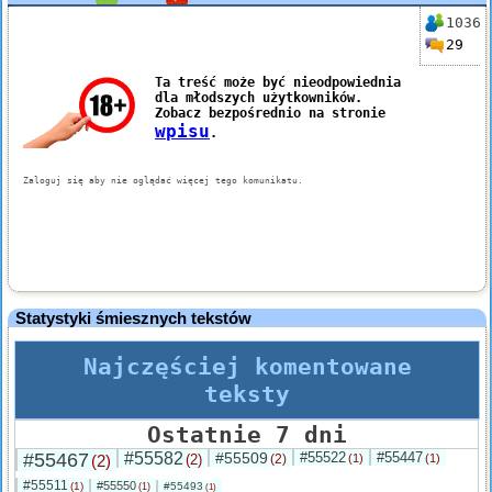
1036
29
Statystyki śmiesznych tekstów
Najczęściej komentowane
teksty
Ostatnie 7 dni
#55467
#55582
#55509
#55522
#55447
(2)
(2)
(2)
(1)
(1)
#55511
#55550
(1)
#55493
(1)
(1)