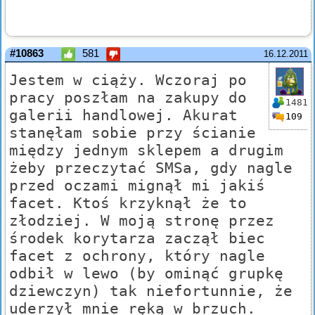
#10863
581
16.12.2011
Jestem w ciąży. Wczoraj po
pracy poszłam na zakupy do
1481
galerii handlowej. Akurat
109
stanęłam sobie przy ścianie
między jednym sklepem a drugim
żeby przeczytać SMSa, gdy nagle
przed oczami mignął mi jakiś
facet. Ktoś krzyknął że to
złodziej. W moją stronę przez
środek korytarza zaczął biec
facet z ochrony, który nagle
odbił w lewo (by ominąć grupkę
dziewczyn) tak niefortunnie, że
uderzył mnie ręką w brzuch.