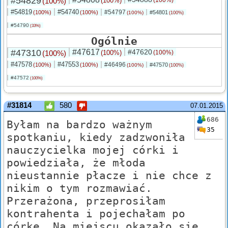
#54829
(100%)
(100%)
#54819
#54740
#54797
(100%)
(100%)
#54801
(100%)
(100%)
#54790
(33%)
Ogólnie
#47310
#47617
#47620
(100%)
(100%)
(100%)
#47578
#47553
#46496
(100%)
(100%)
#47570
(100%)
(100%)
#47572
(100%)
#31814
580
07.01.2015
686
Byłam na bardzo ważnym
35
spotkaniu, kiedy zadzwoniła
nauczycielka mojej córki i
powiedziała, że młoda
nieustannie płacze i nie chce z
nikim o tym rozmawiać.
Przerażona, przeprosiłam
kontrahenta i pojechałam po
córkę. Na miejscu okazało się,