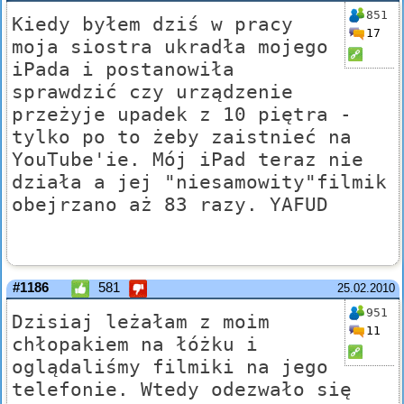
851
Kiedy byłem dziś w pracy
17
moja siostra ukradła mojego
iPada i postanowiła
sprawdzić czy urządzenie
przeżyje upadek z 10 piętra -
tylko po to żeby zaistnieć na
YouTube'ie. Mój iPad teraz nie
działa a jej "niesamowity"filmik
obejrzano aż 83 razy. YAFUD
#1186
581
25.02.2010
951
Dzisiaj leżałam z moim
11
chłopakiem na łóżku i
oglądaliśmy filmiki na jego
telefonie. Wtedy odezwało się