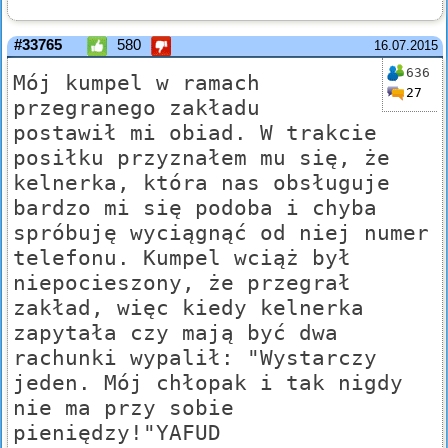
#33765
580
16.07.2015
636
Mój kumpel w ramach
27
przegranego zakładu
postawił mi obiad. W trakcie
posiłku przyznałem mu się, że
kelnerka, która nas obsługuje
bardzo mi się podoba i chyba
spróbuję wyciągnąć od niej numer
telefonu. Kumpel wciąż był
niepocieszony, że przegrał
zakład, więc kiedy kelnerka
zapytała czy mają być dwa
rachunki wypalił: "Wystarczy
jeden. Mój chłopak i tak nigdy
nie ma przy sobie
pieniędzy!"YAFUD