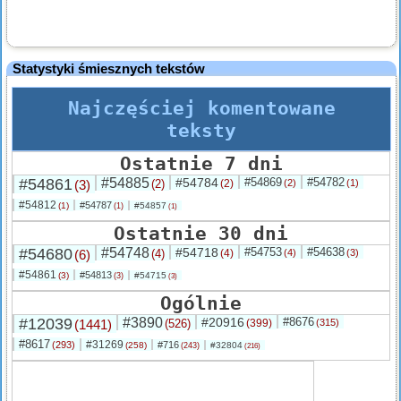
Statystyki śmiesznych tekstów
Najczęściej komentowane
teksty
Ostatnie 7 dni
#54861
#54885
#54784
#54869
#54782
(3)
(2)
(2)
(2)
(1)
#54812
#54787
(1)
#54857
(1)
(1)
Ostatnie 30 dni
#54680
#54748
#54718
#54753
#54638
(6)
(4)
(4)
(4)
(3)
#54861
#54813
(3)
#54715
(3)
(3)
Ogólnie
#12039
#3890
#20916
#8676
(1441)
(526)
(399)
(315)
#8617
#31269
(293)
#716
(258)
#32804
(243)
(216)