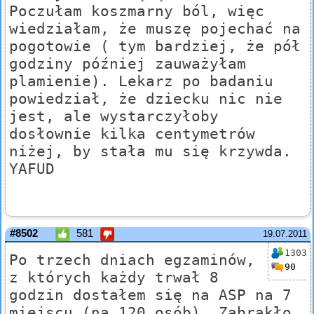
Poczułam koszmarny ból, więc
wiedziałam, że muszę pojechać na
pogotowie ( tym bardziej, że pół
godziny później zauważyłam
plamienie). Lekarz po badaniu
powiedział, że dziecku nic nie
jest, ale wystarczyłoby
dosłownie kilka centymetrów
niżej, by stała mu się krzywda.
YAFUD
#8502
581
19.07.2011
1303
Po trzech dniach egzaminów,
90
z których każdy trwał 8
godzin dostałem się na ASP na 7
miejscu (na 120 osób). Zabrakło