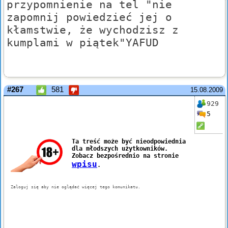
przypomnienie na tel "nie
zapomnij powiedzieć jej o
kłamstwie, że wychodzisz z
kumplami w piątek"YAFUD
#267
581
15.08.2009
929
5