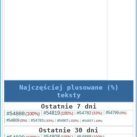
Najczęściej plusowane (%)
teksty
Ostatnie 7 dni
#54888
#54819
#54782
#54799
(100%)
(100%)
(33%)
(0%)
#54809
#54783
(0%)
#54907
(-33%)
#54857
(-100%)
(-100%)
Ostatnie 30 dni
#54808
#54888
(100%)