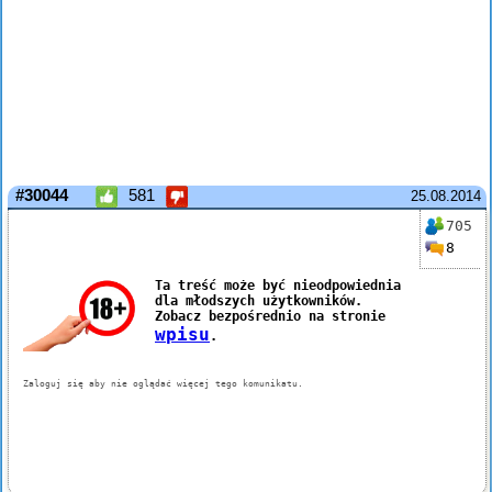
#30044
581
25.08.2014
705
8