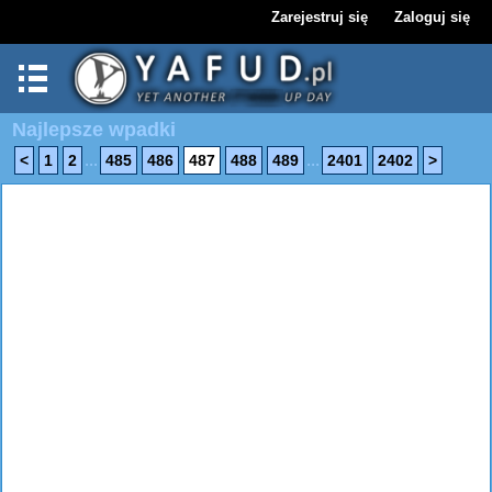
Zarejestruj się
Zaloguj się
Najlepsze wpadki
...
...
<
1
2
485
486
487
488
489
2401
2402
>