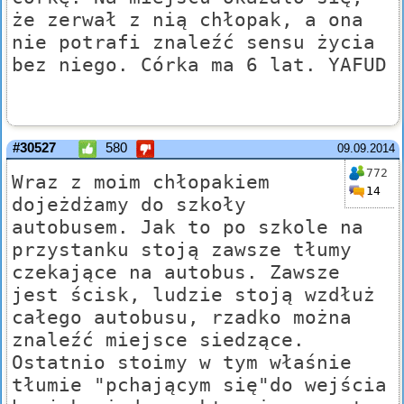
że zerwał z nią chłopak, a ona
nie potrafi znaleźć sensu życia
bez niego. Córka ma 6 lat. YAFUD
#30527
580
09.09.2014
772
Wraz z moim chłopakiem
14
dojeżdżamy do szkoły
autobusem. Jak to po szkole na
przystanku stoją zawsze tłumy
czekające na autobus. Zawsze
jest ścisk, ludzie stoją wzdłuż
całego autobusu, rzadko można
znaleźć miejsce siedzące.
Ostatnio stoimy w tym właśnie
tłumie "pchającym się"do wejścia