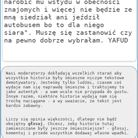
narobić mu wstydu w obecności
znajomych i więcej nie będzie ze
mną siedział ani jeździł
autobusem bo to dla niego
siara". Muszę się zastanowić czy
na pewno dobrze wybrałam. YAFUD
Nasi moderatorzy dokładają wszelkich starań aby
wszystkie historie były śmieszne niczym tekstowe
demotywatory. Jesteśmy tylko ludźmi, czasem coś
wydaje nam się naprawdę śmieszne i traktujemy to
jako autentyk - a wam wcale nie przypada do gustu.
Innym razem, niektóre historie wydają nam się
trochę naciągane - a wy uważacie, że tekst jest
bardzo zabawny.
Liczy się opinia większości, dlatego nie bądź
obojętny
głosuj
. Chcesz, żeby historie tutaj
zamieszczane były jeszcze śmieszniejsze? - głosuj,
komentuj i przede wszystkim dodawaj własne wpadki.