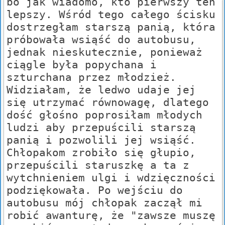
bo jak wiadomo, kto pierwszy ten
lepszy. Wśród tego całego ścisku
dostrzegłam starszą panią, która
próbowała wsiąść do autobusu,
jednak nieskutecznie, ponieważ
ciągle była popychana i
szturchana przez młodzież.
Widziałam, że ledwo udaje jej
się utrzymać równowagę, dlatego
dość głośno poprosiłam młodych
ludzi aby przepuścili starszą
panią i pozwolili jej wsiąść.
Chłopakom zrobiło się głupio,
przepuścili staruszkę a ta z
wytchnieniem ulgi i wdzięczności
podziękowała. Po wejściu do
autobusu mój chłopak zaczął mi
robić awanturę, że "zawsze muszę