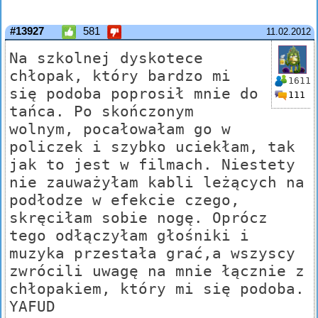
#13927
581
11.02.2012
Na szkolnej dyskotece
chłopak, który bardzo mi
1611
się podoba poprosił mnie do
111
tańca. Po skończonym
wolnym, pocałowałam go w
policzek i szybko uciekłam, tak
jak to jest w filmach. Niestety
nie zauważyłam kabli leżących na
podłodze w efekcie czego,
skręciłam sobie nogę. Oprócz
tego odłączyłam głośniki i
muzyka przestała grać,a wszyscy
zwrócili uwagę na mnie łącznie z
chłopakiem, który mi się podoba.
YAFUD