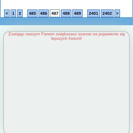
...
...
<
1
2
485
486
487
488
489
2401
2402
>
Zostając naszym Fanem zwiększasz szanse na pojawienie się
lepszych historii!