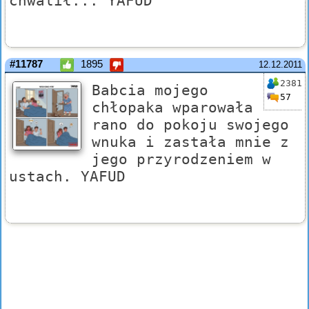
chwalił... YAFUD
#11787
1895
12.12.2011
2381
Babcia mojego
57
chłopaka wparowała
rano do pokoju swojego
wnuka i zastała mnie z
jego przyrodzeniem w
ustach. YAFUD