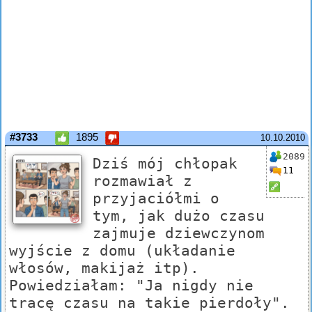
#3733
1895
10.10.2010
2089
Dziś mój chłopak
11
rozmawiał z
przyjaciółmi o
tym, jak dużo czasu
zajmuje dziewczynom
wyjście z domu (układanie
włosów, makijaż itp).
Powiedziałam: "Ja nigdy nie
tracę czasu na takie pierdoły".