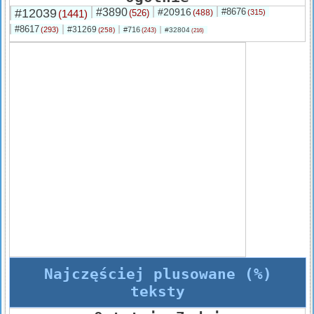
#12039
#3890
#20916
#8676
(1441)
(526)
(488)
(315)
#8617
#31269
(293)
#716
(258)
#32804
(243)
(216)
Najczęściej plusowane (%)
teksty