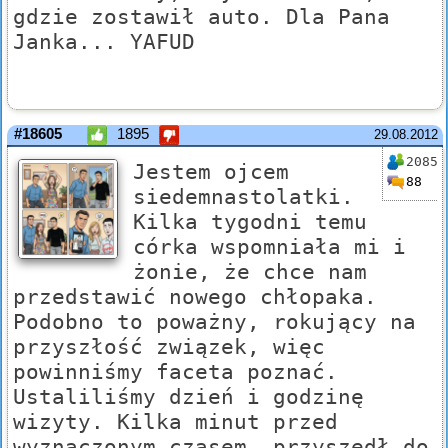
gdzie zostawił auto. Dla Pana
Janka... YAFUD
#18605
1895
29.08.2012
2085
Jestem ojcem
88
siedemnastolatki.
Kilka tygodni temu
córka wspomniała mi i
żonie, że chce nam
przedstawić nowego chłopaka.
Podobno to poważny, rokujący na
przyszłość związek, więc
powinniśmy faceta poznać.
Ustaliliśmy dzień i godzinę
wizyty. Kilka minut przed
wyznaczonym czasem, przyszedł do