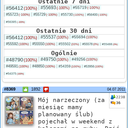
Ostatnie 7 dni
#56412
#55693
#55719
(100%)
(-100%)
(-100%)
#55723
#55729
#55730
(-100%)
(-100%)
#56400
(-100%)
(-100%)
#56395
(-100%)
Ostatnie 30 dni
#56412
#55537
#55694
(100%)
(100%)
(100%)
#55592
#55550
#55502
(100%)
(100%)
#55578
(33%)
#55488
(0%)
(0%)
Ogólnie
#48790
#49750
#49256
(100%)
(100%)
(100%)
#49591
#48850
#54359
(100%)
(100%)
#53956
(100%)
(100%)
#54375
(100%)
#8369
1892
04.07.2011
2238
Mój narzeczony (za
36
miesiąc mamy
planowany ślub)
pojechał w weekend z