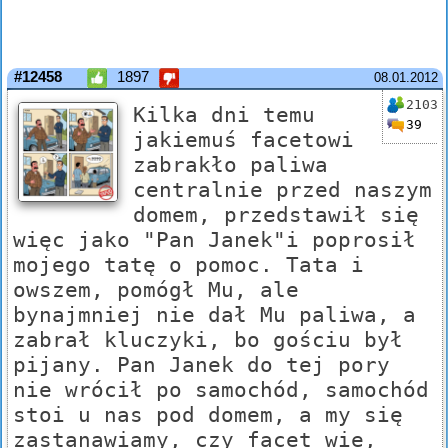
#12458
1897
08.01.2012
2103
Kilka dni temu
39
jakiemuś facetowi
zabrakło paliwa
centralnie przed naszym
domem, przedstawił się
więc jako "Pan Janek"i poprosił
mojego tatę o pomoc. Tata i
owszem, pomógł Mu, ale
bynajmniej nie dał Mu paliwa, a
zabrał kluczyki, bo gościu był
pijany. Pan Janek do tej pory
nie wrócił po samochód, samochód
stoi u nas pod domem, a my się
zastanawiamy, czy facet wie,