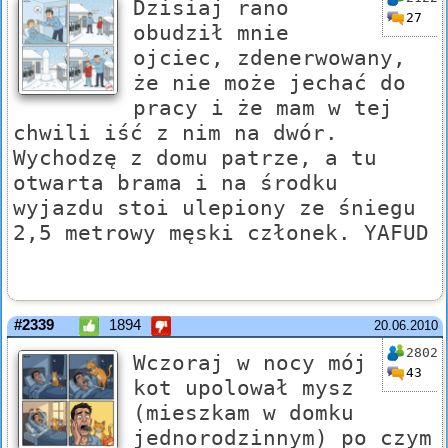
Dzisiaj rano
27
obudził mnie
ojciec, zdenerwowany,
że nie może jechać do
pracy i że mam w tej
chwili iść z nim na dwór.
Wychodzę z domu patrze, a tu
otwarta brama i na środku
wyjazdu stoi ulepiony ze śniegu
2,5 metrowy męski członek. YAFUD
#2339
1894
20.06.2010
2802
Wczoraj w nocy mój
43
kot upolował mysz
(mieszkam w domku
jednorodzinnym) po czym