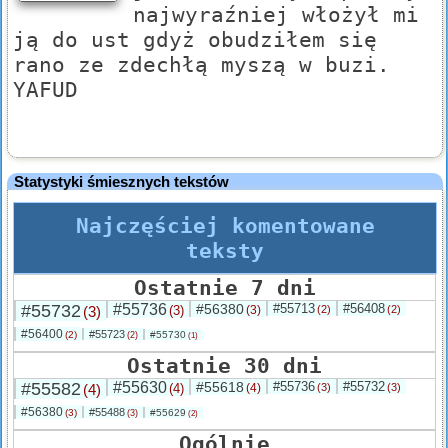
najwyraźniej włożył mi
ją do ust gdyż obudziłem się
rano ze zdechłą myszą w buzi.
YAFUD
Statystyki śmiesznych tekstów
Najczęściej komentowane
teksty
Ostatnie 7 dni
#55732
#55736
#56380
#55713
#56408
(3)
(3)
(3)
(2)
(2)
#56400
#55723
(2)
#55730
(2)
(1)
Ostatnie 30 dni
#55582
#55630
#55618
#55736
#55732
(4)
(4)
(4)
(3)
(3)
#56380
#55488
(3)
#55629
(3)
(2)
Ogólnie