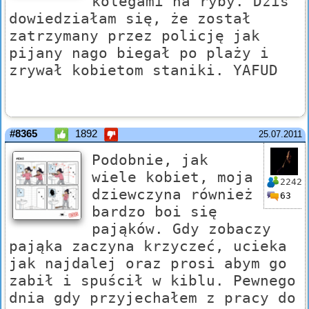
kolegami na ryby. Dziś
dowiedziałam się, że został
zatrzymany przez policję jak
pijany nago biegał po plaży i
zrywał kobietom staniki. YAFUD
#8365
1892
25.07.2011
Podobnie, jak
wiele kobiet, moja
2242
dziewczyna również
63
bardzo boi się
pająków. Gdy zobaczy
pająka zaczyna krzyczeć, ucieka
jak najdalej oraz prosi abym go
zabił i spuścił w kiblu. Pewnego
dnia gdy przyjechałem z pracy do