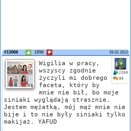
#13066
1898
29.01.2012
Wigilia w pracy,
wszyscy zgodnie
2260
życzyli mi dobrego
33
faceta, który by
mnie nie bił, bo moje
siniaki wyglądają strasznie.
Jestem mężatką, mój mąż mnie nie
bije i to nie były siniaki tylko
makijaż. YAFUD