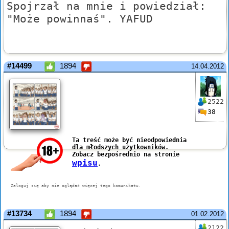
Spojrzał na mnie i powiedział:
"Może powinnaś". YAFUD
#14499
1894
14.04.2012
2522
38
#13734
1894
01.02.2012
2122