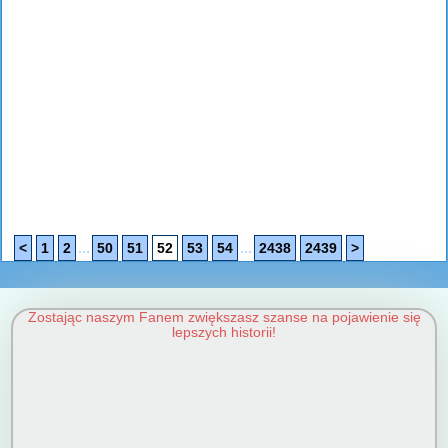
...
...
<
1
2
50
51
52
53
54
2438
2439
>
Zostając naszym Fanem zwiększasz szanse na pojawienie się
lepszych historii!