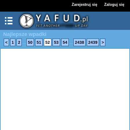
Zarejestruj się
Zaloguj się
Najlepsze wpadki
...
...
<
1
2
50
51
52
53
54
2438
2439
>