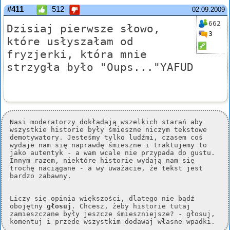
#411
512
02.09.2009
662
Dzisiaj pierwsze słowo,
3
które usłyszałam od
fryzjerki, która mnie
strzygła było "Oups..."YAFUD
Nasi moderatorzy dokładają wszelkich starań aby
wszystkie historie były śmieszne niczym tekstowe
demotywatory. Jesteśmy tylko ludźmi, czasem coś
wydaje nam się naprawdę śmieszne i traktujemy to
jako autentyk - a wam wcale nie przypada do gustu.
Innym razem, niektóre historie wydają nam się
trochę naciągane - a wy uważacie, że tekst jest
bardzo zabawny.
Liczy się opinia większości, dlatego nie bądź
obojętny
głosuj
. Chcesz, żeby historie tutaj
zamieszczane były jeszcze śmieszniejsze? - głosuj,
komentuj i przede wszystkim dodawaj własne wpadki.