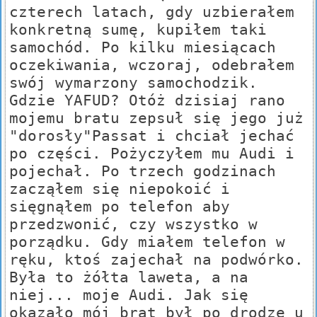
czterech latach, gdy uzbierałem
konkretną sumę, kupiłem taki
samochód. Po kilku miesiącach
oczekiwania, wczoraj, odebrałem
swój wymarzony samochodzik.
Gdzie YAFUD? Otóż dzisiaj rano
mojemu bratu zepsuł się jego już
"dorosły"Passat i chciał jechać
po części. Pożyczyłem mu Audi i
pojechał. Po trzech godzinach
zacząłem się niepokoić i
sięgnąłem po telefon aby
przedzwonić, czy wszystko w
porządku. Gdy miałem telefon w
ręku, ktoś zajechał na podwórko.
Była to żółta laweta, a na
niej... moje Audi. Jak się
okazało mój brat był po drodze u