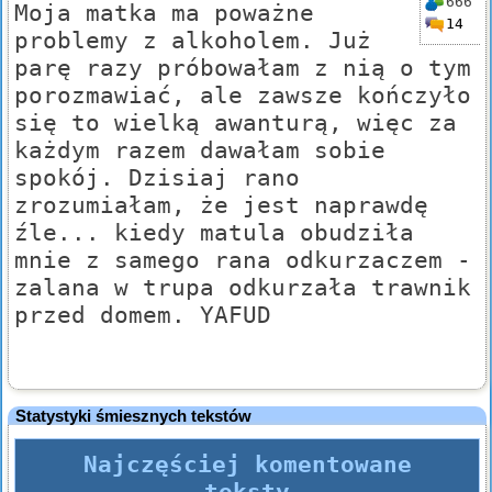
666
Moja matka ma poważne
14
problemy z alkoholem. Już
parę razy próbowałam z nią o tym
porozmawiać, ale zawsze kończyło
się to wielką awanturą, więc za
każdym razem dawałam sobie
spokój. Dzisiaj rano
zrozumiałam, że jest naprawdę
źle... kiedy matula obudziła
mnie z samego rana odkurzaczem -
zalana w trupa odkurzała trawnik
przed domem. YAFUD
Statystyki śmiesznych tekstów
Najczęściej komentowane
teksty