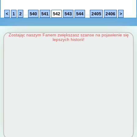
...
...
<
1
2
540
541
542
543
544
2405
2406
>
Zostając naszym Fanem zwiększasz szanse na pojawienie się
lepszych historii!