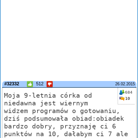
#32332
512
26.02.2015
684
Moja 9-letnia córka od
10
niedawna jest wiernym
widzem programów o gotowaniu,
dziś podsumowała obiad:obiadek
bardzo dobry, przyznaję ci 6
punktów na 10, dałabym ci 7 ale