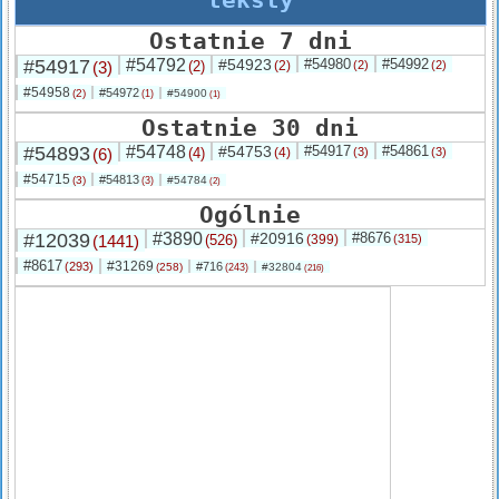
Ostatnie 7 dni
#54917
#54792
#54923
#54980
#54992
(3)
(2)
(2)
(2)
(2)
#54958
#54972
(2)
#54900
(1)
(1)
Ostatnie 30 dni
#54893
#54748
#54753
#54917
#54861
(6)
(4)
(4)
(3)
(3)
#54715
#54813
(3)
#54784
(3)
(2)
Ogólnie
#12039
#3890
#20916
#8676
(1441)
(526)
(399)
(315)
#8617
#31269
(293)
#716
(258)
#32804
(243)
(216)