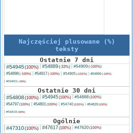
Najczęściej plusowane (%)
teksty
Ostatnie 7 dni
#54945
#54889
#54909
(100%)
(-33%)
(-100%)
#54898
#54917
#54905
(-100%)
(-100%)
#54890
(-100%)
(-100%)
#54903
(-100%)
Ostatnie 30 dni
#54808
#54945
#54888
(100%)
(100%)
(100%)
#54797
#54801
#54740
(100%)
(100%)
#54829
(100%)
(100%)
#54819
(100%)
Ogólnie
#47310
#47617
#47620
(100%)
(100%)
(100%)