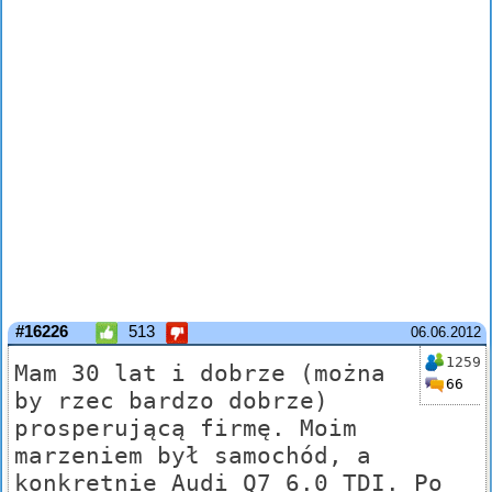
#16226
513
06.06.2012
1259
Mam 30 lat i dobrze (można
66
by rzec bardzo dobrze)
prosperującą firmę. Moim
marzeniem był samochód, a
konkretnie Audi Q7 6.0 TDI. Po