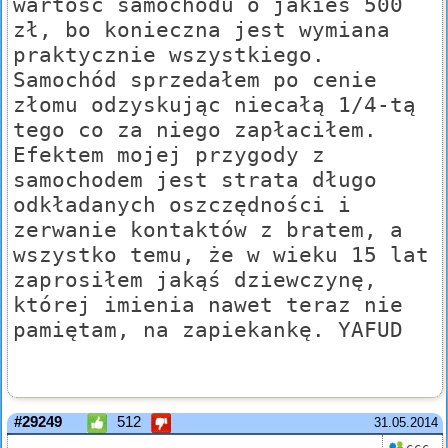
wartość samochodu o jakieś 500
zł, bo konieczna jest wymiana
praktycznie wszystkiego.
Samochód sprzedałem po cenie
złomu odzyskując niecałą 1/4-tą
tego co za niego zapłaciłem.
Efektem mojej przygody z
samochodem jest strata długo
odkładanych oszczędności i
zerwanie kontaktów z bratem, a
wszystko temu, że w wieku 15 lat
zaprosiłem jakąś dziewczynę,
której imienia nawet teraz nie
pamiętam, na zapiekankę. YAFUD
#29249
512
31.05.2014