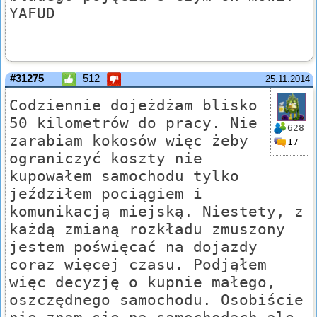
YAFUD
#31275
512
25.11.2014
Codziennie dojeżdżam blisko
50 kilometrów do pracy. Nie
628
zarabiam kokosów więc żeby
17
ograniczyć koszty nie
kupowałem samochodu tylko
jeździłem pociągiem i
komunikacją miejską. Niestety, z
każdą zmianą rozkładu zmuszony
jestem poświęcać na dojazdy
coraz więcej czasu. Podjąłem
więc decyzję o kupnie małego,
oszczędnego samochodu. Osobiście