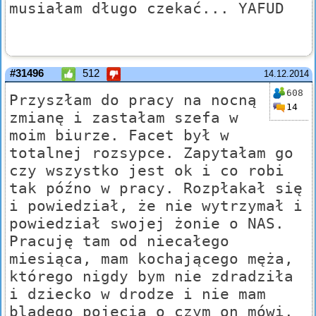
musiałam długo czekać... YAFUD
#31496
512
14.12.2014
608
Przyszłam do pracy na nocną
14
zmianę i zastałam szefa w
moim biurze. Facet był w
totalnej rozsypce. Zapytałam go
czy wszystko jest ok i co robi
tak późno w pracy. Rozpłakał się
i powiedział, że nie wytrzymał i
powiedział swojej żonie o NAS.
Pracuję tam od niecałego
miesiąca, mam kochającego męża,
którego nigdy bym nie zdradziła
i dziecko w drodze i nie mam
bladego pojęcia o czym on mówi.