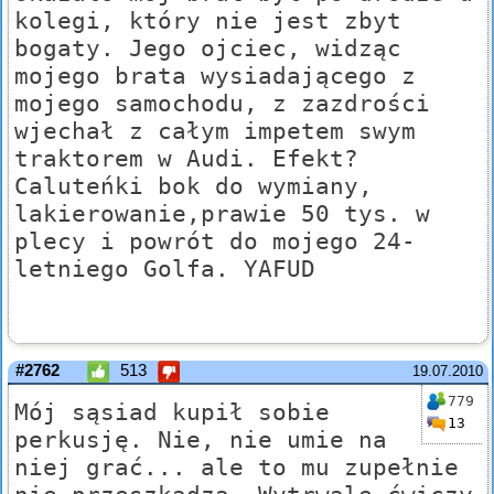
kolegi, który nie jest zbyt
bogaty. Jego ojciec, widząc
mojego brata wysiadającego z
mojego samochodu, z zazdrości
wjechał z całym impetem swym
traktorem w Audi. Efekt?
Caluteńki bok do wymiany,
lakierowanie,prawie 50 tys. w
plecy i powrót do mojego 24-
letniego Golfa. YAFUD
#2762
513
19.07.2010
779
Mój sąsiad kupił sobie
13
perkusję. Nie, nie umie na
niej grać... ale to mu zupełnie