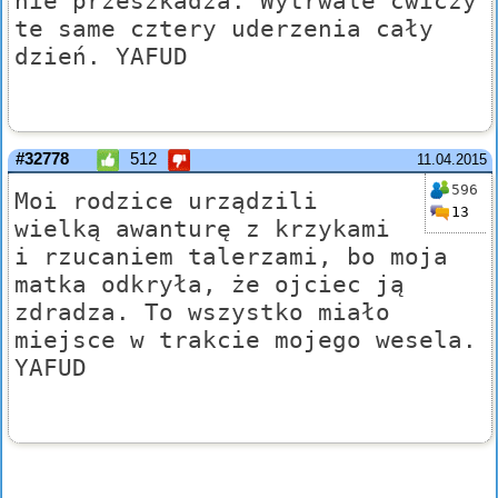
nie przeszkadza. Wytrwale ćwiczy
te same cztery uderzenia cały
dzień. YAFUD
#32778
512
11.04.2015
596
Moi rodzice urządzili
13
wielką awanturę z krzykami
i rzucaniem talerzami, bo moja
matka odkryła, że ojciec ją
zdradza. To wszystko miało
miejsce w trakcie mojego wesela.
YAFUD