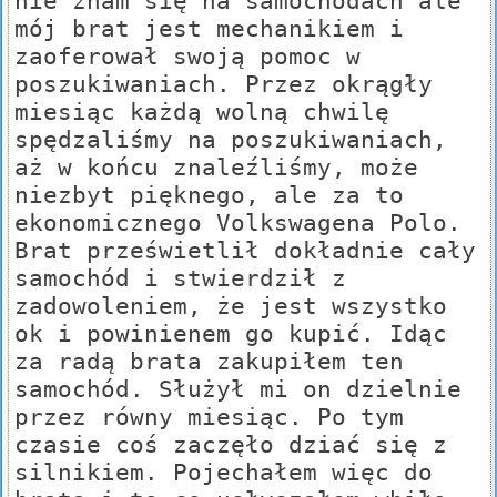
nie znam się na samochodach ale
mój brat jest mechanikiem i
zaoferował swoją pomoc w
poszukiwaniach. Przez okrągły
miesiąc każdą wolną chwilę
spędzaliśmy na poszukiwaniach,
aż w końcu znaleźliśmy, może
niezbyt pięknego, ale za to
ekonomicznego Volkswagena Polo.
Brat prześwietlił dokładnie cały
samochód i stwierdził z
zadowoleniem, że jest wszystko
ok i powinienem go kupić. Idąc
za radą brata zakupiłem ten
samochód. Służył mi on dzielnie
przez równy miesiąc. Po tym
czasie coś zaczęło dziać się z
silnikiem. Pojechałem więc do