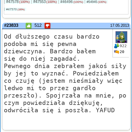
#47578
#47553
#46496
(100%)
(100%)
#54945
(100%)
(100%)
#47570
(100%)
#23833
512
17.05.2013
Od dłuższego czasu bardzo
podoba mi się pewna
922
dziewczyna. Bardzo bałem
20
się do niej zagadać.
Pewnego dnia zebrałem jakoś siły
by jej to wyznać. Powiedziałem
co czuję (jestem nieśmiały więc
ledwo mi to przez gardło
przeszło). Spojrzała na mnie, po
czym powiedziała dziękuję,
odwróciła się i poszła. YAFUD