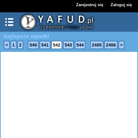
Zarejestruj się
Zaloguj się
Najlepsze wpadki
...
...
<
1
2
540
541
542
543
544
2405
2406
>