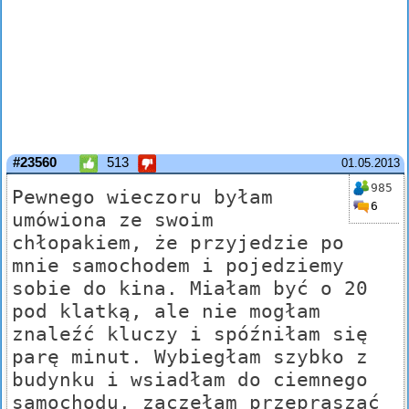
#23560
513
01.05.2013
985
Pewnego wieczoru byłam
6
umówiona ze swoim
chłopakiem, że przyjedzie po
mnie samochodem i pojedziemy
sobie do kina. Miałam być o 20
pod klatką, ale nie mogłam
znaleźć kluczy i spóźniłam się
parę minut. Wybiegłam szybko z
budynku i wsiadłam do ciemnego
samochodu, zaczęłam przepraszać