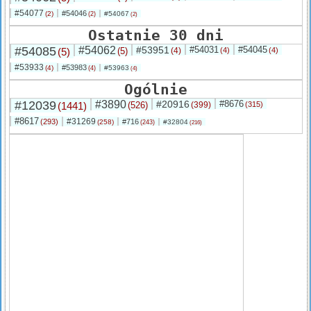
#54077
#54046
(2)
#54067
(2)
(2)
Ostatnie 30 dni
#54085
#54062
#53951
#54031
#54045
(5)
(5)
(4)
(4)
(4)
#53933
#53983
(4)
#53963
(4)
(4)
Ogólnie
#12039
#3890
#20916
#8676
(1441)
(526)
(399)
(315)
#8617
#31269
(293)
#716
(258)
#32804
(243)
(216)