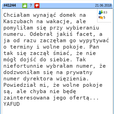
#41244
?
21.06.2018
83
Chciałam wynająć domek na
5
Kaszubach na wakacje, ale
pomyliłam się przy wybieraniu
numeru. Odebrał jakiś facet, a
ja od razu zaczęłam go wypytywać
o terminy i wolne pokoje. Pan
tak się zaczął śmiać, że nie
mógł dojść do siebie. Tak
niefortunnie wybrałam numer, że
dodzwoniłam się na prywatny
numer dyrektora więzienia.
Powiedział mi, że wolne pokoje
są, ale chyba nie będę
zainteresowana jego ofertą...
YAFUD