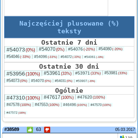
Najczęściej plusowane (%)
teksty
Ostatnie 7 dni
#54073
#54070
#54076
#54080
(0%)
(0%)
(-20%)
(-20%)
#54046
#54096
(-33%)
#54072
(-33%)
#54061
(-33%)
(-33%)
Ostatnie 30 dni
#53956
#53961
#53971
#53981
(100%)
(33%)
(33%)
(33%)
#54073
#54070
(0%)
#54031
(0%)
#53907
(0%)
(-20%)
Ogólnie
#47310
#47617
#47620
(100%)
(100%)
(100%)
#47578
#47553
#46496
(100%)
(100%)
#47570
(100%)
(100%)
#47572
(100%)
#38589
63
05.03.2017
139