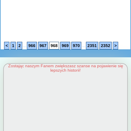
...
...
<
1
2
966
967
968
969
970
2351
2352
>
Zostając naszym Fanem zwiększasz szanse na pojawienie się
lepszych historii!