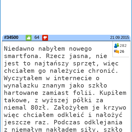
#34500
64
21.09.2015
282
Niedawno nabyłem nowego
26
smartfona. Rzecz jasna, nie
jest to najtańszy sprzęt, więc
chciałem go należycie chronić.
Wyczytałem w internecie o
wynalazku znanym jako szkło
hartowane zamiast folii. Kupiłem
takowe, z wyższej półki za
niemal 80zł. Założyłem je krzywo
więc chciałem odkleić i nałożyć
jeszcze raz. Podczas odklejania
z niemałym nakładem siły, szkło