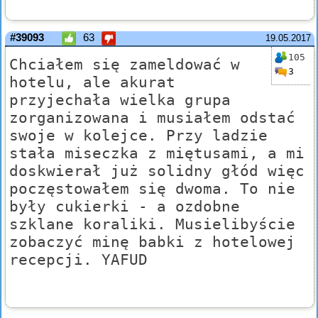
#39093
63
19.05.2017
105
Chciałem się zameldować w
3
hotelu, ale akurat
przyjechała wielka grupa
zorganizowana i musiałem odstać
swoje w kolejce. Przy ladzie
stała miseczka z miętusami, a mi
doskwierał już solidny głód więc
poczęstowałem się dwoma. To nie
były cukierki - a ozdobne
szklane koraliki. Musielibyście
zobaczyć minę babki z hotelowej
recepcji. YAFUD