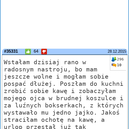
#35331
64
28.12.2015
296
Wstałam dzisiaj rano w
10
radosnym nastroju, bo mam
jeszcze wolne i mogłam sobie
pospać dłużej. Poszłam do kuchni
zrobić sobie kawę i zobaczyłam
mojego ojca w brudnej koszulce i
za luźnych bokserkach, z których
wystawało mu jedno jajko. Jakoś
straciłam ochotę na kawę, a
urlop przestał już tak