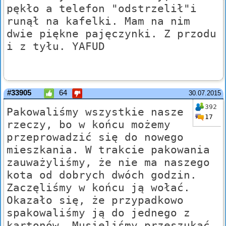
pękło a telefon "odstrzelił"i
runął na kafelki. Mam na nim
dwie piękne pajęczynki. Z przodu
i z tyłu. YAFUD
#33905
64
30.07.2015
392
Pakowaliśmy wszystkie nasze
17
rzeczy, bo w końcu możemy
przeprowadzić się do nowego
mieszkania. W trakcie pakowania
zauważyliśmy, że nie ma naszego
kota od dobrych dwóch godzin.
Zaczęliśmy w końcu ją wołać.
Okazało się, że przypadkowo
spakowaliśmy ją do jednego z
kartonów. Musieliśmy przeszukać