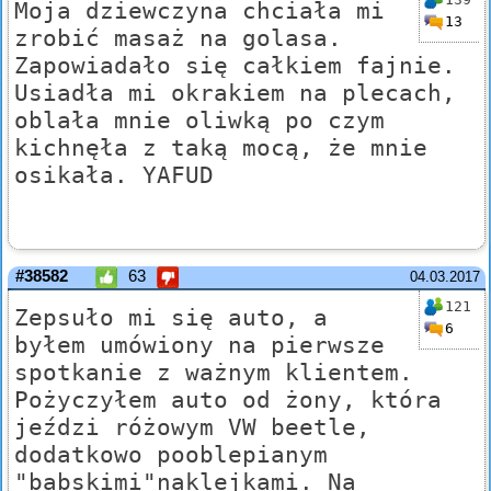
Moja dziewczyna chciała mi
13
zrobić masaż na golasa.
Zapowiadało się całkiem fajnie.
Usiadła mi okrakiem na plecach,
oblała mnie oliwką po czym
kichnęła z taką mocą, że mnie
osikała. YAFUD
#38582
63
04.03.2017
121
Zepsuło mi się auto, a
6
byłem umówiony na pierwsze
spotkanie z ważnym klientem.
Pożyczyłem auto od żony, która
jeździ różowym VW beetle,
dodatkowo pooblepianym
"babskimi"naklejkami. Na