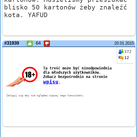
blisko 50 kartonów żeby znaleźć
kota. YAFUD
#31939
64
20.01.2015
372
12