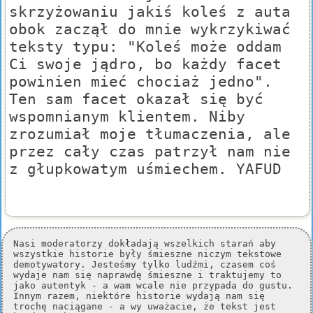
skrzyżowaniu jakiś koleś z auta
obok zaczął do mnie wykrzykiwać
teksty typu: "Koleś może oddam
Ci swoje jądro, bo każdy facet
powinien mieć chociaż jedno".
Ten sam facet okazał się być
wspomnianym klientem. Niby
zrozumiał moje tłumaczenia, ale
przez cały czas patrzył nam nie
z głupkowatym uśmiechem. YAFUD
Nasi moderatorzy dokładają wszelkich starań aby
wszystkie historie były śmieszne niczym tekstowe
demotywatory. Jesteśmy tylko ludźmi, czasem coś
wydaje nam się naprawdę śmieszne i traktujemy to
jako autentyk - a wam wcale nie przypada do gustu.
Innym razem, niektóre historie wydają nam się
trochę naciągane - a wy uważacie, że tekst jest