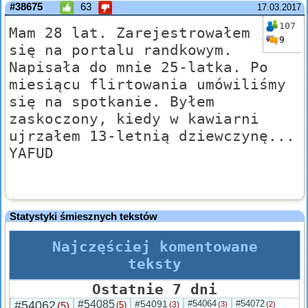
#38675
63
17.03.2017
107
Mam 28 lat. Zarejestrowałem
9
się na portalu randkowym.
Napisała do mnie 25-latka. Po
miesiącu flirtowania umówiliśmy
się na spotkanie. Byłem
zaskoczony, kiedy w kawiarni
ujrzałem 13-letnią dziewczynę...
YAFUD
Statystyki śmiesznych tekstów
Najczęściej komentowane
teksty
Ostatnie 7 dni
#54062
#54085
#54091
#54064
#54072
(5)
(5)
(3)
(3)
(2)