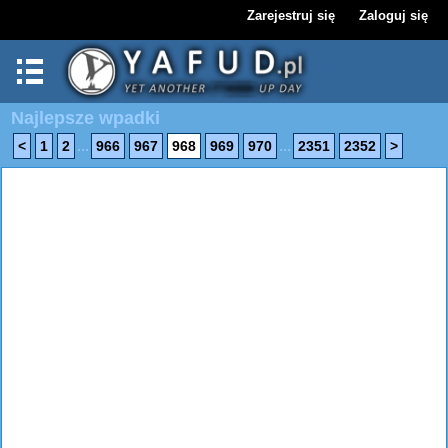
Zarejestruj się
Zaloguj się
Najlepsze wpadki
...
...
<
1
2
966
967
968
969
970
2351
2352
>