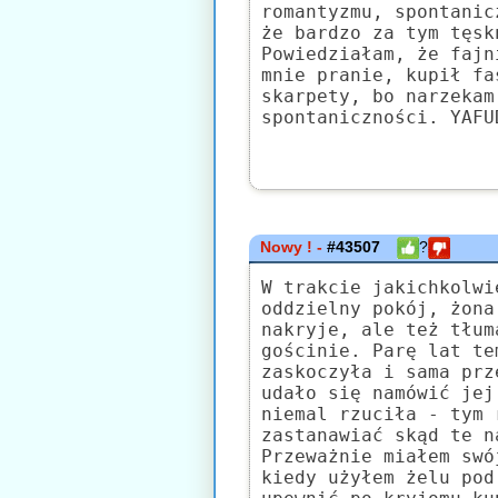
romantyzmu, spontanic
że bardzo za tym tęsk
Powiedziałam, że fajn
mnie pranie, kupił fa
skarpety, bo narzekam
spontaniczności. YAFU
Nowy ! -
#43507
?
W trakcie jakichkolwi
oddzielny pokój, żona
nakryje, ale też tłum
gościnie. Parę lat te
zaskoczyła i sama prz
udało się namówić jej
niemal rzuciła - tym 
zastanawiać skąd te n
Przeważnie miałem swó
kiedy użyłem żelu pod