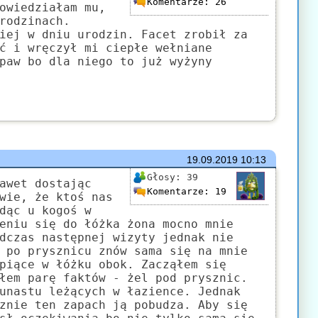
Komentarze:
26
owiedziałam mu,
rodzinach.
iej w dniu urodzin. Facet zrobił za
ć i wręczył mi ciepłe wełniane
paw bo dla niego to już wyżyny
19.09.2019
10:13
Głosy:
39
awet dostając
Komentarze:
19
wie, że ktoś nas
dąc u kogoś w
eniu się do łóżka żona mocno mnie
dczas następnej wizyty jednak nie
 po prysznicu znów sama się na mnie
piące w łóżku obok. Zacząłem się
łem parę faktów - żel pod prysznic.
unastu leżących w łazience. Jednak
znie ten zapach ją pobudza. Aby się