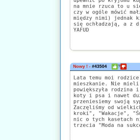
upewnić po kryjomu ku
na mnie rzuca to u si
czy w ogóle mówić mał
między nimi) jednak k
się ochładzają, a z d
YAFUD
Nowy ! -
#43504
?
Lata temu moi rodzice
mieszkanie. Nie mieli
powiększyła rodzina i
koty i psa i nawet du
przeniesiemy swoją sy
Zaczęliśmy od wielkic
kroki", "Wakacje", "Ś
nic o tych kasetach n
trzecia "Moda na sukc