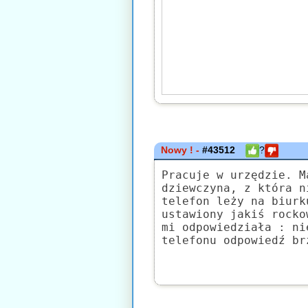
Nowy ! -
#43512
?
Pracuje w urzędzie. M
dziewczyna, z która n
telefon leży na biurk
ustawiony jakiś rocko
mi odpowiedziała : ni
telefonu odpowiedź br