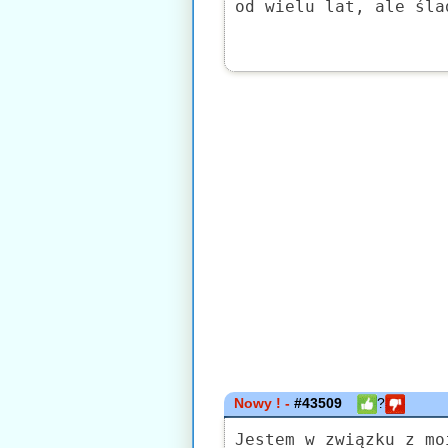
od wielu lat, ale śla
Nowy ! -
#43509
?
Jestem w związku z mo