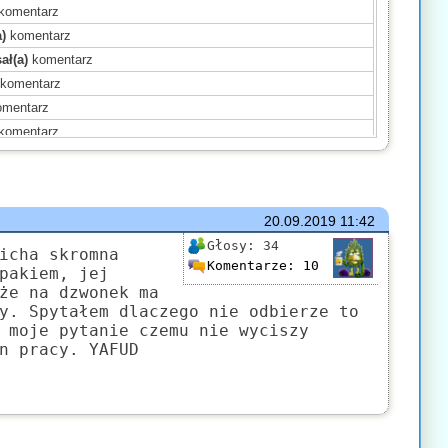
komentarz
)
komentarz
ał(a)
komentarz
komentarz
mentarz
komentarz
entarz
sał(a)
komentarz
entarz
20.09.2019
11:42
a)
komentarz
Głosy:
34
a)
komentarz
icha skromna
Komentarze:
10
pakiem, jej
a)
komentarz
że na dzwonek ma
)
komentarz
y. Spytałem dlaczego nie odbierze to
ał(a)
komentarz
 moje pytanie czemu nie wyciszy
n pracy. YAFUD
)
komentarz