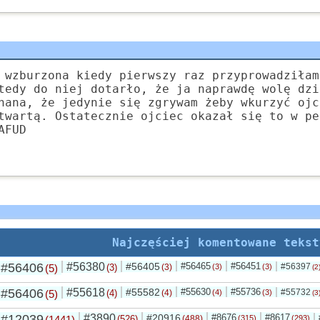
 wzburzona kiedy pierwszy raz przyprowadziłam
tedy do niej dotarło, że ja naprawdę wolę dzi
nana, że jedynie się zgrywam żeby wkurzyć ojc
twartą. Ostatecznie ojciec okazał się to w pe
AFUD
Najczęściej komentowane tekst
#56406
#56380
#56405
#56465
#56451
#56397
(5)
(3)
(3)
(3)
(3)
(2
#56406
#55618
#55582
#55630
#55736
#55732
(5)
(4)
(4)
(4)
(3)
(3
#12039
#3890
#20916
#8676
#8617
(1441)
(526)
(488)
(315)
(293)