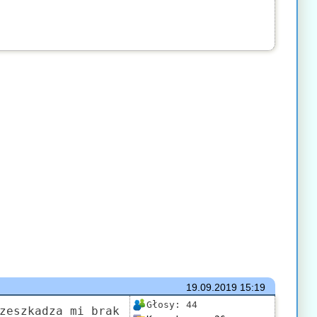
19.09.2019
15:19
Głosy:
44
zeszkadza mi brak