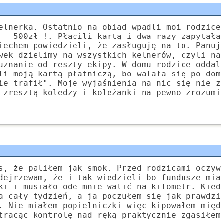
elnerka. Ostatnio na obiad wpadli moi rodzice
 - 500zł !. Płacili kartą i dwa razy zapytała
iechem powiedzieli, że zasługuję na to. Panuj
wek dzielimy na wszystkich kelnerów, czyli na
uznanie od reszty ekipy. W domu rodzice oddal
li moją kartą płatniczą, bo walała się po dom
ie trafił". Moje wyjaśnienia na nic się nie z
 zresztą koledzy i koleżanki na pewno zrozumi
s, że paliłem jak smok. Przed rodzicami oczyw
dejrzewam, że i tak wiedzieli bo fundusze mia
ki i musiało ode mnie walić na kilometr. Kied
a cały tydzień, a ja poczułem się jak prawdzi
. Nie miałem popielniczki więc kipowałem międ
tracąc kontrolę nad ręką praktycznie zgasiłem