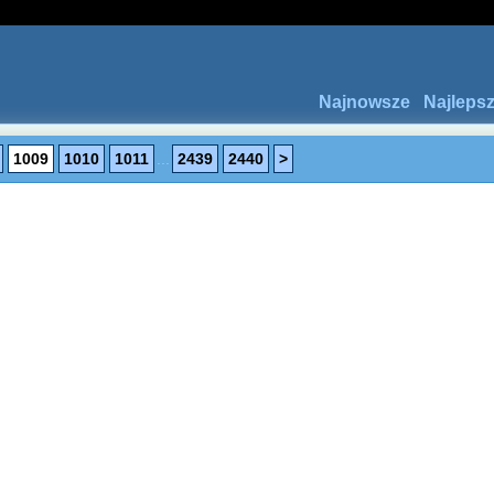
Najnowsze
Najleps
1009
1010
1011
...
2439
2440
>