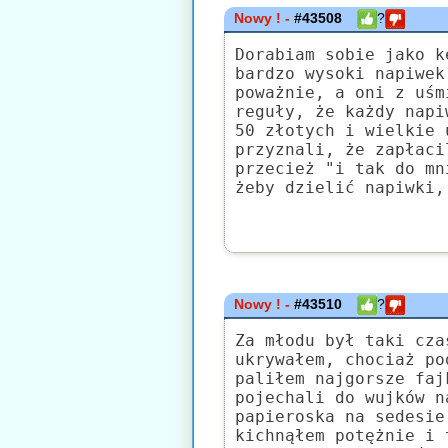
Nowy ! -
#43508
?
Dorabiam sobie jako k
bardzo wysoki napiwek
poważnie, a oni z uśm
reguły, że każdy napi
50 złotych i wielkie 
przyznali, że zapłaci
przecież "i tak do mn
żeby dzielić napiwki,
Nowy ! -
#43510
?
Za młodu był taki cza
ukrywałem, chociaż po
paliłem najgorsze faj
pojechali do wujków n
papieroska na sedesie
kichnąłem potężnie i 