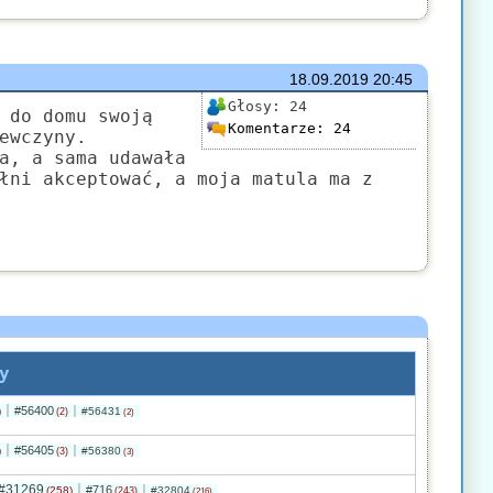
18.09.2019
20:45
Głosy:
24
 do domu swoją
Komentarze:
24
ewczyny.
a, a sama udawała
łni akceptować, a moja matula ma z
y
#56400
)
#56431
(2)
(2)
#56405
)
#56380
(3)
(3)
#31269
#716
(258)
#32804
(243)
(216)