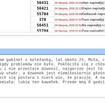
56431
chen
napisał(a)
04 Sierpnia, 2026 15:23
56421
Grejon
napisał(a
04 Sierpnia, 2026 15:12
55704
Kudłaczek
napis
04 Sierpnia, 2026 09:46
378
Tunn
napisał(a)
04 Sierpnia, 2026 07:24
56451
Ala
napisał(a)
ko
04 Sierpnia, 2026 02:52
55704
Zyna
napisał(a)
04 Sierpnia, 2026 02:47
56406
S.
napisał(a)
kom
04 Sierpnia, 2026 01:20
56406
Dziewczyna
napi
04 Sierpnia, 2026 00:40
56451
S
napisał(a)
kom
03 Sierpnia, 2026 22:04
56431
Stabros
napisał(
03 Sierpnia, 2026 21:50
56405
Stabros
napisał(
am gabinet z koleżanką, lat około 25. Miła, c
03 Sierpnia, 2026 21:43
igdy problemów nie było. Pokłóciła się z chło
56406
Stabros
napisał(
03 Sierpnia, 2026 21:38
u i nie przestaje dzwonić, najgorsze jest to 
1349
Ahtoh
napisał(a
03 Sierpnia, 2026 12:00
wy utwór, a dzwonek jest niemiłosiernie głośn
56406
zdziwiony
napis
03 Sierpnia, 2026 11:44
ech się postara i niech wie, że pracuję. A na
56405
zmiała: lubię ten kawałek. Przede mną 8 godzi
Marek
napisał(a
03 Sierpnia, 2026 10:09