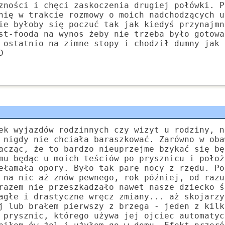
zności i chęci zaskoczenia drugiej połówki. P
nię w trakcie rozmowy o moich nadchodzących u
ie byłoby się poczuć tak jak kiedyś przynajmn
st-fooda na wynos żeby nie trzeba było gotowa
 ostatnio na zimne stopy i chodził dumny jak 
D
ek wyjazdów rodzinnych czy wizyt u rodziny, n
 nigdy nie chciała baraszkować. Zarówno w oba
acząc, że to bardzo nieuprzejme bzykać się bę
mu będąc u moich teściów po prysznicu i położ
ełamała opory. Było tak parę nocy z rzędu. Po
 na nic aż znów pewnego, rok później, od razu
razem nie przeszkadzało nawet nasze dziecko ś
agłe i drastyczne wręcz zmiany... aż skojarzy
j lub brałem pierwszy z brzega - jeden z kilk
 prysznic, którego używa jej ojciec automatyc