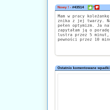
Nowy ! -
#43514
?
Mam w pracy koleżankę
znika z jej twarzy. N
pełen optymizm. Ja na
zapytałam ją o poradę
lustra przez 5 minut,
pewności przez 10 min
Ostatnio komentowane wpadki