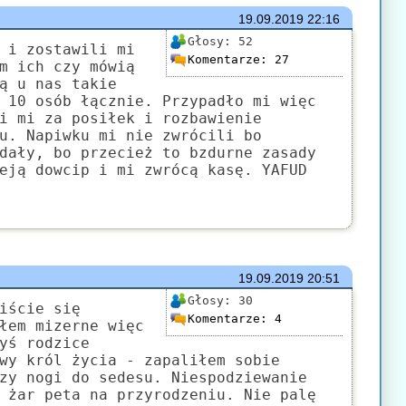
19.09.2019
22:16
Głosy:
52
 i zostawili mi
Komentarze:
27
m ich czy mówią
ą u nas takie
 10 osób łącznie. Przypadło mi więc
i mi za posiłek i rozbawienie
u. Napiwku mi nie zwrócili bo
dały, bo przecież to bzdurne zasady
eją dowcip i mi zwrócą kasę. YAFUD
19.09.2019
20:51
Głosy:
30
iście się
Komentarze:
4
łem mizerne więc
yś rodzice
wy król życia - zapaliłem sobie
zy nogi do sedesu. Niespodziewanie
 żar peta na przyrodzeniu. Nie palę