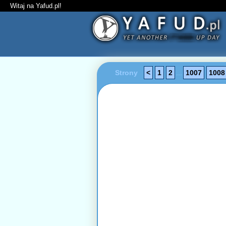
Witaj na Yafud.pl!
Strony
<
1
2
...
1007
1008