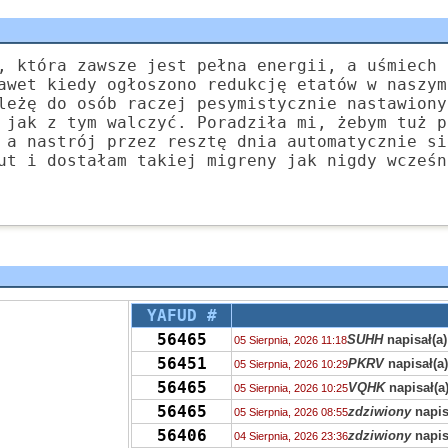
, która zawsze jest pełna energii, a uśmiech 
awet kiedy ogłoszono redukcję etatów w naszym
leżę do osób raczej pesymistycznie nastawiony
 jak z tym walczyć. Poradziła mi, żebym tuż p
 a nastrój przez resztę dnia automatycznie si
ut i dostałam takiej migreny jak nigdy wcześn
YAFUD #
56465
SUHH
napisał(a)
05 Sierpnia, 2026 11:18
56451
PKRV
napisał(a
05 Sierpnia, 2026 10:29
56465
VQHK
napisał(a
05 Sierpnia, 2026 10:25
56465
zdziwiony
napis
05 Sierpnia, 2026 08:55
56406
zdziwiony
napis
04 Sierpnia, 2026 23:36