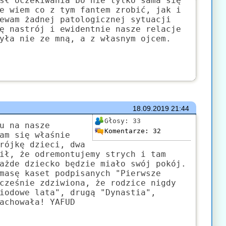
sł oczekiwania bo nie tylko sama się
e wiem co z tym fantem zrobić, jak i
ewam żadnej patologicznej sytuacji
ę nastrój i ewidentnie nasze relacje
yła nie ze mną, a z własnym ojcem.
18.09.2019
21:44
Głosy:
33
u na nasze
Komentarze:
32
am się właśnie
rójkę dzieci, dwa
ił, że odremontujemy strych i tam
ażde dziecko będzie miało swój pokój.
masę kaset podpisanych "Pierwsze
cześnie zdziwiona, że rodzice nigdy
iodowe lata", drugą "Dynastia",
achowała! YAFUD