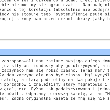
piłem ów żel i użyłem go w domu. Efekt przeró
ebie nie musimy się ograniczać... Naprawdę ni
żonce o tej korelacji (absolutnie nie podejrz
iedy nie stosuje tego "systemu"żonie psuje si
rugiej strony mam przed oczami obrazy jakby b
 zaproponowali nam zamianę swojego dużego dom
 już siły ani funduszy aby go utrzymywać, a n
 zaczynało nam się robić ciasno. Teraz mamy t
ży dom zaczyna dla nas być ciasny. Mąż wymyśl
pialnię, a starą podzielimy na dwa pokoje i k
h porządków i znaleźliśmy stary magnetowid i 
więta", etc. Byłam tak podekscytowana i jedno
ie mówili. Odpalamy pierwszą kasetę, a tam "M
es". Żadna oryginalna kaseta ze mną się nie z