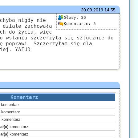
20.09.2019
14:55
Głosy:
36
chyba nigdy nie
Komentarze:
5
 dziale zachowała
ch do życia, więc
o wstaniu szczerzyła się sztucznie do
ę poprawi. Szczerzyłam się dla
iej. YAFUD
Komentarz
komentarz
)
komentarz
)
komentarz
ał(a)
komentarz
ał(a)
komentarz