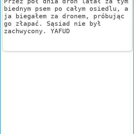
Przez pół dnia dron latał za tym
biednym psem po całym osiedlu, a
ja biegałem za dronem, próbując
go złapać. Sąsiad nie był
zachwycony. YAFUD