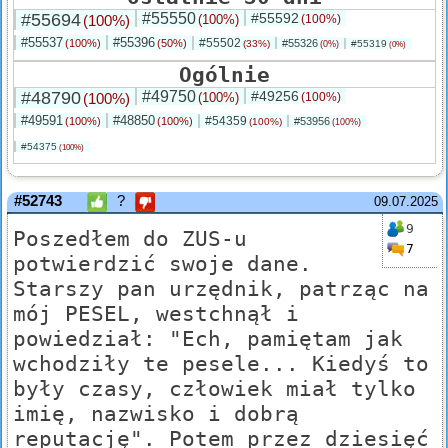
#55694
#55550
#55592
(100%)
(100%)
(100%)
#55537
#55396
#55502
(100%)
(50%)
#55326
(33%)
#55319
(0%)
(0%)
Ogólnie
#48790
#49750
#49256
(100%)
(100%)
(100%)
#49591
#48850
#54359
(100%)
(100%)
#53956
(100%)
(100%)
#54375
(100%)
#52743
?
09.07.2025
9
Poszedłem do ZUS-u
7
potwierdzić swoje dane.
Starszy pan urzędnik, patrząc na
mój PESEL, westchnął i
powiedział: "Ech, pamiętam jak
wchodziły te pesele... Kiedyś to
były czasy, człowiek miał tylko
imię, nazwisko i dobrą
reputację". Potem przez dziesięć