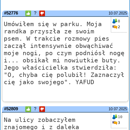
#52776
?
10.07.2025
8
Umówiłem się w parku. Moja
2
randka przyszła ze swoim
psem. W trakcie rozmowy pies
zaczął intensywnie obwąchiwać
moje nogi, po czym podniósł nogę
i... obsikał mi nowiutkie buty.
Jego właścicielka stwierdziła:
"O, chyba cię polubił! Zaznaczył
cię jako swojego". YAFUD
#52809
?
10.07.2025
10
Na ulicy zobaczyłem
3
znajomego i z daleka