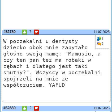
#52780
?
11.07.2025
8
W poczekalni u dentysty
2
dziecko obok mnie zapytało
głośno swoją mamę: "Mamusiu, a
czy ten pan też ma robaki w
zębach i dlatego jest taki
smutny?". Wszyscy w poczekalni
spojrzeli na mnie ze
współczuciem. YAFUD
#52830
?
11.07.2025