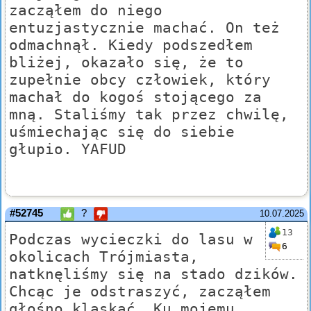
zacząłem do niego
entuzjastycznie machać. On też
odmachnął. Kiedy podszedłem
bliżej, okazało się, że to
zupełnie obcy człowiek, który
machał do kogoś stojącego za
mną. Staliśmy tak przez chwilę,
uśmiechając się do siebie
głupio. YAFUD
#52745
?
10.07.2025
13
Podczas wycieczki do lasu w
6
okolicach Trójmiasta,
natknęliśmy się na stado dzików.
Chcąc je odstraszyć, zacząłem
głośno klaskać. Ku mojemu