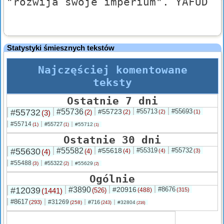
"rozwija swoje imperium". YAFUD
Statystyki śmiesznych tekstów
Najczęściej komentowane
teksty
Ostatnie 7 dni
#55732
#55736
#55723
#55713
#55693
(3)
(2)
(2)
(2)
(1)
#55714
#55727
(1)
#55712
(1)
(1)
Ostatnie 30 dni
#55630
#55582
#55618
#55319
#55732
(4)
(4)
(4)
(4)
(3)
#55488
#55322
(3)
#55629
(2)
(2)
Ogólnie
#12039
#3890
#20916
#8676
(1441)
(526)
(488)
(315)
#8617
#31269
(293)
#716
(258)
#32804
(243)
(216)