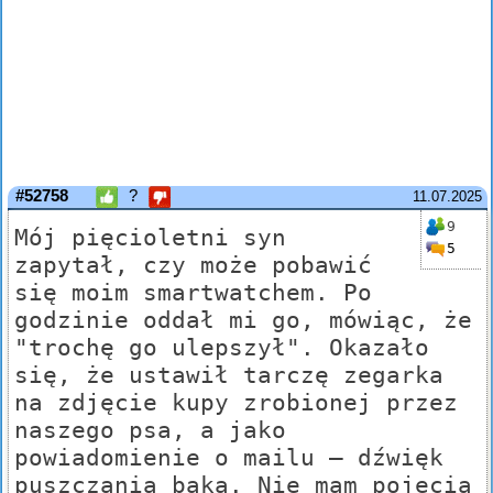
#52758
?
11.07.2025
9
Mój pięcioletni syn
5
zapytał, czy może pobawić
się moim smartwatchem. Po
godzinie oddał mi go, mówiąc, że
"trochę go ulepszył". Okazało
się, że ustawił tarczę zegarka
na zdjęcie kupy zrobionej przez
naszego psa, a jako
powiadomienie o mailu – dźwięk
puszczania bąka. Nie mam pojęcia