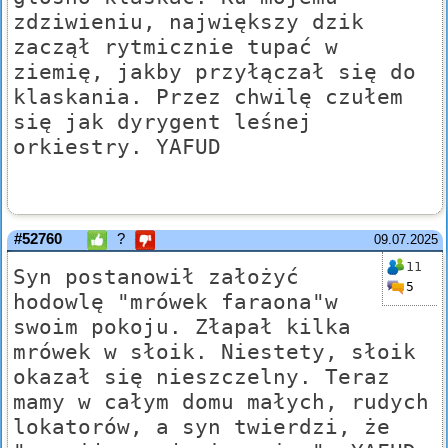
zdziwieniu, największy dzik
zaczął rytmicznie tupać w
ziemię, jakby przyłączał się do
klaskania. Przez chwilę czułem
się jak dyrygent leśnej
orkiestry. YAFUD
#52760
?
09.07.2025
11
Syn postanowił założyć
5
hodowlę "mrówek faraona"w
swoim pokoju. Złapał kilka
mrówek w słoik. Niestety, słoik
okazał się nieszczelny. Teraz
mamy w całym domu małych, rudych
lokatorów, a syn twierdzi, że