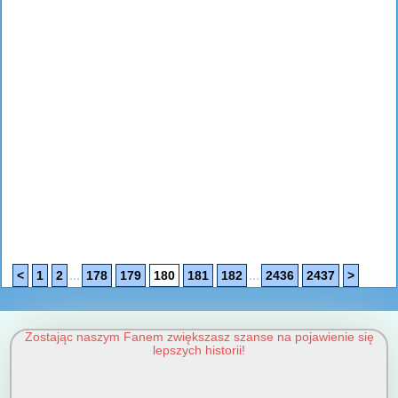
...
...
<
1
2
178
179
180
181
182
2436
2437
>
Zostając naszym Fanem zwiększasz szanse na pojawienie się
lepszych historii!