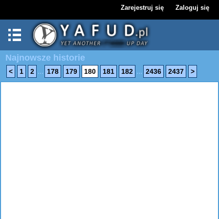
Zarejestruj się
Zaloguj się
Najnowsze historie
...
...
<
1
2
178
179
180
181
182
2436
2437
>