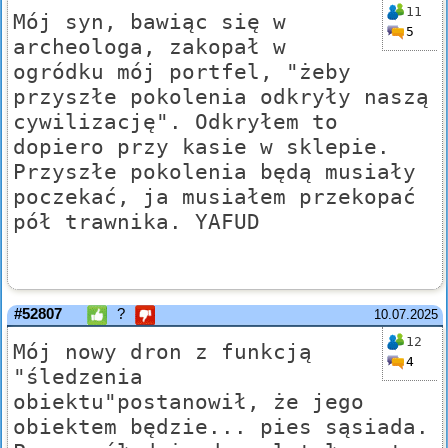
11
Mój syn, bawiąc się w
5
archeologa, zakopał w
ogródku mój portfel, "żeby
przyszłe pokolenia odkryły naszą
cywilizację". Odkryłem to
dopiero przy kasie w sklepie.
Przyszłe pokolenia będą musiały
poczekać, ja musiałem przekopać
pół trawnika. YAFUD
#52807
?
10.07.2025
12
Mój nowy dron z funkcją
4
"śledzenia
obiektu"postanowił, że jego
obiektem będzie... pies sąsiada.