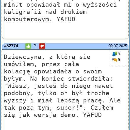
minut opowiadał mi o wyższości
kaligrafii nad drukiem
komputerowym. YAFUD
#52774
?
09.07.2025
9
Dziewczyna, z którą się
9
umówiłem, przez całą
kolację opowiadała o swoim
byłym. Na koniec stwierdziła:
"Wiesz, jesteś do niego nawet
podobny, tylko on był trochę
wyższy i miał lepszą pracę. Ale
tak poza tym, super!". Czułem
się jak wersja demo. YAFUD