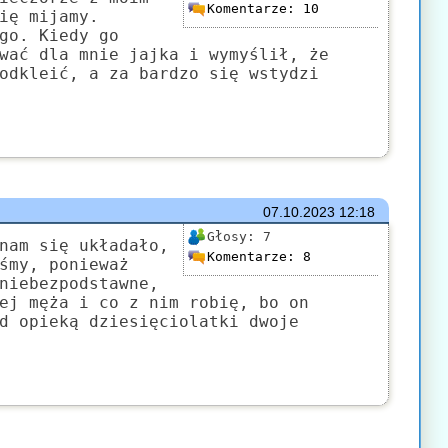
Komentarze:
10
ię mijamy.
go. Kiedy go
wać dla mnie jajka i wymyślił, że
odkleić, a za bardzo się wstydzi
07.10.2023
12:18
Głosy:
7
nam się układało,
Komentarze:
8
śmy, ponieważ
niebezpodstawne,
ej męża i co z nim robię, bo on
d opieką dziesięciolatki dwoje