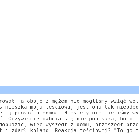
rował, a oboje z mężem nie mogliśmy wziąć wol
s mieszka moja teściowa, jest ona tak nieodpo
ę ją prosić o pomoc. Niestety nie mieliśmy wy
ć. Oczywiście babcia się nie popisała, bo pil
dobudzić, więc wyszedł z domu, przeszedł prze
ł i zdarł kolano. Reakcja teściowej? "To go t