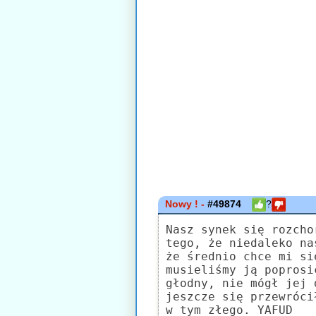
Nowy ! -
#49874
?
Nasz synek się rozcho
tego, że niedaleko na
że średnio chce mi si
musieliśmy ją poprosi
głodny, nie mógł jej 
jeszcze się przewróci
w tym złego. YAFUD