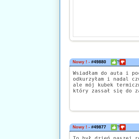
Nowy ! -
#49880
?
Wsiadłam do auta i po
odkurzyłam i nadal cz
ale mój kubek termicz
który zassał się do z
Nowy ! -
#49877
?
To był dzień naszej r