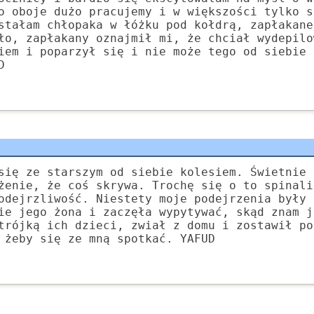
o oboje dużo pracujemy i w większości tylko s
stałam chłopaka w łóżku pod kołdrą, zapłakane
ło, zapłakany oznajmił mi, że chciał wydepilo
iem i poparzył się i nie może tego od siebie 
D
się ze starszym od siebie kolesiem. Świetnie 
żenie, że coś skrywa. Trochę się o to spinali
odejrzliwość. Niestety moje podejrzenia były 
ie jego żona i zaczęła wypytywać, skąd znam j
trójką ich dzieci, zwiał z domu i zostawił po
 żeby się ze mną spotkać. YAFUD