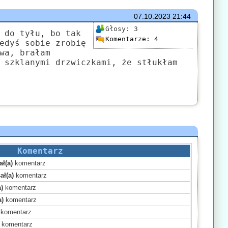
07.10.2023
21:44
Głosy:
3
 do tyłu, bo tak
Komentarze:
4
edyś sobie zrobię
wa, brałam
 szklanymi drzwiczkami, że stłukłam
Komentarz
ł(a)
komentarz
ał(a)
komentarz
)
komentarz
a)
komentarz
komentarz
komentarz