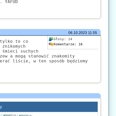
. YAFUD
06.10.2023
11:55
Głosy:
14
tylko to co
Komentarze:
16
 znikomych
 śmieci suchych
zew a mogą stanowić znakomity
erać liście, w ten sposób będziemy
y
#56402
)
#56400
(2)
(2)