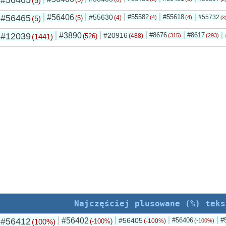
#56465
(5)
#56465
#56406
#55630
#55582
#55618
#55732
(5)
(5)
(4)
(4)
(4)
(3
#12039
#3890
#20916
#8676
#8617
(1441)
(526)
(488)
(315)
(293)
Najczęściej plusowane (%) teks
#56412
#56402
#56405
#56406
#
(100%)
(-100%)
(-100%)
(-100%)