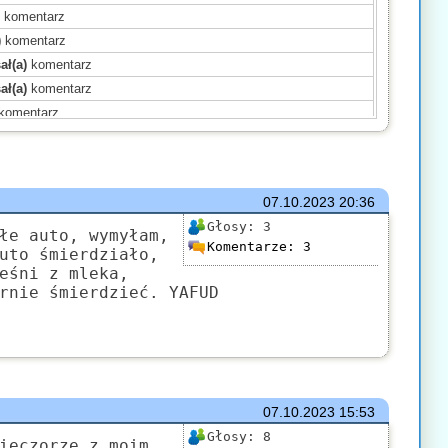
)
komentarz
)
komentarz
ał(a)
komentarz
ał(a)
komentarz
komentarz
)
komentarz
ał(a)
komentarz
komentarz
07.10.2023
20:36
mentarz
Głosy:
3
komentarz
łe auto, wymyłam,
Komentarze:
3
uto śmierdziało,
entarz
eśni z mleka,
sał(a)
komentarz
rnie śmierdzieć. YAFUD
entarz
a)
komentarz
07.10.2023
15:53
Głosy:
8
ieczorze z moim