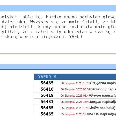
połykam tabletkę, bardzo mocno odchylam głowę
 dzieciaka. Wszyscy się ze mnie śmiali, że ki
nej niedzieli, kiedy mocno rozbolała mnie gło
hyliłam, że z całej siły uderzyłam w szafkę z
o skórę w wielu miejscach. YAFUD
YAFUD #
56465
Przyjazna
napisa
06 Sierpnia, 2026 13:19
56416
zdziwiony
napis
06 Sierpnia, 2026 08:31
56419
Grejon
napisał(a
06 Sierpnia, 2026 06:47
56431
kurgan
napisał(
05 Sierpnia, 2026 16:49
56465
JaWa
napisał(a)
05 Sierpnia, 2026 13:18
56465
SUHH
napisał(a)
05 Sierpnia, 2026 11:18