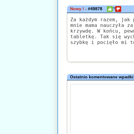
Nowy ! -
#49878
?
Za każdym razem, jak 
mnie mama nauczyła za
krzywdę. W końcu, pew
tabletkę. Tak się wyc
szybkę i pocięło mi t
Ostatnio komentowane wpadki