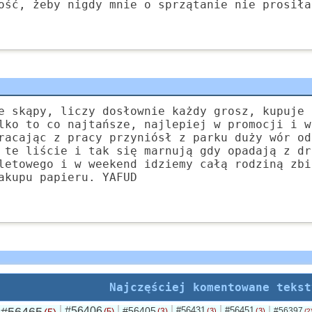
ość, żeby nigdy mnie o sprzątanie nie prosiła
e skąpy, liczy dosłownie każdy grosz, kupuje 
lko to co najtańsze, najlepiej w promocji i w
racając z pracy przyniósł z parku duży wór od
 te liście i tak się marnują gdy opadają z dr
letowego i w weekend idziemy całą rodziną zbi
akupu papieru. YAFUD
Najczęściej komentowane tekst
#56406
#56405
#56431
#56451
#56397
(5)
(3)
(3)
(3)
(2