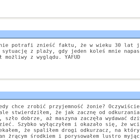
nie potrafi znieść faktu, że w wieku 30 lat j
 sytuację z plaży, gdy jeden koleś mnie napas
ł możliwy z wyglądu. YAFUD
edy chce zrobić przyjemność żonie? Oczywiście
ale stwierdziłem, że jak zacznę od odkurzania
, szło dobrze, aż maszyna zaczęła wydawać dzi
zieć. Szybko wyłączyłem i okazało się, że wci
ekałem, że spaliłem drogi odkurzacz, na który
an żrącym środkiem i porysowałem lustro myjąc