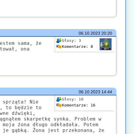
06.10.2023
20:20
Głosy:
3
estem sama, że
Komentarze:
8
tował, ona
06.10.2023
14:44
Głosy:
10
 sprząta! Nie
Komentarze:
16
, to będzie to
wne dźwięki,
ągnąłem skarpetkę synka. Problem w
 moja żona długo odkładała. Potem
 je gąbką. Żona jest przekonana, że