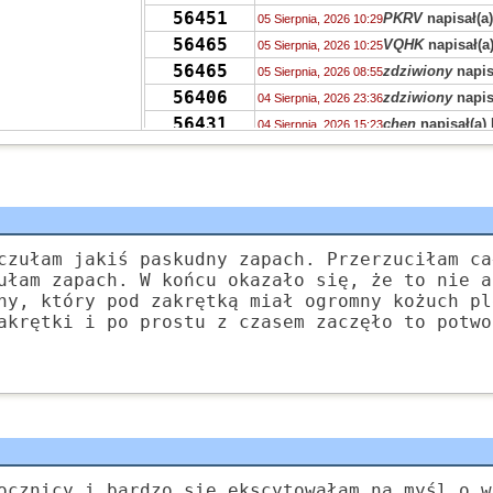
56451
PKRV
napisał(a
05 Sierpnia, 2026 10:29
56465
VQHK
napisał(a
05 Sierpnia, 2026 10:25
56465
zdziwiony
napis
05 Sierpnia, 2026 08:55
56406
zdziwiony
napis
04 Sierpnia, 2026 23:36
56431
chen
napisał(a)
04 Sierpnia, 2026 15:23
56421
Grejon
napisał(a
04 Sierpnia, 2026 15:12
55704
Kudłaczek
napis
04 Sierpnia, 2026 09:46
378
Tunn
napisał(a)
04 Sierpnia, 2026 07:24
56451
Ala
napisał(a)
ko
04 Sierpnia, 2026 02:52
55704
Zyna
napisał(a)
czułam jakiś paskudny zapach. Przerzuciłam ca
04 Sierpnia, 2026 02:47
ułam zapach. W końcu okazało się, że to nie a
56406
S.
napisał(a)
kom
04 Sierpnia, 2026 01:20
ny, który pod zakrętką miał ogromny kożuch pl
56406
Dziewczyna
napi
04 Sierpnia, 2026 00:40
akrętki i po prostu z czasem zaczęło to potwo
56451
S
napisał(a)
kom
03 Sierpnia, 2026 22:04
56431
Stabros
napisał(
03 Sierpnia, 2026 21:50
ocznicy i bardzo się ekscytowałam na myśl o w