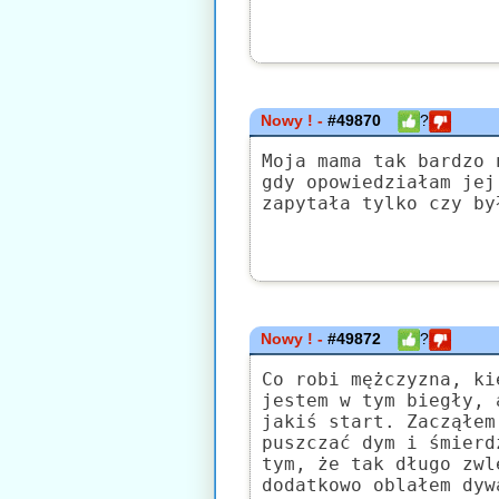
Nowy ! -
#49870
?
Moja mama tak bardzo 
gdy opowiedziałam jej
zapytała tylko czy by
Nowy ! -
#49872
?
Co robi mężczyzna, ki
jestem w tym biegły, 
jakiś start. Zacząłem
puszczać dym i śmierd
tym, że tak długo zwl
dodatkowo oblałem dyw