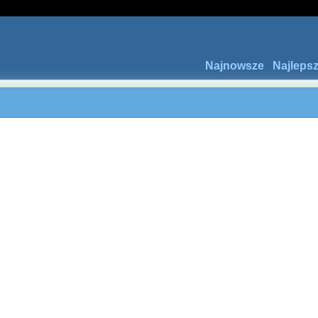
Najnowsze
Najleps