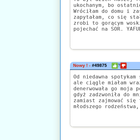
ukochanym, bo ostatni
Wróciłam do domu i za
zapytałam, co się sta
zrobi to gorącym wosk
pojechać na SOR. YAFU
Nowy ! -
#49875
?
Od niedawna spotykam 
ale ciągle miałam wra
denerwowała go moja p
gdyż zadzwoniła do mn
zamiast zajmować się 
młodszego rodzeństwa,