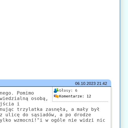
06.10.2023
21:42
Głosy:
6
nego. Pomimo
Komentarze:
12
wiedzialną osobą,
jścia i
nując trzylatka zasnęła, a mały był
z ulicę do sąsiadów, a po drodze
ylko wzmocni!"i w ogóle nie widzi nic