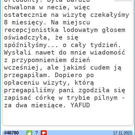
chwalona w necie, więc
ostatecznie na wizytę czekałyśmy
8 miesięcy. Na miejscu
recepcjonistka lodowatym głosem
oświadczyła, że się
spóźniłyśmy... o cały tydzień.
Wysłali nawet do mnie wiadomość
z przypomnieniem dzień
wcześniej, ale jakimś cudem ją
przegapiłam. Dopiero po
opłaceniu wizyty, którą
przegapiliśmy pani zgodziła się
zapisać córkę w trybie pilnym -
za dwa miesiące. YAFUD
#46780
?
17.11.2021