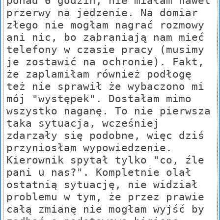
ponad 6 godzin, nie miałam nawet
przerwy na jedzenie. Na domiar
złego nie mogłam nagrać rozmowy
ani nic, bo zabraniają nam mieć
telefony w czasie pracy (musimy
je zostawić na ochronie). Fakt,
że zaplamiłam również podłogę
też nie sprawił że wybaczono mi
mój "występek". Dostałam mimo
wszystko naganę. To nie pierwsza
taka sytuacja, wcześniej
zdarzały się podobne, więc dziś
przyniosłam wypowiedzenie.
Kierownik spytał tylko "co, źle
pani u nas?". Kompletnie olał
ostatnią sytuację, nie widział
problemu w tym, że przez prawie
całą zmianę nie mogłam wyjść by