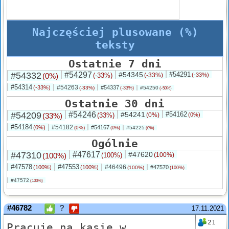
Najczęściej plusowane (%)
teksty
Ostatnie 7 dni
#54332
#54297
#54345
#54291
(0%)
(-33%)
(-33%)
(-33%)
#54314
#54263
(-33%)
#54337
(-33%)
#54250
(-33%)
(-50%)
Ostatnie 30 dni
#54209
#54246
#54241
#54162
(33%)
(33%)
(0%)
(0%)
#54184
#54182
(0%)
#54167
(0%)
#54225
(0%)
(0%)
Ogólnie
#47310
#47617
#47620
(100%)
(100%)
(100%)
#47578
#47553
#46496
(100%)
(100%)
#47570
(100%)
(100%)
#47572
(100%)
#46782
?
17.11.2021
21
Pracuję na kasie w