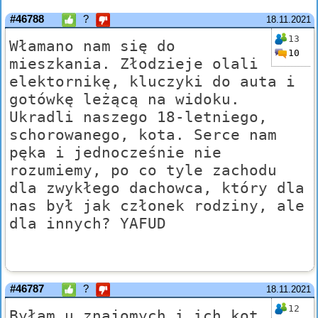
#46788
?
18.11.2021
13
Włamano nam się do
10
mieszkania. Złodzieje olali
elektornikę, kluczyki do auta i
gotówkę leżącą na widoku.
Ukradli naszego 18-letniego,
schorowanego, kota. Serce nam
pęka i jednocześnie nie
rozumiemy, po co tyle zachodu
dla zwykłego dachowca, który dla
nas był jak członek rodziny, ale
dla innych? YAFUD
#46787
?
18.11.2021
12
Byłam u znajomych i ich kot