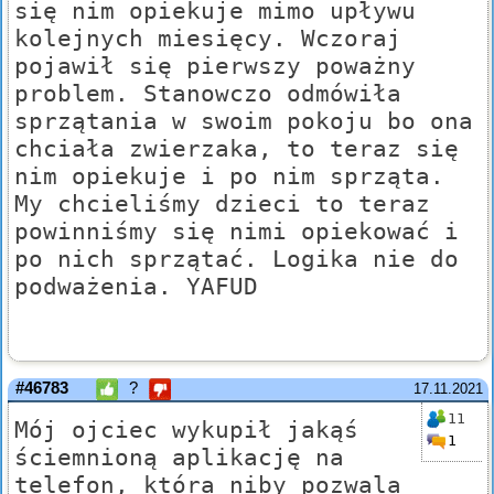
się nim opiekuje mimo upływu
kolejnych miesięcy. Wczoraj
pojawił się pierwszy poważny
problem. Stanowczo odmówiła
sprzątania w swoim pokoju bo ona
chciała zwierzaka, to teraz się
nim opiekuje i po nim sprząta.
My chcieliśmy dzieci to teraz
powinniśmy się nimi opiekować i
po nich sprzątać. Logika nie do
podważenia. YAFUD
#46783
?
17.11.2021
11
Mój ojciec wykupił jakąś
1
ściemnioną aplikację na
telefon, która niby pozwala