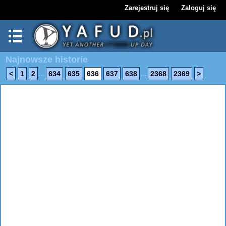
Zarejestruj się
Zaloguj się
Najnowsze historie
...
...
<
1
2
634
635
636
637
638
2368
2369
>