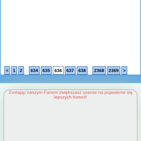
...
...
<
1
2
634
635
636
637
638
2368
2369
>
Zostając naszym Fanem zwiększasz szanse na pojawienie się
lepszych historii!