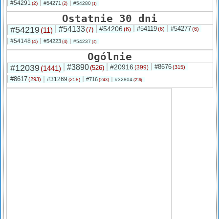
#54291
#54271
(2)
#54280
(2)
(1)
Ostatnie 30 dni
#54219
#54133
#54206
#54119
#54277
(11)
(7)
(6)
(6)
(6)
#54148
#54223
(4)
#54237
(4)
(4)
Ogólnie
#12039
#3890
#20916
#8676
(1441)
(526)
(399)
(315)
#8617
#31269
(293)
#716
(258)
#32804
(243)
(216)