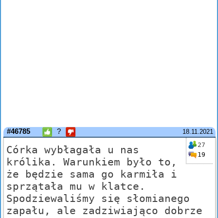
#46785
?
18.11.2021
27
Córka wybłagała u nas
19
królika. Warunkiem było to,
że będzie sama go karmiła i
sprzątała mu w klatce.
Spodziewaliśmy się słomianego
zapału, ale zadziwiająco dobrze