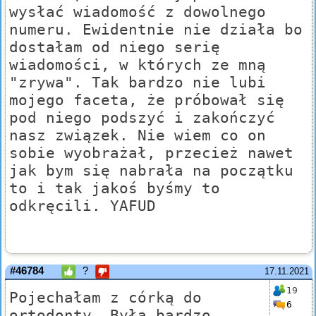
wysłać wiadomość z dowolnego
numeru. Ewidentnie nie działa bo
dostałam od niego serię
wiadomości, w których ze mną
"zrywa". Tak bardzo nie lubi
mojego faceta, że próbował się
pod niego podszyć i zakończyć
nasz związek. Nie wiem co on
sobie wyobrażał, przecież nawet
jak bym się nabrała na początku
to i tak jakoś byśmy to
odkręcili. YAFUD
#46784
?
17.11.2021
19
Pojechałam z córką do
6
ortodonty. Była bardzo