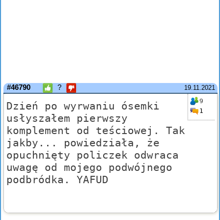
#46790
?
19.11.2021
9
Dzień po wyrwaniu ósemki
1
usłyszałem pierwszy
komplement od teściowej. Tak
jakby... powiedziała, że
opuchnięty policzek odwraca
uwagę od mojego podwójnego
podbródka. YAFUD