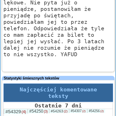
lękowe. Nie pyta już o
pieniądze, postanowiłam że
przyjadę po świętach,
powiedziałam jej to przez
telefon. Odpowiedziała że tyle
co mam zapłacić za bilet to
lepiej jej wysłać. Po 3 latach
dalej nie rozumie że pieniądze
to nie wszystko. YAFUD
Statystyki śmiesznych tekstów
Najczęściej komentowane
teksty
Ostatnie 7 dni
#54329
#54250
#54263
#54307
#54256
(4)
(3)
(2)
(2)
(2)