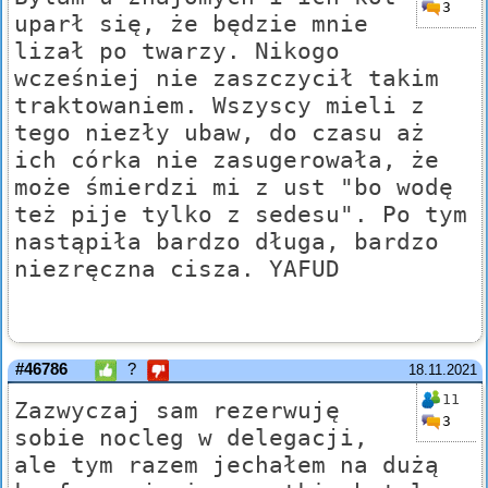
3
uparł się, że będzie mnie
lizał po twarzy. Nikogo
wcześniej nie zaszczycił takim
traktowaniem. Wszyscy mieli z
tego niezły ubaw, do czasu aż
ich córka nie zasugerowała, że
może śmierdzi mi z ust "bo wodę
też pije tylko z sedesu". Po tym
nastąpiła bardzo długa, bardzo
niezręczna cisza. YAFUD
#46786
?
18.11.2021
11
Zazwyczaj sam rezerwuję
3
sobie nocleg w delegacji,
ale tym razem jechałem na dużą