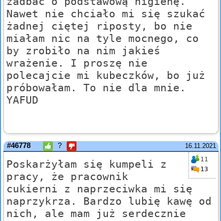
zadbać o podstawową higienę.
Nawet nie chciało mi się szukać
żadnej ciętej riposty, bo nie
miałam nic na tyle mocnego, co
by zrobiło na nim jakieś
wrażenie. I proszę nie
polecajcie mi kubeczków, bo już
próbowałam. To nie dla mnie.
YAFUD
#46778
?
16.11.2021
11
Poskarżyłam się kumpeli z
13
pracy, że pracownik
cukierni z naprzeciwka mi się
naprzykrza. Bardzo lubię kawę od
nich, ale mam już serdecznie