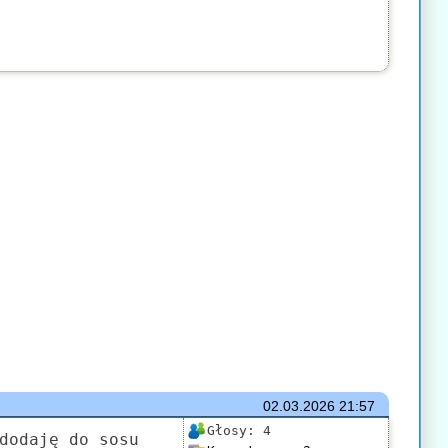
02.03.2026
21:57
Głosy:
4
dodaję do sosu