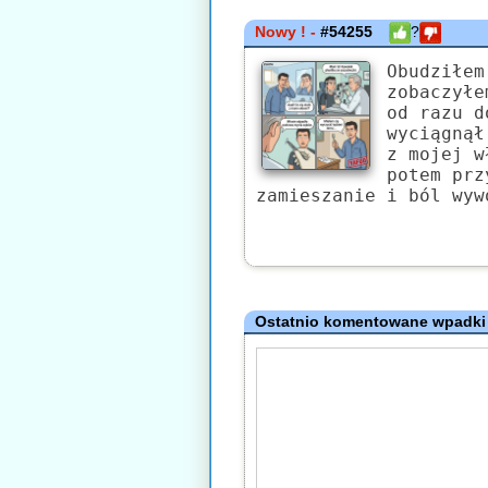
Nowy ! -
#54255
?
Obudziłem
zobaczyłe
od razu d
wyciągnął
z mojej w
potem prz
zamieszanie i ból wyw
Ostatnio komentowane wpadki