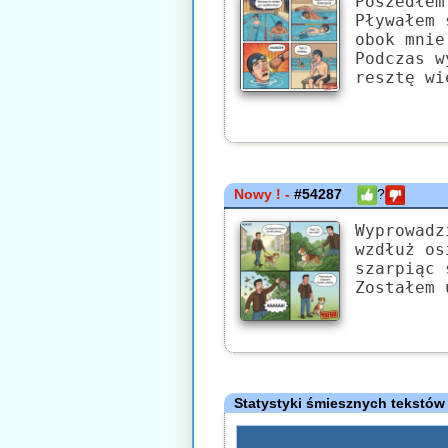
Poszedłem
Pływałem 
obok mnie
Podczas w
resztę wi
Nowy ! -
#54287
?
Wyprowadz
wzdłuż os
szarpiąc 
Zostałem 
Statystyki śmiesznych tekstów