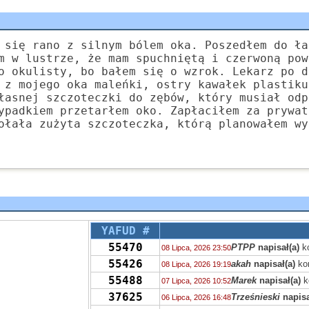
 się rano z silnym bólem oka. Poszedłem do ła
m w lustrze, że mam spuchniętą i czerwoną pow
o okulisty, bo bałem się o wzrok. Lekarz po d
 z mojego oka maleńki, ostry kawałek plastiku
łasnej szczoteczki do zębów, który musiał odp
ypadkiem przetarłem oko. Zapłaciłem za prywat
ołała zużyta szczoteczka, którą planowałem wy
YAFUD #
55470
PTPP
napisał(a)
k
08 Lipca, 2026 23:50
55426
akah
napisał(a)
ko
08 Lipca, 2026 19:19
55488
Marek
napisał(a)
k
07 Lipca, 2026 10:52
37625
Trześnieski
napisa
06 Lipca, 2026 16:48