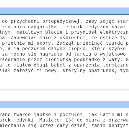
 do przychodni ortopedycznej, żeby zdjąć star
 złamaniu nadgarstka. Technik medyczny kazał 
lnym, metalowym blacie i przyniósł elektryczn
ną. Zapewniał mnie z uśmiechem, że ostrze tyl
 przetnie mi skóry. Zaczął przecinać twardą p
e, a ja poczułem dziwne ciepło, które szybko 
 za mocno się nagrzała od tarcia o wyjątkowo 
rzedramię przez cieniutką podkładkę z waty. G
a to miałem długi bąbel z oparzenia termiczne
siał założyć mi nowy, sterylny opatrunek, tym
rano twarde jabłko i poczułem, jak łamie mi s
ałek jedynki. Musiałem iść do biura z przerwą
miechania się przez cały dzień, zanim dentyst