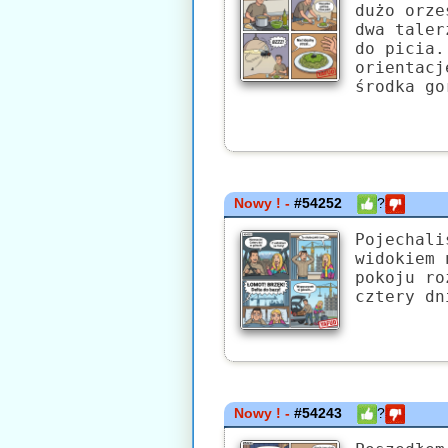
dużo orze
dwa taler
do picia.
orientacj
środka go
Nowy ! -
#54252
?
Pojechali
widokiem 
pokoju ro
cztery dn
Nowy ! -
#54243
?