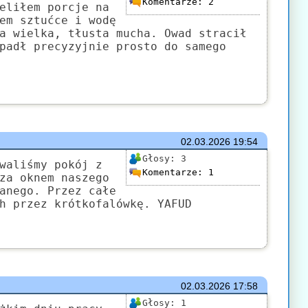
Komentarze:
2
eliłem porcje na
em sztućce i wodę
a wielka, tłusta mucha. Owad stracił
padł precyzyjnie prosto do samego
02.03.2026
19:54
Głosy:
3
waliśmy pokój z
Komentarze:
1
za oknem naszego
anego. Przez całe
h przez krótkofalówkę. YAFUD
02.03.2026
17:58
Głosy:
1