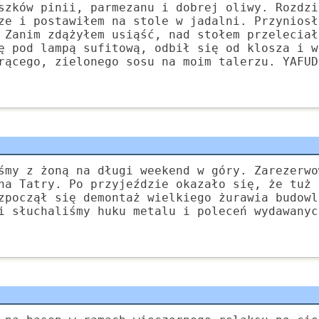
szków pinii, parmezanu i dobrej oliwy. Rozdzi
ze i postawiłem na stole w jadalni. Przyniosł
 Zanim zdążyłem usiąść, nad stołem przeleciał
ę pod lampą sufitową, odbił się od klosza i w
rącego, zielonego sosu na moim talerzu. YAFUD
śmy z żoną na długi weekend w góry. Zarezerwo
na Tatry. Po przyjeździe okazało się, że tuż 
zpoczął się demontaż wielkiego żurawia budowl
i słuchaliśmy huku metalu i poleceń wydawanyc