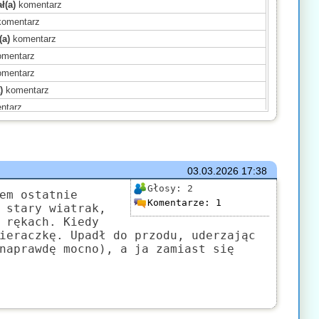
ł(a)
komentarz
omentarz
(a)
komentarz
mentarz
mentarz
)
komentarz
ntarz
ał(a)
komentarz
ał(a)
komentarz
)
komentarz
03.03.2026
17:38
)
komentarz
Głosy:
2
em ostatnie
Komentarze:
1
)
komentarz
 stary wiatrak,
 rękach. Kiedy
mentarz
ieraczkę. Upadł do przodu, uderzając
(a)
komentarz
naprawdę mocno), a ja zamiast się
komentarz
)
komentarz