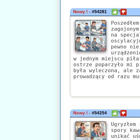
Nowy ! -
#54281
?
Poszedłem
zagojonym
na specja
oscylacyj
pewno nie
urządzeni
w jednym miejscu piła
ostrze poparzyło mi p
była wyleczona, ale z
prowadzący od razu mu
Nowy ! -
#54254
?
Ugryzłem 
spory kaw
unikać uś