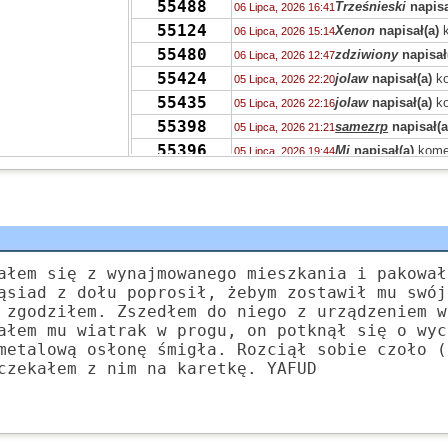
55488
Trześnieski
napisa
06 Lipca, 2026 16:41
55124
Xenon
napisał(a)
k
06 Lipca, 2026 15:14
55480
zdziwiony
napisał
06 Lipca, 2026 12:47
55424
jolaw
napisał(a)
ko
05 Lipca, 2026 22:20
55435
jolaw
napisał(a)
ko
05 Lipca, 2026 22:16
55398
samezrp
napisał(a
05 Lipca, 2026 21:21
55396
Mi
napisał(a)
kome
05 Lipca, 2026 19:44
55358
ciotka Klotka
napis
05 Lipca, 2026 06:41
TRASH
55394
ciotka Klotka
napis
05 Lipca, 2026 06:36
TRASH
55319
Peppone
napisał(a
04 Lipca, 2026 15:04
55393
Peppone
napisał(a
04 Lipca, 2026 15:03
ałem się z wynajmowanego mieszkania i pakował
55422
Peppone
napisał(a
04 Lipca, 2026 15:02
ąsiad z dołu poprosił, żebym zostawił mu swój
55322
 zgodziłem. Zszedłem do niego z urządzeniem w
wasp
napisał(a)
ko
03 Lipca, 2026 15:31
ałem mu wiatrak w progu, on potknął się o wyc
55322
zdziwiony
napisał
03 Lipca, 2026 10:41
metalową osłonę śmigła. Rozciął sobie czoło (
55319
Grejon
napisał(a)
02 Lipca, 2026 13:57
czekałem z nim na karetkę. YAFUD
55347
Bzhevxh
napisał(a
02 Lipca, 2026 11:46