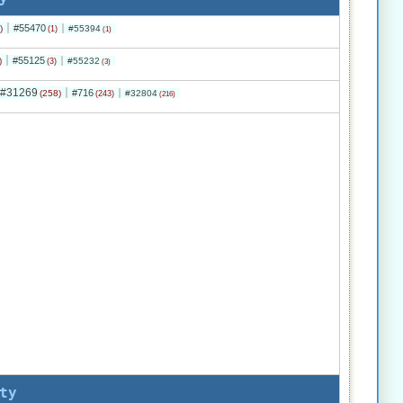
#55470
)
#55394
(1)
(1)
#55125
)
#55232
(3)
(3)
#31269
#716
(258)
#32804
(243)
(216)
ty