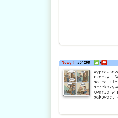
Nowy ! -
#54269
?
Wyprowadz
rzeczy. S
na co się
przekazyw
twarzą w 
pakować, 