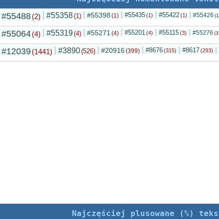
#55488
#55358
#55398
#55435
#55422
#55426
(2)
(1)
(1)
(1)
(1)
(1
#55064
#55319
#55271
#55201
#55115
#55276
(4)
(4)
(4)
(4)
(3)
(3
#12039
#3890
#20916
#8676
#8617
(1441)
(526)
(399)
(315)
(293)
Najczęściej plusowane (%) teks