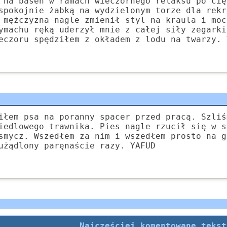
 na basen w ramach wieczornego relaksu po cię
spokojnie żabką na wydzielonym torze dla rekr
 mężczyzna nagle zmienił styl na kraula i moc
ymachu ręką uderzył mnie z całej siły zegarki
eczoru spędziłem z okładem z lodu na twarzy. 
iłem psa na poranny spacer przed pracą. Szliś
iedlowego trawnika. Pies nagle rzucił się w s
smycz. Wszedłem za nim i wszedłem prosto na g
użądlony paręnaście razy. YAFUD
Najczęściej komentowane tekst