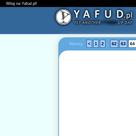
Witaj na Yafud.pl!
Strony
<
1
2
...
62
63
64