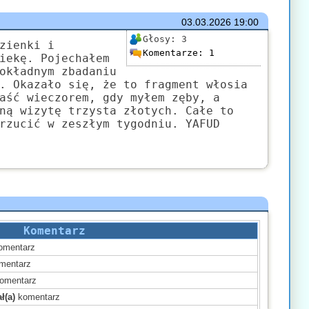
03.03.2026
19:00
Głosy:
3
zienki i
Komentarze:
1
iekę. Pojechałem
okładnym zbadaniu
. Okazało się, że to fragment włosia
aść wieczorem, gdy myłem zęby, a
ną wizytę trzysta złotych. Całe to
rzucić w zeszłym tygodniu. YAFUD
Komentarz
omentarz
mentarz
omentarz
ł(a)
komentarz