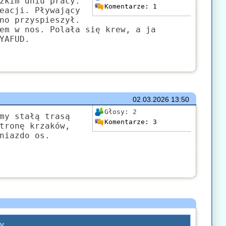
żkim dniu pracy.
Komentarze:
1
eacji. Pływający
no przyspieszył.
em w nos. Polała się krew, a ja
YAFUD.
02.03.2026
13:50
Głosy:
2
my stałą trasą
Komentarze:
3
tronę krzaków,
niazdo os.
y