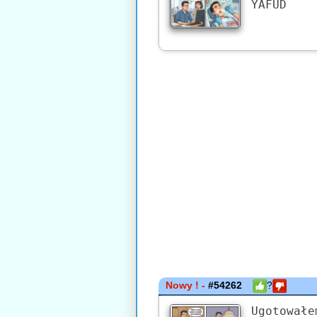
YAFUD
Nowy ! -
#54262
?
Ugotowałe