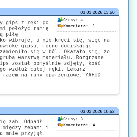
03.03.2026
13:50
Głosy:
4
y gips z ręki po
Komentarze:
1
mi położyć ramię
ą piłę
ko wibruje, a nie kręci się, więc na
owłokę gipsu, mocno dociskając
zamieniło się w ból. Okazało się, że
grubą warstwę materiału. Rozgrzane
ips został pomyślnie zdjęty, kość
go wzdłuż całej ręki. Lekarz
 razem na rany oparzeniowe. YAFUD
03.03.2026
10:52
Głosy:
3
ię ząb. Odpadł
Komentarze:
4
 między zębami i
a mnie przyjął.