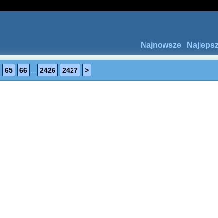
Najnowsze
Najleps
65
66
...
2426
2427
>