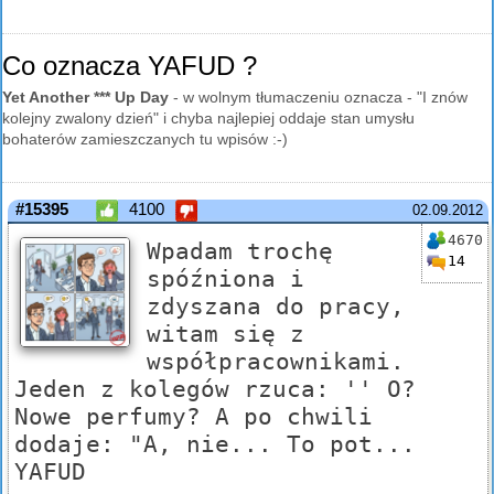
Co oznacza YAFUD ?
Yet Another *** Up Day
- w wolnym tłumaczeniu oznacza - "I znów
kolejny zwalony dzień" i chyba najlepiej oddaje stan umysłu
bohaterów zamieszczanych tu wpisów :-)
#15395
4100
02.09.2012
4670
Wpadam trochę
14
spóźniona i
zdyszana do pracy,
witam się z
współpracownikami.
Jeden z kolegów rzuca: '' O?
Nowe perfumy? A po chwili
dodaje: "A, nie... To pot...
YAFUD