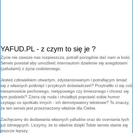
YAFUD.PL - z czym to się je ?
Życie nie zawsze nas rozpieszcza, potrafi porządnie dać nam w kość.
Serwis powstał aby umożliwić internautom dzielenie się anegdotami
(yafudami) z życia codziennego.
Jesteś człowiekiem otwartym, zdystansowanym i potrafiącym śmiać
się z własnych potknięć i przykrych doświadczeń? Przytrafiło ci się coś
niesamowicie pechowego, nietypowego czy śmiesznego i chcesz się
tym podzielić? Zżera cię nuda i chciałbyś poprawić sobie humor
czytając co spotkało innych - ich demotywatory tekstowe? To znaczy,
że ten serwis jest przeznaczony właśnie dla Ciebie.
Zachęcamy do dodawania własnych yafudów oraz do oceniania tych
już istniejących. Liczymy, że to właśnie dzięki Tobie serwis stanie się
jeszcze lepszy.