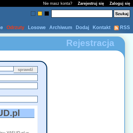
Nie masz konta?
Zarejestruj się
Zaloguj się
ze
Odrzuty
Losowe
Archiwum
Dodaj
Kontakt
RSS
Rejestracja
sprawdź
UD.pl
wisu YAFUD.pl w