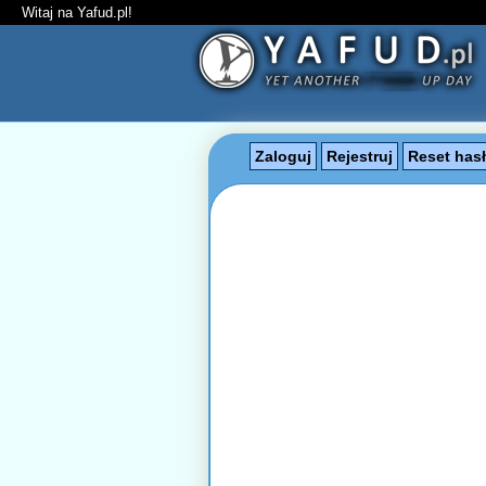
Witaj na Yafud.pl!
Zaloguj
Rejestruj
Reset has