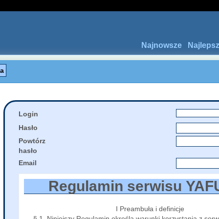
Najnowsze
Najleps
ła
Login
Hasło
Powtórz
hasło
Email
Regulamin serwisu YAF
I Preambuła i definicje
§ 1. Niniejszy Regulamin określa warunki korzystania z ser