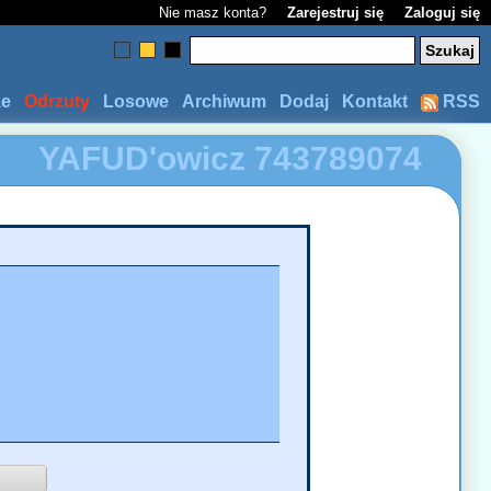
Nie masz konta?
Zarejestruj się
Zaloguj się
ze
Odrzuty
Losowe
Archiwum
Dodaj
Kontakt
RSS
YAFUD'owicz
743789074