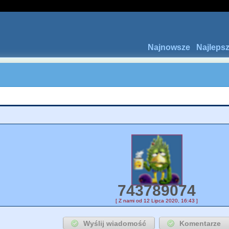
Najnowsze
Najleps
743789074
[ Z nami od 12 Lipca 2020, 16:43 ]