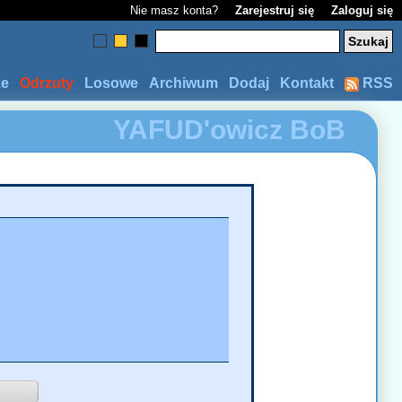
Nie masz konta?
Zarejestruj się
Zaloguj się
ze
Odrzuty
Losowe
Archiwum
Dodaj
Kontakt
RSS
YAFUD'owicz
BoB