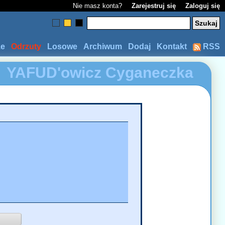
Nie masz konta?
Zarejestruj się
Zaloguj się
ze
Odrzuty
Losowe
Archiwum
Dodaj
Kontakt
RSS
YAFUD'owicz
Cyganeczka