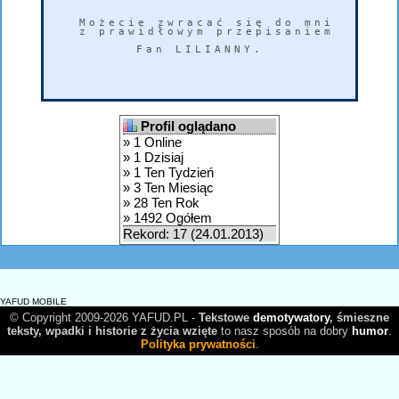
Możecie zwracać się do mnie 'Mefi
z prawidłowym przepisaniem mojego
Fan LILIANNY.

Profil oglądano
» 1 Online
» 1 Dzisiaj
» 1 Ten Tydzień
» 3 Ten Miesiąc
» 28 Ten Rok
» 1492 Ogółem
Rekord: 17 (24.01.2013)
YAFUD MOBILE
© Copyright 2009-2026 YAFUD.PL -
Tekstowe
demotywatory
, śmieszne
teksty, wpadki i historie z życia wzięte
to nasz sposób na dobry
humor
.
Polityka prywatności
.