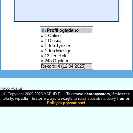
Profil oglądano
» 1 Online
» 1 Dzisiaj
» 1 Ten Tydzień
» 1 Ten Miesiąc
» 13 Ten Rok
» 248 Ogółem
Rekord: 4 (12.04.2025)
YAFUD MOBILE
© Copyright 2009-2026 YAFUD.PL -
Tekstowe
demotywatory
, śmieszne
teksty, wpadki i historie z życia wzięte
to nasz sposób na dobry
humor
.
Polityka prywatności
.