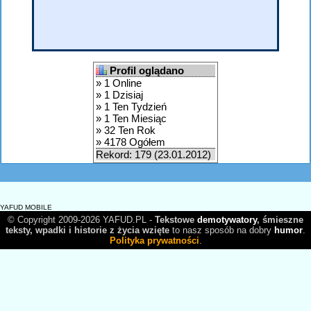
Profil oglądano
» 1 Online
» 1 Dzisiaj
» 1 Ten Tydzień
» 1 Ten Miesiąc
» 32 Ten Rok
» 4178 Ogółem
Rekord: 179 (23.01.2012)
YAFUD MOBILE
© Copyright 2009-2026 YAFUD.PL -
Tekstowe
demotywatory
, śmieszne
teksty, wpadki i historie z życia wzięte
to nasz sposób na dobry
humor
.
Polityka prywatności
.