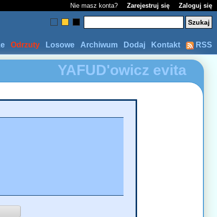
Nie masz konta?
Zarejestruj się
Zaloguj się
ze
Odrzuty
Losowe
Archiwum
Dodaj
Kontakt
RSS
YAFUD'owicz
evita