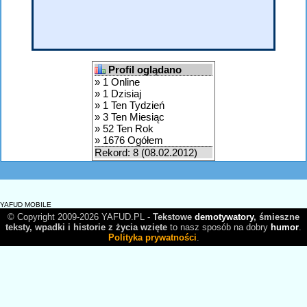
Profil oglądano
» 1 Online
» 1 Dzisiaj
» 1 Ten Tydzień
» 3 Ten Miesiąc
» 52 Ten Rok
» 1676 Ogółem
Rekord: 8 (08.02.2012)
YAFUD MOBILE
© Copyright 2009-2026 YAFUD.PL -
Tekstowe
demotywatory
, śmieszne
teksty, wpadki i historie z życia wzięte
to nasz sposób na dobry
humor
.
Polityka prywatności
.