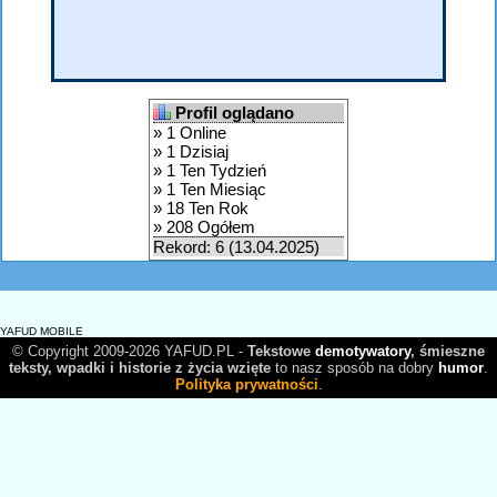
Profil oglądano
» 1 Online
» 1 Dzisiaj
» 1 Ten Tydzień
» 1 Ten Miesiąc
» 18 Ten Rok
» 208 Ogółem
Rekord: 6 (13.04.2025)
YAFUD MOBILE
© Copyright 2009-2026 YAFUD.PL -
Tekstowe
demotywatory
, śmieszne
teksty, wpadki i historie z życia wzięte
to nasz sposób na dobry
humor
.
Polityka prywatności
.