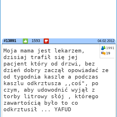
#13891
1593
04.02.2012
1991
Moja mama jest lekarzem,
19
dzisiaj trafił się jej
pacjent który od drzwi, bez
dzień dobry zaczął opowiadać ze
od tygodnia kaszle a podczas
kaszlu odkrztusza ,,coś", po
czym, aby udowodnić wyjął z
torby litrowy słój , którego
zawartością było to co
odkrztusił ... YAFUD