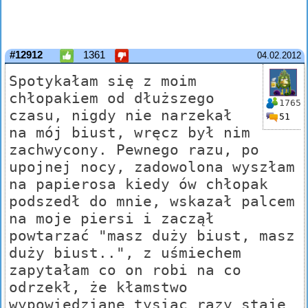
#12912
1361
04.02.2012
Spotykałam się z moim
chłopakiem od dłuższego
1765
czasu, nigdy nie narzekał
51
na mój biust, wręcz był nim
zachwycony. Pewnego razu, po
upojnej nocy, zadowolona wyszłam
na papierosa kiedy ów chłopak
podszedł do mnie, wskazał palcem
na moje piersi i zaczął
powtarzać "masz duży biust, masz
duży biust..", z uśmiechem
zapytałam co on robi na co
odrzekł, że kłamstwo
wypowiedziane tysiąc razy staje