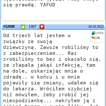
się prawdą. YAFUD
#12696
1307
04.02.2012
1555
Od trzech lat jestem w
26
związku ze swoją
dziewczyną. Zawsze robiliśmy to
z zabezpieczeniem... Raz
zrobiliśmy to bez i okazało się,
że złapała jakąś infekcję, tam
na dole, oskarżając mnie o
zdradę.. w końcu i u mnie
pojawiły się zmiany, udałem się
do lekarza. Wróciłem szybciej
niż mówiłem, żeby zrobić jej
niespodziankę... nakryłem ją z