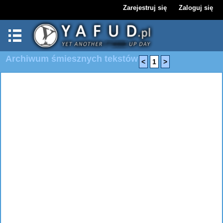
Zarejestruj się
Zaloguj się
Archiwum śmiesznych tekstów
<
1
>