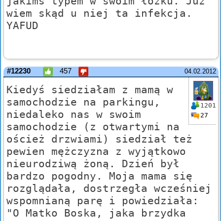
jakimś typem w swoim łóżku. Już
wiem skąd u niej ta infekcja.
YAFUD
#12230
457
04.02.2012
Kiedyś siedziałam z mamą w
samochodzie na parkingu,
1201
niedaleko nas w swoim
27
samochodzie (z otwartymi na
oścież drzwiami) siedział też
pewien mężczyzna z wyjątkowo
nieurodziwą żoną. Dzień był
bardzo pogodny. Moja mama się
rozglądała, dostrzegła wcześniej
wspomnianą parę i powiedziała:
"O Matko Boska, jaka brzydka