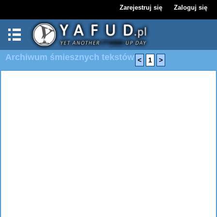
Zarejestruj się
Zaloguj się
Archiwum śmiesznych tekstów
<
1
>