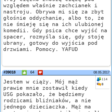
względem właśnie zachcianek i
nastroju. Obrywa mi się za zbyt
głośnie oddychanie, albo to, że
nie śmieję się na ich ulubionej
komedii. Gdy psica chce wyjść na
spacer, rozmyśla się, gdy stoję
ubrany, gotowy do wyjścia pod
drzwiami. Pomocy. YAFUD
#39018
64
08.05.2017
114
Jestem w ciąży. Mój mąż
8
prawie mnie zostawił kiedy
USG pokazało, że będziemy
rodzicami bliźniaków, a nie
jednego dzieciaczka. Mąż ma