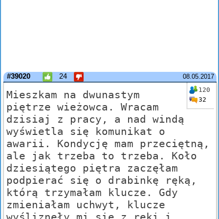
#39020
24
08.05.2017
120
Mieszkam na dwunastym
32
piętrze wieżowca. Wracam
dzisiaj z pracy, a nad windą
wyświetla się komunikat o
awarii. Kondycję mam przeciętną,
ale jak trzeba to trzeba. Koło
dziesiątego piętra zaczęłam
podpierać się o drabinkę ręką,
którą trzymałam klucze. Gdy
zmieniałam uchwyt, klucze
wyśliznęły mi się z ręki i