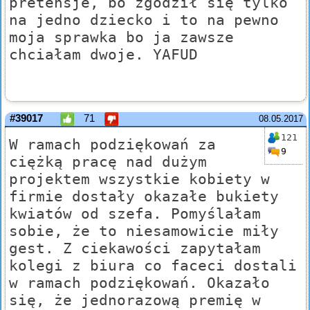
pretensje, bo zgodził się tylko
na jedno dziecko i to na pewno
moja sprawka bo ja zawsze
chciałam dwoje. YAFUD
#39017
71
08.05.2017
121
W ramach podziękowań za
9
ciężką pracę nad dużym
projektem wszystkie kobiety w
firmie dostały okazałe bukiety
kwiatów od szefa. Pomyślałam
sobie, że to niesamowicie miły
gest. Z ciekawości zapytałam
kolegi z biura co faceci dostali
w ramach podziękowań. Okazało
się, że jednorazową premię w