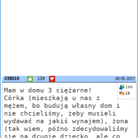
#39019
139
08.05.2017
199
Mam w domu 3 ciężarne!
18
Córka (mieszkają u nas z
mężem, bo budują własny dom i
nie chcieliśmy, żeby musieli
wydawać na jakiś wynajem), żona
(tak wiem, późno zdecydowaliśmy
się na drugie dziecko, ale co