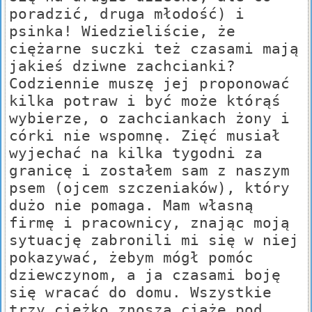
poradzić, druga młodość) i
psinka! Wiedzieliście, że
ciężarne suczki też czasami mają
jakieś dziwne zachcianki?
Codziennie muszę jej proponować
kilka potraw i być może którąś
wybierze, o zachciankach żony i
córki nie wspomnę. Zięć musiał
wyjechać na kilka tygodni za
granicę i zostałem sam z naszym
psem (ojcem szczeniaków), który
dużo nie pomaga. Mam własną
firmę i pracownicy, znając moją
sytuację zabronili mi się w niej
pokazywać, żebym mógł pomóc
dziewczynom, a ja czasami boję
się wracać do domu. Wszystkie
trzy ciężko znoszą ciążę pod