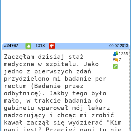
#24767
1013
09.07.2013
1235
Zaczęłam dzisiaj staż
7
medyczne w szpitalu. Jako
jedno z pierwszych zdań
przydzielono mi badanie per
rectum (Badanie przez
odbytnicę). Jakby tego było
mało, w trakcie badania do
gabinetu wparował mój lekarz
nadzorujący i chcąc mi zrobić
kawał zaczął się wydzierać "Kim
pani jest? Przecież pani tu nie