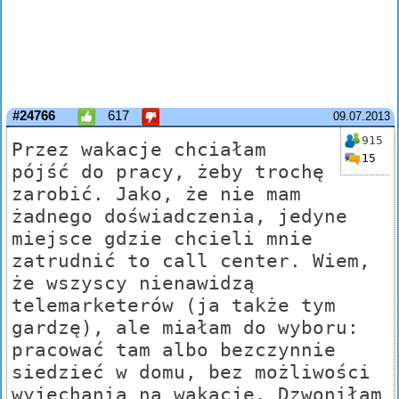
#24766
617
09.07.2013
915
Przez wakacje chciałam
15
pójść do pracy, żeby trochę
zarobić. Jako, że nie mam
żadnego doświadczenia, jedyne
miejsce gdzie chcieli mnie
zatrudnić to call center. Wiem,
że wszyscy nienawidzą
telemarketerów (ja także tym
gardzę), ale miałam do wyboru:
pracować tam albo bezczynnie
siedzieć w domu, bez możliwości
wyjechania na wakacje. Dzwoniłam