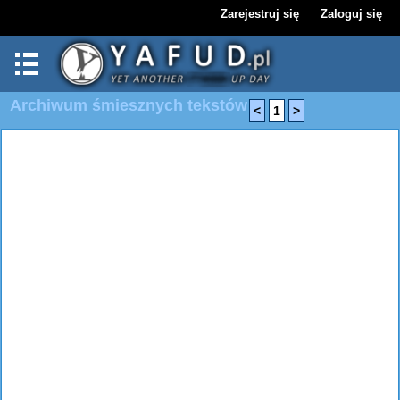
Zarejestruj się
Zaloguj się
Archiwum śmiesznych tekstów
<
1
>