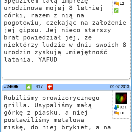
Spędziłem całą imprezę
12
urodzinową mojej 8 letniej
córki, razem z nią na
pogotowiu, czekając na założenie
jej gipsu. Jej nieco starszy
brat powiedział jej, że
niektórzy ludzie w dniu swoich 8
urodzin zyskują umiejętność
latania. YAFUD
#24695
417
09.07.2013
Robiliśmy prowizorycznego
grilla. Usypaliśmy małą
821
górkę z piasku, a niej
16
postawiliśmy metalową
miskę, do niej brykiet, a na