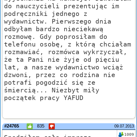
do nauczycieli prezentując im
podręczniki jednego z
wydawnictw. Pierwszego dnia
odbyłam bardzo nieciekawą
rozmowę. Gdy poprosiłam do
telefonu osobę, z którą chciałam
rozmawiać, rozmówca wykrzyczał,
że ta Pani nie żyje od pięciu
lat, a nasze wydawnictwo wciąż
dzwoni, przez co rodzina nie
potrafi pogodzić się ze
śmiercią... Niezbyt miły
początek pracy YAFUD
#24765
835
09.07.2013
1009