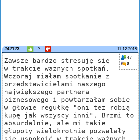
#42123
?
11.12.2018
47
Zawsze bardzo stresuję się
8
w trakcie ważnych spotkań.
Wczoraj miałam spotkanie z
przedstawicielami naszego
największego partnera
biznesowego i powtarzałam sobie
w głowie regułkę "oni też robią
kupę jak wszyscy inni". Brzmi to
absurdalnie, ale mi takie
głupoty wielokrotnie pozwalały
się uspokoić w trakcie ważnych