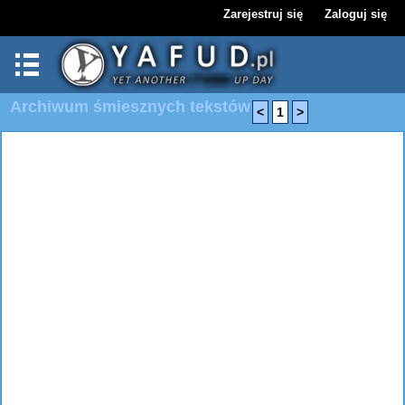
Zarejestruj się
Zaloguj się
Archiwum śmiesznych tekstów
<
1
>