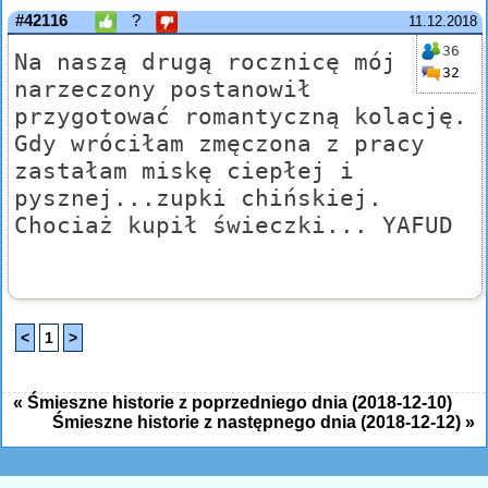
#42116
?
11.12.2018
36
Na naszą drugą rocznicę mój
32
narzeczony postanowił
przygotować romantyczną kolację.
Gdy wróciłam zmęczona z pracy
zastałam miskę ciepłej i
pysznej...zupki chińskiej.
Chociaż kupił świeczki... YAFUD
<
1
>
« Śmieszne historie z poprzedniego dnia (2018-12-10)
Śmieszne historie z następnego dnia (2018-12-12) »