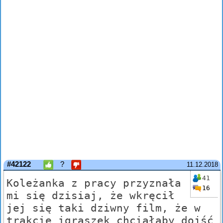
#42122
?
11.12.2018
41
Koleżanka z pracy przyznała
16
mi się dzisiaj, że wkręcił
jej się taki dziwny film, że w
trakcie igraszek chciałaby dojść