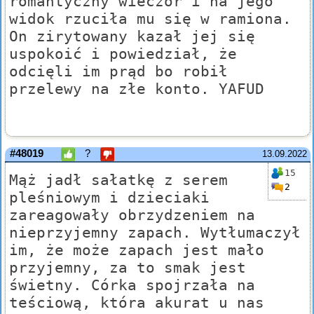
romantyczny wieczór i na jego
widok rzuciła mu się w ramiona.
On zirytowany kazał jej się
uspokoić i powiedział, że
odcięli im prąd bo robił
przelewy na złe konto. YAFUD
#48019
?
13.09.2022
15
Mąż jadł sałatkę z serem
2
pleśniowym i dzieciaki
zareagowały obrzydzeniem na
nieprzyjemny zapach. Wytłumaczył
im, że może zapach jest mało
przyjemny, za to smak jest
świetny. Córka spojrzała na
teściową, która akurat u nas