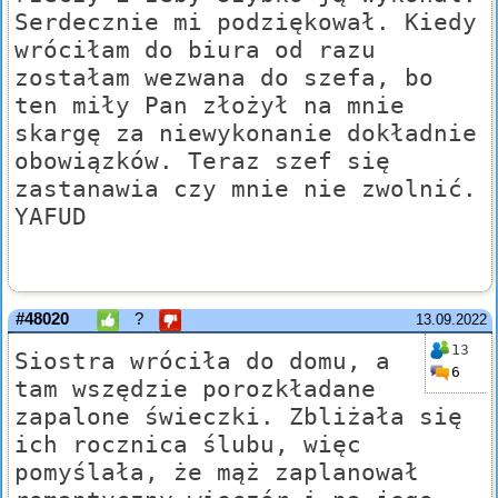
Serdecznie mi podziękował. Kiedy
wróciłam do biura od razu
zostałam wezwana do szefa, bo
ten miły Pan złożył na mnie
skargę za niewykonanie dokładnie
obowiązków. Teraz szef się
zastanawia czy mnie nie zwolnić.
YAFUD
#48020
?
13.09.2022
13
Siostra wróciła do domu, a
6
tam wszędzie porozkładane
zapalone świeczki. Zbliżała się
ich rocznica ślubu, więc
pomyślała, że mąż zaplanował