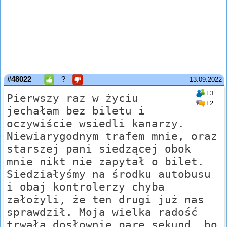
#48022
?
13.09.2022
13
Pierwszy raz w życiu
12
jechałam bez biletu i
oczywiście wsiedli kanarzy.
Niewiarygodnym trafem mnie, oraz
starszej pani siedzącej obok
mnie nikt nie zapytał o bilet.
Siedziałyśmy na środku autobusu
i obaj kontrolerzy chyba
założyli, że ten drugi już nas
sprawdził. Moja wielka radość
trwała dosłownie parę sekund, bo