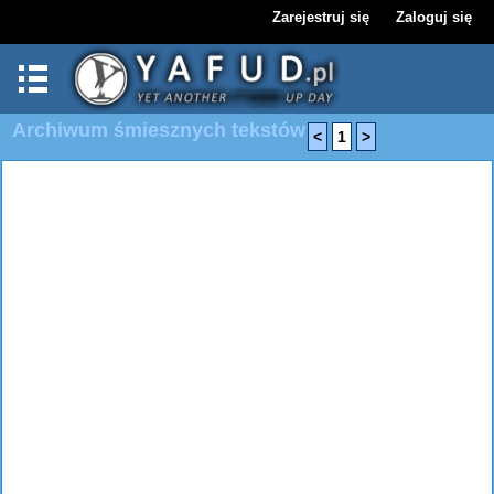
Zarejestruj się
Zaloguj się
Archiwum śmiesznych tekstów
<
1
>