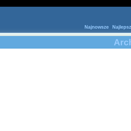
Najnowsze
Najleps
Arc