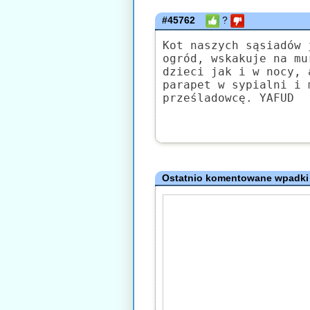
#45762
?
Kot naszych sąsiadów 
ogród, wskakuje na mu
dzieci jak i w nocy, 
parapet w sypialni i 
prześladowcę. YAFUD
Ostatnio komentowane wpadki