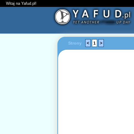
Witaj na Yafud.pl!
Strony
<
1
>