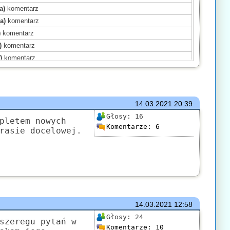
a)
komentarz
a)
komentarz
)
komentarz
)
komentarz
)
komentarz
)
komentarz
ał(a)
komentarz
ał(a)
komentarz
14.03.2021
20:39
komentarz
Głosy:
16
a)
komentarz
pletem nowych
Komentarze:
6
rasie docelowej.
sał(a)
komentarz
)
komentarz
omentarz
komentarz
14.03.2021
12:58
Głosy:
24
szeregu pytań w
Komentarze:
10