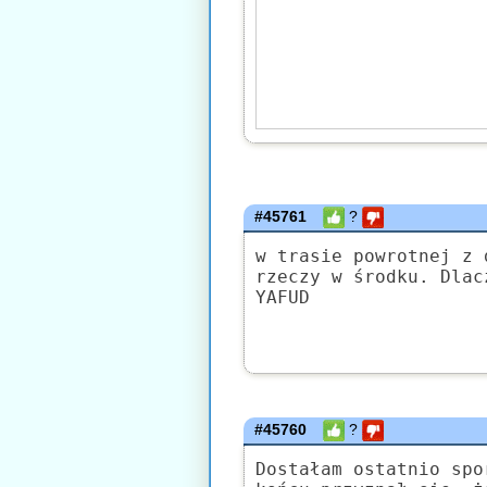
#45761
?
w trasie powrotnej z 
rzeczy w środku. Dlac
YAFUD
#45760
?
Dostałam ostatnio spo