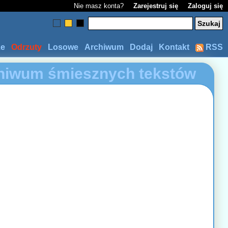
Nie masz konta?
Zarejestruj się
Zaloguj się
ze
Odrzuty
Losowe
Archiwum
Dodaj
Kontakt
RSS
hiwum śmiesznych tekstów