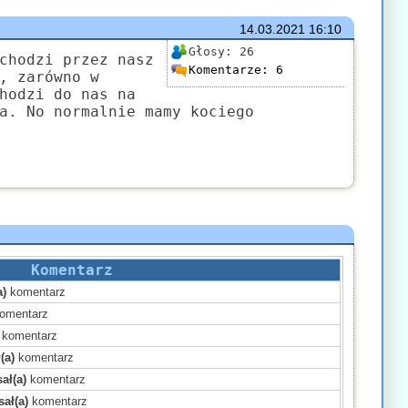
14.03.2021
16:10
Głosy:
26
chodzi przez nasz
Komentarze:
6
, zarówno w
hodzi do nas na
a. No normalnie mamy kociego
Komentarz
a)
komentarz
omentarz
komentarz
(a)
komentarz
ał(a)
komentarz
ał(a)
komentarz