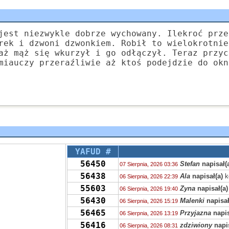
jest niezwykle dobrze wychowany. Ilekroć prze
rek i dzwoni dzwonkiem. Robił to wielokrotnie
aż mąż się wkurzył i go odłączył. Teraz przyc
miauczy przeraźliwie aż ktoś podejdzie do okn
YAFUD #
56450
Stefan
napisał(
07 Sierpnia, 2026 03:36
56438
Ala
napisał(a)
k
06 Sierpnia, 2026 22:39
55603
Zyna
napisał(a)
06 Sierpnia, 2026 19:40
56430
Malenki
napisał
06 Sierpnia, 2026 15:19
56465
Przyjazna
napis
06 Sierpnia, 2026 13:19
56416
zdziwiony
napis
06 Sierpnia, 2026 08:31