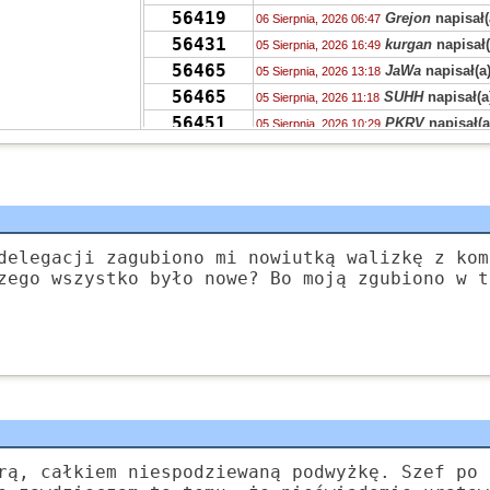
56419
Grejon
napisał(
06 Sierpnia, 2026 06:47
56431
kurgan
napisał(
05 Sierpnia, 2026 16:49
56465
JaWa
napisał(a
05 Sierpnia, 2026 13:18
56465
SUHH
napisał(a
05 Sierpnia, 2026 11:18
56451
PKRV
napisał(a
05 Sierpnia, 2026 10:29
56465
VQHK
napisał(a
05 Sierpnia, 2026 10:25
56465
zdziwiony
napis
05 Sierpnia, 2026 08:55
56406
zdziwiony
napis
04 Sierpnia, 2026 23:36
56431
chen
napisał(a)
04 Sierpnia, 2026 15:23
56421
Grejon
napisał(
delegacji zagubiono mi nowiutką walizkę z kom
04 Sierpnia, 2026 15:12
zego wszystko było nowe? Bo moją zgubiono w t
55704
Kudłaczek
napi
04 Sierpnia, 2026 09:46
378
Tunn
napisał(a
04 Sierpnia, 2026 07:24
56451
Ala
napisał(a)
k
04 Sierpnia, 2026 02:52
55704
Zyna
napisał(a)
04 Sierpnia, 2026 02:47
rą, całkiem niespodziewaną podwyżkę. Szef po 