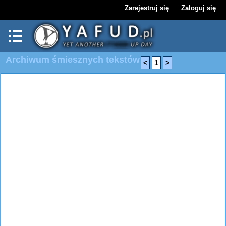
Zarejestruj się
Zaloguj się
Archiwum śmiesznych tekstów
<
1
>