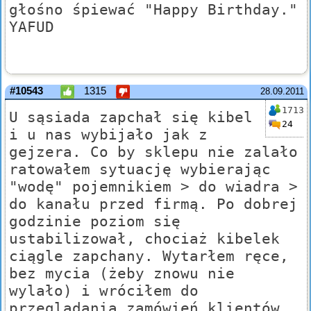
głośno śpiewać "Happy Birthday."
YAFUD
#10543
1315
28.09.2011
1713
U sąsiada zapchał się kibel
24
i u nas wybijało jak z
gejzera. Co by sklepu nie zalało
ratowałem sytuację wybierając
"wodę" pojemnikiem > do wiadra >
do kanału przed firmą. Po dobrej
godzinie poziom się
ustabilizował, chociaż kibelek
ciągle zapchany. Wytarłem ręce,
bez mycia (żeby znowu nie
wylało) i wróciłem do
przeglądania zamówień klientów.