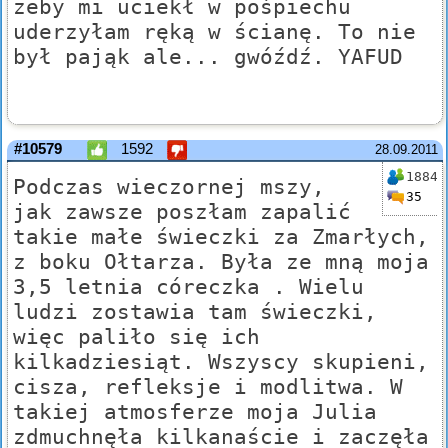
żeby mi uciekł w pośpiechu
uderzyłam ręką w ścianę. To nie
był pająk ale... gwóźdź. YAFUD
#10579
1592
28.09.2011
1884
Podczas wieczornej mszy,
35
jak zawsze poszłam zapalić
takie małe świeczki za Zmarłych,
z boku Ołtarza. Była ze mną moja
3,5 letnia córeczka . Wielu
ludzi zostawia tam świeczki,
więc paliło się ich
kilkadziesiąt. Wszyscy skupieni,
cisza, refleksje i modlitwa. W
takiej atmosferze moja Julia
zdmuchnęła kilkanaście i zaczęła