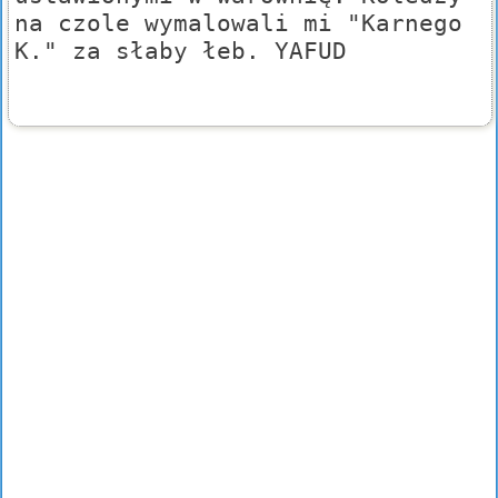
na czole wymalowali mi "Karnego
K." za słaby łeb. YAFUD