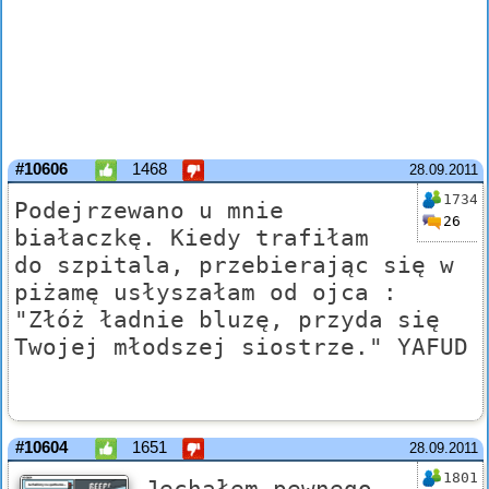
#10606
1468
28.09.2011
1734
Podejrzewano u mnie
26
białaczkę. Kiedy trafiłam
do szpitala, przebierając się w
piżamę usłyszałam od ojca :
"Złóż ładnie bluzę, przyda się
Twojej młodszej siostrze." YAFUD
#10604
1651
28.09.2011
1801
Jechałem pewnego