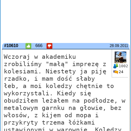
#10610
666
28.09.2011
Wczoraj w akademiku
zrobiliśmy "małą" imprezę z
1002
kolesiami. Niestety ja piję
24
rzadko, i mam dość słaby
łeb, a moi koledzy chętnie to
wykorzystali. Kiedy się
obudziłem leżałem na podłodze, w
metalowym garnku na głowie, bez
włosów, z kijem od mopa i
przykryty trzema łóżkami
ustawionymi w warownię. Koledzy