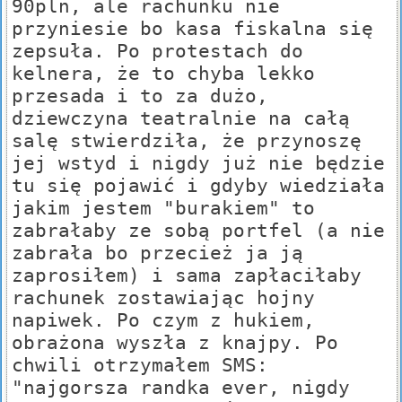
90pln, ale rachunku nie
przyniesie bo kasa fiskalna się
zepsuła. Po protestach do
kelnera, że to chyba lekko
przesada i to za dużo,
dziewczyna teatralnie na całą
salę stwierdziła, że przynoszę
jej wstyd i nigdy już nie będzie
tu się pojawić i gdyby wiedziała
jakim jestem "burakiem" to
zabrałaby ze sobą portfel (a nie
zabrała bo przecież ja ją
zaprosiłem) i sama zapłaciłaby
rachunek zostawiając hojny
napiwek. Po czym z hukiem,
obrażona wyszła z knajpy. Po
chwili otrzymałem SMS:
"najgorsza randka ever, nigdy