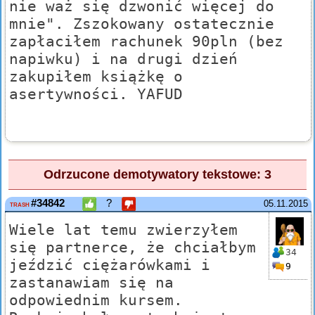
nie waż się dzwonić więcej do
mnie". Zszokowany ostatecznie
zapłaciłem rachunek 90pln (bez
napiwku) i na drugi dzień
zakupiłem książkę o
asertywności. YAFUD
Odrzucone demotywatory tekstowe: 3
#34842
?
05.11.2015
TRASH
Wiele lat temu zwierzyłem
się partnerce, że chciałbym
34
jeździć ciężarówkami i
9
zastanawiam się na
odpowiednim kursem.