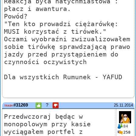
Reakcja była natychmiastowa :
płacz i awantura.
Powód?
"Ten kto prowadzi ciężarówkę:
MUSI korzystać z tirówek."
Oczami wyobraźni zwizualizowałem
sobie tirówkę sprawdzającą prawo
jazdy przed przystąpieniem do
czynności oczywistych
Dla wszystkich Rumunek - YAFUD
#31269
?
25.11.2014
TRASH
Przedwczoraj będąc w
monopolowym przy kasie
84
wyciągałem portfel z
258