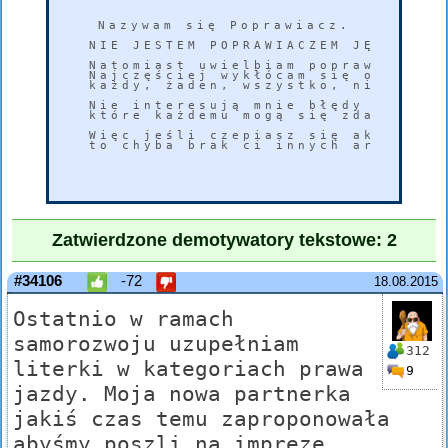
Nazywam się Poprawiacz.

NIE JESTEM POPRAWIACZEM JĘZYKOWYM
Natomiast uwielbiam poprawiać błę
Najczęściej wykłócam się o popraw
każdy, żaden, wszystko, nic, zaws
Nie interesują mnie błędy INTERPU
które każdemu mogą się zdarzyć ró
Więc jeśli czepiasz się akurat ta
to chyba brak ci innych argumentó
Zatwierdzone demotywatory tekstowe: 2
#34106
-72
18.08.2015
Ostatnio w ramach
samorozwoju uzupełniam
312
literki w kategoriach prawa
9
jazdy. Moja nowa partnerka
jakiś czas temu zaproponowała
abyśmy poszli na imprezę