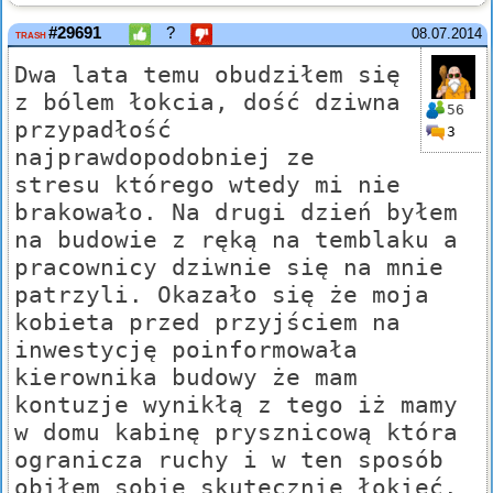
#29691
?
08.07.2014
TRASH
Dwa lata temu obudziłem się
z bólem łokcia, dość dziwna
56
przypadłość
3
najprawdopodobniej ze
stresu którego wtedy mi nie
brakowało. Na drugi dzień byłem
na budowie z ręką na temblaku a
pracownicy dziwnie się na mnie
patrzyli. Okazało się że moja
kobieta przed przyjściem na
inwestycję poinformowała
kierownika budowy że mam
kontuzje wynikłą z tego iż mamy
w domu kabinę prysznicową która
ogranicza ruchy i w ten sposób
obiłem sobie skutecznie łokieć.