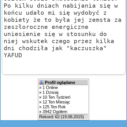
Po kilku dniach nabijania się w
końcu udało mi się wydobyć z
kobiety że to była jej zemsta za
zeszłoroczne energiczne
uniesienie się w stosunku do
niej wskutek czego przez kilka
dni chodziła jak "kaczuszka"
YAFUD
Profil oglądano
» 1 Online
» 1 Dzisiaj
» 10 Ten Tydzień
» 12 Ten Miesiąc
» 125 Ten Rok
» 3942 Ogółem
Rekord: 62 (19.08.2015)