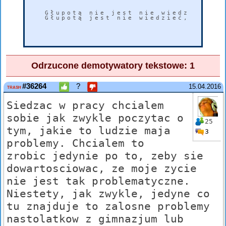
Głupotą nie jest nie wiedzieć.

Głupotą jest nie wiedzieć, ale za
Odrzucone demotywatory tekstowe: 1
#36264
?
15.04.2016
TRASH
Siedzac w pracy chcialem
sobie jak zwykle poczytac o
25
tym, jakie to ludzie maja
3
problemy. Chcialem to
zrobic jedynie po to, zeby sie
dowartosciowac, ze moje zycie
nie jest tak problematyczne.
Niestety, jak zwykle, jedyne co
tu znajduje to zalosne problemy
nastolatkow z gimnazjum lub