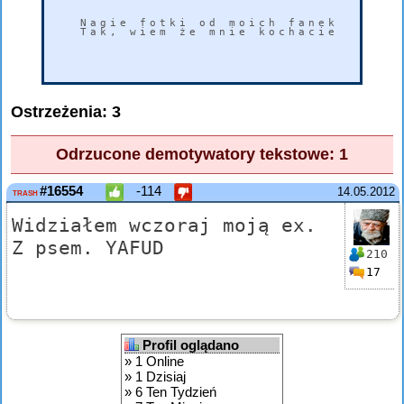
Nagie fotki od moich fanek - na p
Tak, wiem że mnie kochacie.

Ostrzeżenia: 3
Odrzucone demotywatory tekstowe: 1
#16554
-114
14.05.2012
TRASH
Widziałem wczoraj moją ex.
Z psem. YAFUD
210
17
Profil oglądano
» 1 Online
» 1 Dzisiaj
» 6 Ten Tydzień