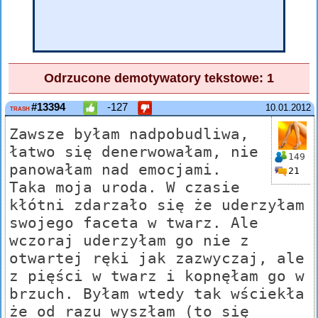
Odrzucone demotywatory tekstowe: 1
#13394
-127
10.01.2012
TRASH
Zawsze byłam nadpobudliwa,
łatwo się denerwowałam, nie
149
panowałam nad emocjami.
21
Taka moja uroda. W czasie
kłótni zdarzało się że uderzyłam
swojego faceta w twarz. Ale
wczoraj uderzyłam go nie z
otwartej ręki jak zazwyczaj, ale
z pięści w twarz i kopnęłam go w
brzuch. Byłam wtedy tak wściekła
że od razu wyszłam (to się