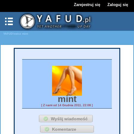
Zarejestruj się
Zaloguj się
YAFUD'owicz
mint
mint
[ Z nami od 14 Grudnia 2011, 22:08 ]