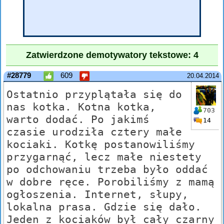
Zatwierdzone demotywatory tekstowe: 4
#28779
609
20.04.2014
Ostatnio przyplątała się do
nas kotka. Kotna kotka,
703
warto dodać. Po jakimś
14
czasie urodziła cztery małe
kociaki. Kotkę postanowiliśmy
przygarnąć, lecz małe niestety
po odchowaniu trzeba było oddać
w dobre ręce. Porobiliśmy z mamą
ogłoszenia. Internet, słupy,
lokalna prasa. Gdzie się dało.
Jeden z kociaków był cały czarny