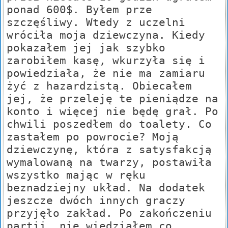
ponad 600$. Byłem prze
szczęśliwy. Wtedy z uczelni
wróciła moja dziewczyna. Kiedy
pokazałem jej jak szybko
zarobiłem kasę, wkurzyła się i
powiedziała, że nie ma zamiaru
żyć z hazardzistą. Obiecałem
jej, że przeleję te pieniądze na
konto i więcej nie będę grał. Po
chwili poszedłem do toalety. Co
zastałem po powrocie? Moją
dziewczynę, która z satysfakcją
wymalowaną na twarzy, postawiła
wszystko mając w ręku
beznadziejny układ. Na dodatek
jeszcze dwóch innych graczy
przyjęło zakład. Po zakończeniu
partii, nie wiedziałem co