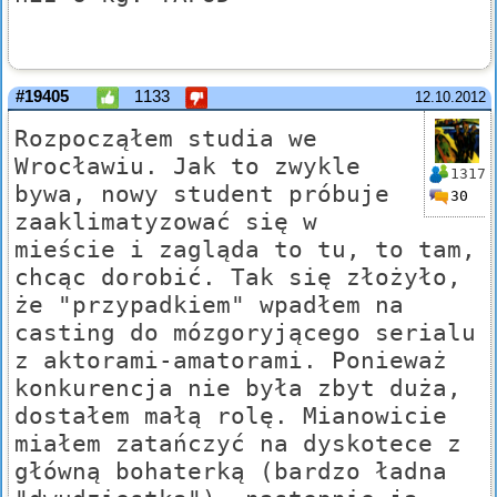
#19405
1133
12.10.2012
Rozpocząłem studia we
Wrocławiu. Jak to zwykle
1317
bywa, nowy student próbuje
30
zaaklimatyzować się w
mieście i zagląda to tu, to tam,
chcąc dorobić. Tak się złożyło,
że "przypadkiem" wpadłem na
casting do mózgoryjącego serialu
z aktorami-amatorami. Ponieważ
konkurencja nie była zbyt duża,
dostałem małą rolę. Mianowicie
miałem zatańczyć na dyskotece z
główną bohaterką (bardzo ładna