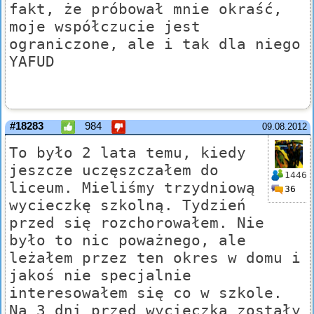
fakt, że próbował mnie okraść,
moje współczucie jest
ograniczone, ale i tak dla niego
YAFUD
#18283
984
09.08.2012
To było 2 lata temu, kiedy
jeszcze uczęszczałem do
1446
liceum. Mieliśmy trzydniową
36
wycieczkę szkolną. Tydzień
przed się rozchorowałem. Nie
było to nic poważnego, ale
leżałem przez ten okres w domu i
jakoś nie specjalnie
interesowałem się co w szkole.
Na 3 dni przed wycieczką zostały