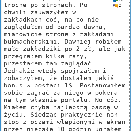
trochę po stronach. Po
2
chwili zauważyłem w
zakładkach coś, na co nie
zaglądałem od bardzo dawna,
mianowicie stronę z zakładami
bukmacherskimi. Dawniej robiłem
małe zakładziki po 2 zł, ale jak
przegrałem kilka razy,
przestałem tam zaglądać.
Jednakże wtedy spojrzałem i
zobaczyłem, że dostałem jakiś
bonus w postaci 1$. Postanowiłem
sobie zagrać za niego w pokera
na tym właśnie portalu. No cóż.
Miałem chyba najlepszą passę w
życiu. Siedząc praktycznie non-
stop z oczami wlepionymi w ekran
przez niecałe 10 godzin ugrałem