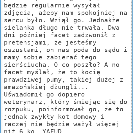
będzie regularnie wysyłał
zdjęcia, ażeby nam spokojniej na
sercu było. Wziął go. Jednakże
sielanka długo nie trwała. Dwa
dni później facet zadzwonił z
pretensjami, że jesteśmy
oszustami, on nas poda do sądu i
mamy sobie zabierać tego
sierściucha. O co poszło? A no
facet myślał, że to kocię
prawdziwej pumy, takiej dużej z
amazońskiej dżungli...
Uświadomił go dopiero
weterynarz, który śmiejąc się do
rozpuku, poinformował go, że to
jednak zwykły kot domowy i
raczej nie będzie ważył więcej
niż 6 kg. YAFUD