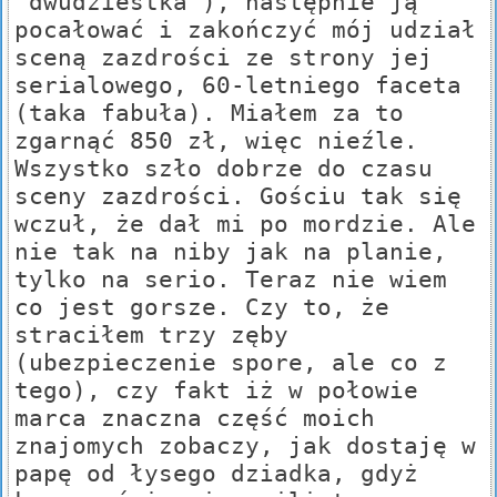
"dwudziestka"), następnie ją
pocałować i zakończyć mój udział
sceną zazdrości ze strony jej
serialowego, 60-letniego faceta
(taka fabuła). Miałem za to
zgarnąć 850 zł, więc nieźle.
Wszystko szło dobrze do czasu
sceny zazdrości. Gościu tak się
wczuł, że dał mi po mordzie. Ale
nie tak na niby jak na planie,
tylko na serio. Teraz nie wiem
co jest gorsze. Czy to, że
straciłem trzy zęby
(ubezpieczenie spore, ale co z
tego), czy fakt iż w połowie
marca znaczna część moich
znajomych zobaczy, jak dostaję w
papę od łysego dziadka, gdyż