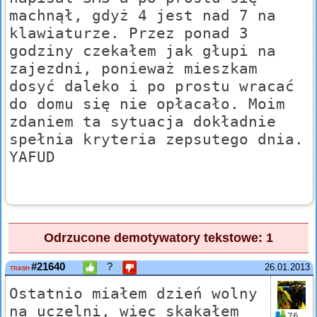
machnął, gdyż 4 jest nad 7 na
klawiaturze. Przez ponad 3
godziny czekałem jak głupi na
zajezdni, ponieważ mieszkam
dosyć daleko i po prostu wracać
do domu się nie opłacało. Moim
zdaniem ta sytuacja dokładnie
spełnia kryteria zepsutego dnia.
YAFUD
Odrzucone demotywatory tekstowe: 1
#21640
?
26.01.2013
TRASH
Ostatnio miałem dzień wolny
na uczelni, więc skakałem
76