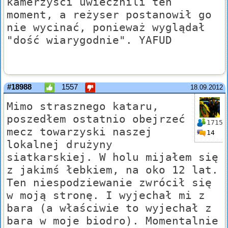
kamerzyści uwiecznili ten
moment, a reżyser postanowił go
nie wycinać, ponieważ wyglądał
"dość wiarygodnie". YAFUD
#18988
1557
18.09.2012
Mimo strasznego kataru,
poszedłem ostatnio obejrzeć
1715
mecz towarzyski naszej
14
lokalnej drużyny
siatkarskiej. W holu mijałem się
z jakimś łebkiem, na oko 12 lat.
Ten niespodziewanie zwrócił się
w moją stronę. I wyjechał mi z
bara (a właściwie to wyjechał z
bara w moje biodro). Momentalnie