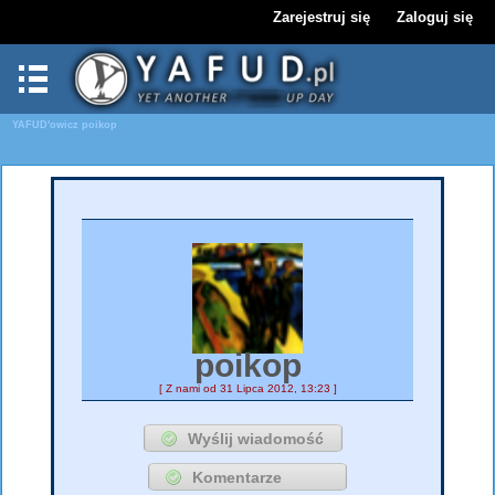
Zarejestruj się
Zaloguj się
YAFUD'owicz
poikop
poikop
[ Z nami od 31 Lipca 2012, 13:23 ]