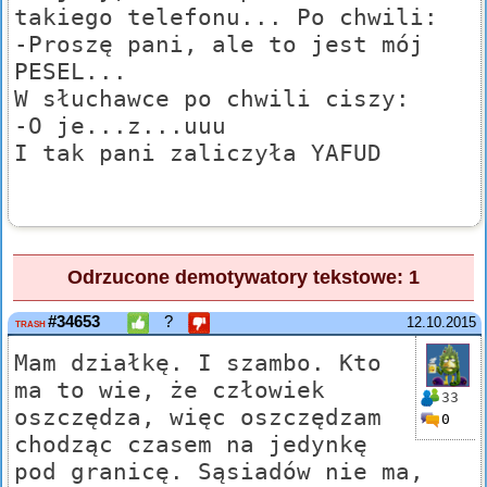
takiego telefonu... Po chwili:
-Proszę pani, ale to jest mój
PESEL...
W słuchawce po chwili ciszy:
-O je...z...uuu
I tak pani zaliczyła YAFUD
Odrzucone demotywatory tekstowe: 1
#34653
?
12.10.2015
TRASH
Mam działkę. I szambo. Kto
ma to wie, że człowiek
33
oszczędza, więc oszczędzam
0
chodząc czasem na jedynkę
pod granicę. Sąsiadów nie ma,