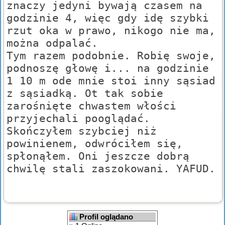
znaczy jedyni bywają czasem na
godzinie 4, więc gdy idę szybki
rzut oka w prawo, nikogo nie ma,
można odpalać.
Tym razem podobnie. Robię swoje,
podnoszę głowę i... na godzinie
1 10 m ode mnie stoi inny sąsiad
z sąsiadką. Ot tak sobie
zarośnięte chwastem włości
przyjechali pooglądać.
Skończyłem szybciej niż
powinienem, odwróciłem się,
spłonąłem. Oni jeszcze dobrą
chwilę stali zaszokowani. YAFUD.
Profil oglądano