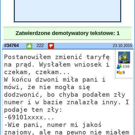
Zatwierdzone demotywatory tekstowe: 1
#34764
222
23.10.2015
Postanowiłem zmienić taryfę
na prąd. Wysłałem wniosek i
330
czekam, czekam...
9
W końcu dzwoni miła pani i
mówi, że nie mogła się
dodzwonić, bo chyba podałem zły
numer i w bazie znalazła inny. I
podaje ten zły:
-69101xxxx...
-Wie pani, numer mi jakoś
znajomy, ale na pewno nie miałem