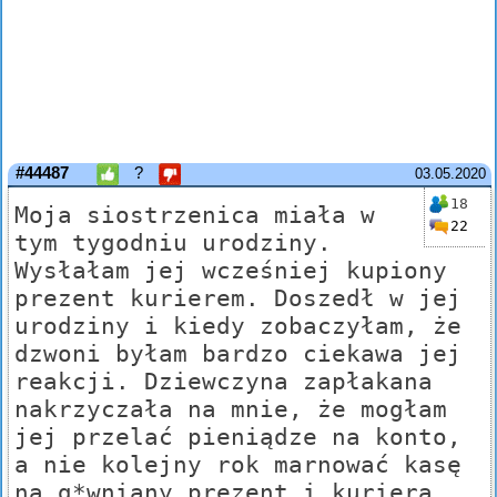
#44487
?
03.05.2020
18
Moja siostrzenica miała w
22
tym tygodniu urodziny.
Wysłałam jej wcześniej kupiony
prezent kurierem. Doszedł w jej
urodziny i kiedy zobaczyłam, że
dzwoni byłam bardzo ciekawa jej
reakcji. Dziewczyna zapłakana
nakrzyczała na mnie, że mogłam
jej przelać pieniądze na konto,
a nie kolejny rok marnować kasę
na g*wniany prezent i kuriera.