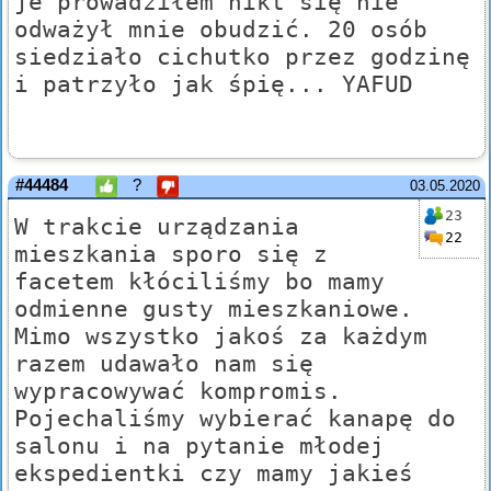
je prowadziłem nikt się nie
odważył mnie obudzić. 20 osób
siedziało cichutko przez godzinę
i patrzyło jak śpię... YAFUD
#44484
?
03.05.2020
23
W trakcie urządzania
22
mieszkania sporo się z
facetem kłóciliśmy bo mamy
odmienne gusty mieszkaniowe.
Mimo wszystko jakoś za każdym
razem udawało nam się
wypracowywać kompromis.
Pojechaliśmy wybierać kanapę do
salonu i na pytanie młodej
ekspedientki czy mamy jakieś