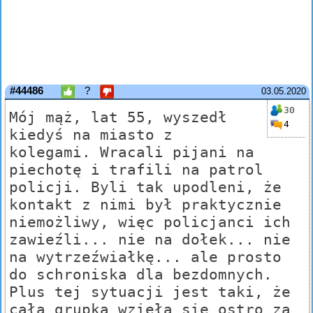
#44486
?
03.05.2020
30
Mój mąż, lat 55, wyszedł
4
kiedyś na miasto z
kolegami. Wracali pijani na
piechotę i trafili na patrol
policji. Byli tak upodleni, że
kontakt z nimi był praktycznie
niemożliwy, więc policjanci ich
zawieźli... nie na dołek... nie
na wytrzeźwiałkę... ale prosto
do schroniska dla bezdomnych.
Plus tej sytuacji jest taki, że
cała grupka wzięła się ostro za