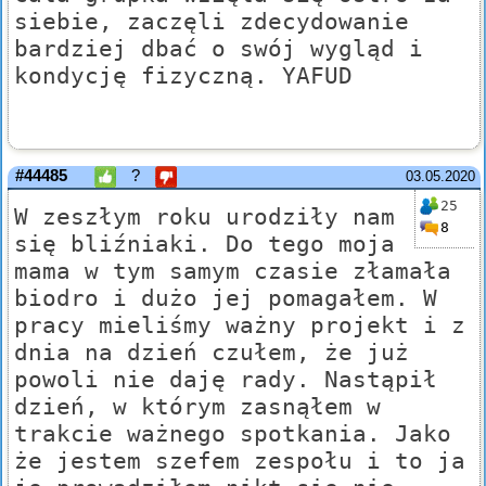
siebie, zaczęli zdecydowanie
bardziej dbać o swój wygląd i
kondycję fizyczną. YAFUD
#44485
?
03.05.2020
25
W zeszłym roku urodziły nam
8
się bliźniaki. Do tego moja
mama w tym samym czasie złamała
biodro i dużo jej pomagałem. W
pracy mieliśmy ważny projekt i z
dnia na dzień czułem, że już
powoli nie daję rady. Nastąpił
dzień, w którym zasnąłem w
trakcie ważnego spotkania. Jako
że jestem szefem zespołu i to ja