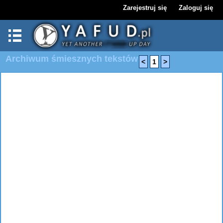
Zarejestruj się
Zaloguj się
Archiwum śmiesznych tekstów
<
1
>