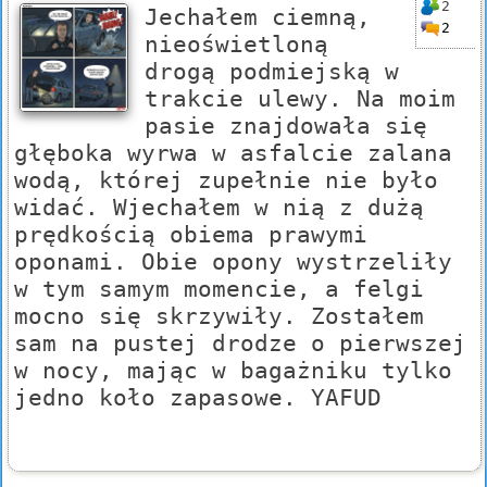
2
Jechałem ciemną,
2
nieoświetloną
drogą podmiejską w
trakcie ulewy. Na moim
pasie znajdowała się
głęboka wyrwa w asfalcie zalana
wodą, której zupełnie nie było
widać. Wjechałem w nią z dużą
prędkością obiema prawymi
oponami. Obie opony wystrzeliły
w tym samym momencie, a felgi
mocno się skrzywiły. Zostałem
sam na pustej drodze o pierwszej
w nocy, mając w bagażniku tylko
jedno koło zapasowe. YAFUD