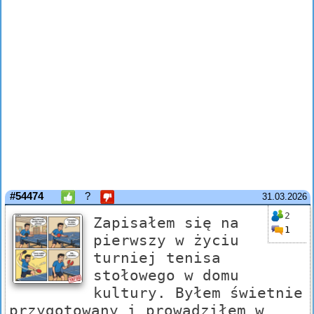
#54474
?
31.03.2026
2
Zapisałem się na
1
pierwszy w życiu
turniej tenisa
stołowego w domu
kultury. Byłem świetnie
przygotowany i prowadziłem w