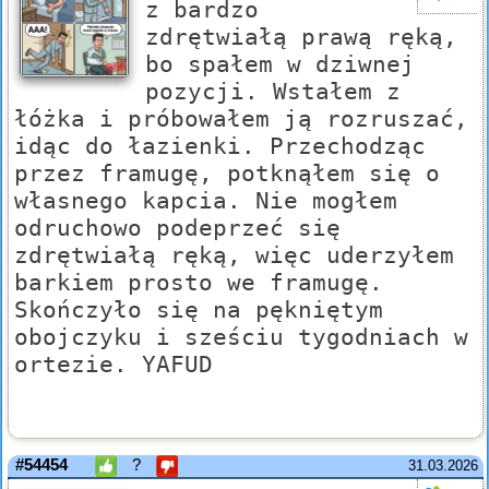
z bardzo
zdrętwiałą prawą ręką,
bo spałem w dziwnej
pozycji. Wstałem z
łóżka i próbowałem ją rozruszać,
idąc do łazienki. Przechodząc
przez framugę, potknąłem się o
własnego kapcia. Nie mogłem
odruchowo podeprzeć się
zdrętwiałą ręką, więc uderzyłem
barkiem prosto we framugę.
Skończyło się na pękniętym
obojczyku i sześciu tygodniach w
ortezie. YAFUD
#54454
?
31.03.2026