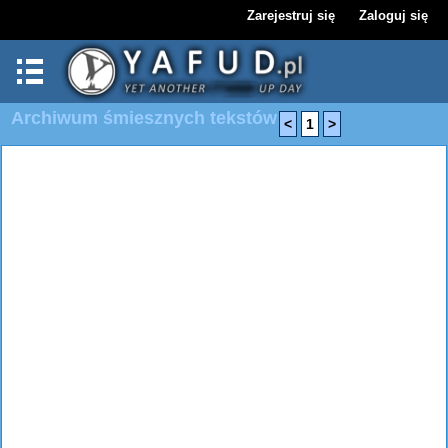
Zarejestruj się
Zaloguj się
Archiwum śmiesznych tekstów
<
1
>