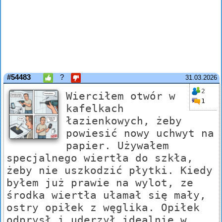
#54483
?
31.03.2026
2
Wierciłem otwór w
1
kafelkach
łazienkowych, żeby
powiesić nowy uchwyt na
papier. Używałem
specjalnego wiertła do szkła,
żeby nie uszkodzić płytki. Kiedy
byłem już prawie na wylot, ze
środka wiertła ułamał się mały,
ostry opiłek z węglika. Opiłek
odprysł i uderzył idealnie w