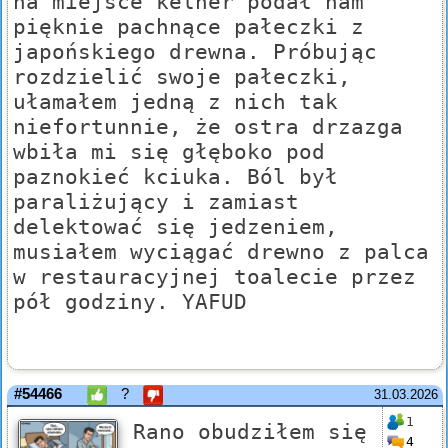
na miejsce kelner podał nam
pięknie pachnące pałeczki z
japońskiego drewna. Próbując
rozdzielić swoje pałeczki,
ułamałem jedną z nich tak
niefortunnie, że ostra drzazga
wbiła mi się głęboko pod
paznokieć kciuka. Ból był
paraliżujący i zamiast
delektować się jedzeniem,
musiałem wyciągać drewno z palca
w restauracyjnej toalecie przez
pół godziny. YAFUD
#54466
?
31.03.2026
1
Rano obudziłem się
4