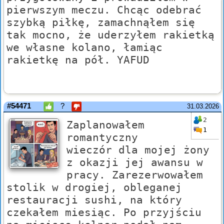
pierwszym meczu. Chcąc odebrać
szybką piłkę, zamachnąłem się
tak mocno, że uderzyłem rakietką
we własne kolano, łamiąc
rakietkę na pół. YAFUD
#54471
?
31.03.2026
2
Zaplanowałem
1
romantyczny
wieczór dla mojej żony
z okazji jej awansu w
pracy. Zarezerwowałem
stolik w drogiej, obleganej
restauracji sushi, na który
czekałem miesiąc. Po przyjściu