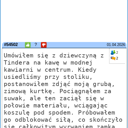
#54502
?
01.04.2026
2
Umówiłem się z dziewczyną z
2
Tindera na kawę w modnej
kawiarni w centrum. Kiedy
usiedliśmy przy stoliku,
postanowiłem zdjąć moją grubą,
zimową kurtkę. Pociągnąłem za
suwak, ale ten zaciął się w
połowie materiału, wciągając
koszulę pod spodem. Próbowałem
go odblokować siłą, co skończyło
się całkowitym wyrwaniem zamka.