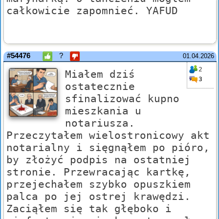
całkowicie zapomnieć. YAFUD
#54476
?
01.04.2026
2
Miałem dziś
3
ostatecznie
sfinalizować kupno
mieszkania u
notariusza.
Przeczytałem wielostronicowy akt
notarialny i sięgnąłem po pióro,
by złożyć podpis na ostatniej
stronie. Przewracając kartkę,
przejechałem szybko opuszkiem
palca po jej ostrej krawędzi.
Zaciąłem się tak głęboko i