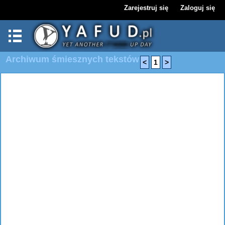
Zarejestruj się
Zaloguj się
Archiwum śmiesznych tekstów
<
1
>