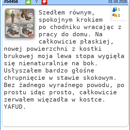
#54456
?
01.04.2026
1
Szedłem równym,
1
spokojnym krokiem
po chodniku wracając z
pracy do domu. Na
całkowicie płaskiej,
nowej powierzchni z kostki
brukowej moja lewa stopa wygięła
się nienaturalnie na bok.
Usłyszałem bardzo głośne
chrupnięcie w stawie skokowym.
Bez żadnego wyraźnego powodu, po
prostu idąc prosto, całkowicie
zerwałem więzadła w kostce.
YAFUD.