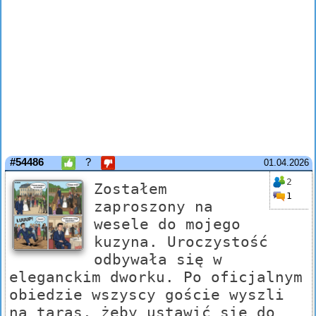
#54486
?
01.04.2026
2
Zostałem
1
zaproszony na
wesele do mojego
kuzyna. Uroczystość
odbywała się w
eleganckim dworku. Po oficjalnym
obiedzie wszyscy goście wyszli
na taras, żeby ustawić się do