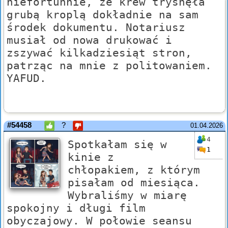
niefortunnie, że krew trysnęła
grubą kroplą dokładnie na sam
środek dokumentu. Notariusz
musiał od nowa drukować i
zszywać kilkadziesiąt stron,
patrząc na mnie z politowaniem.
YAFUD.
#54458
?
01.04.2026
4
Spotkałam się w
1
kinie z
chłopakiem, z którym
pisałam od miesiąca.
Wybraliśmy w miarę
spokojny i długi film
obyczajowy. W połowie seansu