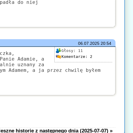
padła do niej
06.07.2025
20:54
Głosy:
11
czka,
Komentarze:
2
Panie Adamie, a
alnie uznany za
ym Adamem, a ja przez chwilę byłem
eszne historie z następnego dnia (2025-07-07) »