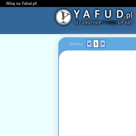
Witaj na Yafud.pl!
Strony
<
1
>