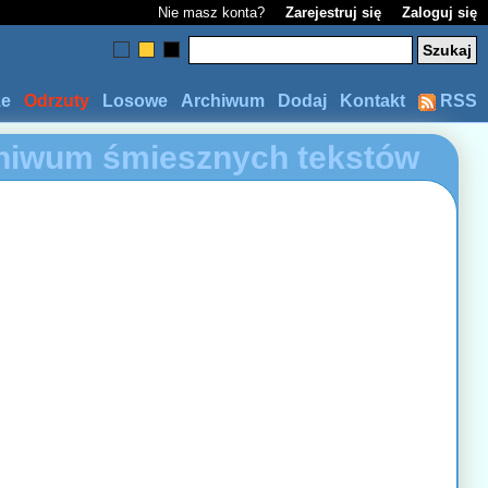
Nie masz konta?
Zarejestruj się
Zaloguj się
ze
Odrzuty
Losowe
Archiwum
Dodaj
Kontakt
RSS
hiwum śmiesznych tekstów