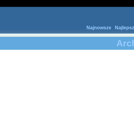
Najnowsze
Najleps
Arc