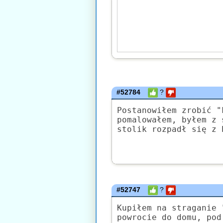
#52784
?
Postanowiłem zrobić "
pomalowałem, byłem z 
stolik rozpadł się z 
#52747
?
Kupiłem na straganie 
powrocie do domu, pod