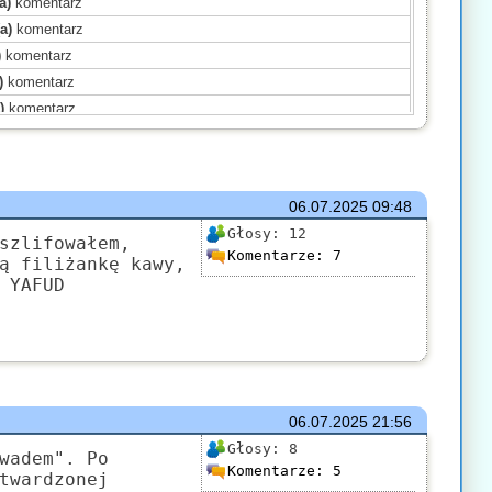
a)
komentarz
a)
komentarz
)
komentarz
)
komentarz
)
komentarz
)
komentarz
ał(a)
komentarz
ał(a)
komentarz
06.07.2025
09:48
komentarz
Głosy:
12
a)
komentarz
szlifowałem,
Komentarze:
7
ą filiżankę kawy,
sał(a)
komentarz
 YAFUD
)
komentarz
omentarz
komentarz
06.07.2025
21:56
Głosy:
8
wadem". Po
Komentarze:
5
twardzonej