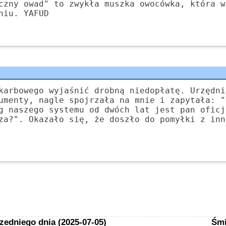
czny owad" to zwykła muszka owocówka, która w
niu. YAFUD
karbowego wyjaśnić drobną niedopłatę. Urzędni
umenty, nagle spojrzała na mnie i zapytała: "
g naszego systemu od dwóch lat jest pan oficj
za?". Okazało się, że doszło do pomyłki z inn
zedniego dnia (2025-07-05)
Śmi