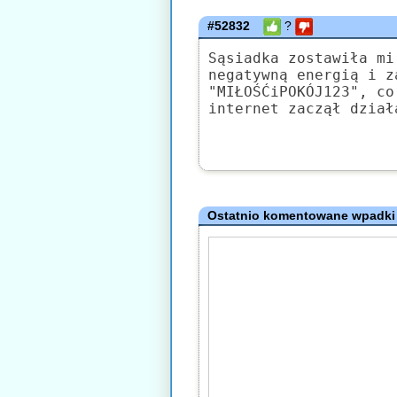
#52832
?
Sąsiadka zostawiła mi
negatywną energią i z
"MIŁOŚĆiPOKÓJ123", co
internet zaczął dział
Ostatnio komentowane wpadki