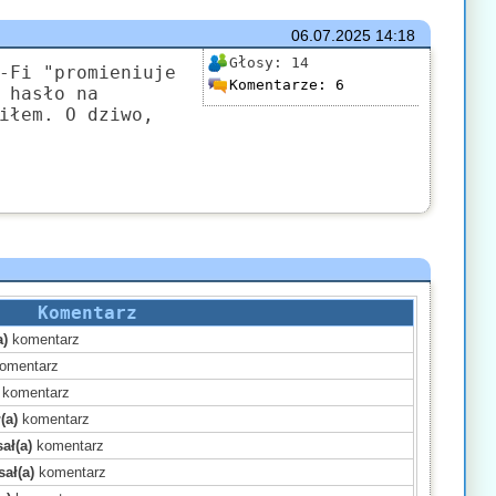
06.07.2025
14:18
Głosy:
14
-Fi "promieniuje
Komentarze:
6
 hasło na
iłem. O dziwo,
Komentarz
a)
komentarz
omentarz
komentarz
(a)
komentarz
ał(a)
komentarz
ał(a)
komentarz