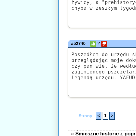
żywicy, a "prehistory
chyba w zeszłym tygod
#52740
?
Poszedłem do urzędu s
przeglądając moje dok
czy pan wie, że wedłu
zaginionego pszczelar
legendą urzędu. YAFUD
Strony
<
1
>
« Śmieszne historie z popr