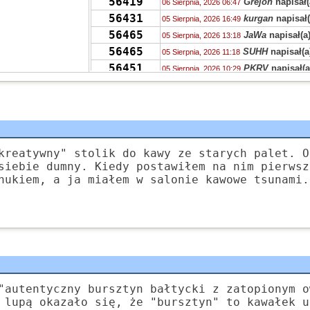
56419
Grejon
napisał(
06 Sierpnia, 2026 06:47
56431
kurgan
napisał(
05 Sierpnia, 2026 16:49
56465
JaWa
napisał(a
05 Sierpnia, 2026 13:18
56465
SUHH
napisał(a
05 Sierpnia, 2026 11:18
56451
PKRV
napisał(a
05 Sierpnia, 2026 10:29
56465
VQHK
napisał(a
05 Sierpnia, 2026 10:25
56465
zdziwiony
napis
05 Sierpnia, 2026 08:55
56406
zdziwiony
napis
04 Sierpnia, 2026 23:36
56431
chen
napisał(a)
04 Sierpnia, 2026 15:23
56421
Grejon
napisał(
kreatywny" stolik do kawy ze starych palet. O
04 Sierpnia, 2026 15:12
siebie dumny. Kiedy postawiłem na nim pierwsz
55704
Kudłaczek
napi
04 Sierpnia, 2026 09:46
hukiem, a ja miałem w salonie kawowe tsunami.
378
Tunn
napisał(a
04 Sierpnia, 2026 07:24
56451
Ala
napisał(a)
k
04 Sierpnia, 2026 02:52
55704
Zyna
napisał(a)
04 Sierpnia, 2026 02:47
"autentyczny bursztyn bałtycki z zatopionym o
 lupą okazało się, że "bursztyn" to kawałek u