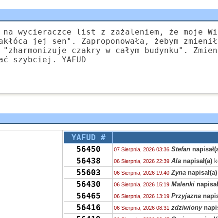
 na wycieraczce list z zażaleniem, że moje Wi
akłóca jej sen". Zaproponowała, żebym zmienił
 "zharmonizuje czakry w całym budynku". Zmien
ać szybciej. YAFUD
YAFUD #
56450
Stefan
napisał(
07 Sierpnia, 2026 03:36
56438
Ala
napisał(a)
k
06 Sierpnia, 2026 22:39
55603
Zyna
napisał(a)
06 Sierpnia, 2026 19:40
56430
Malenki
napisał
06 Sierpnia, 2026 15:19
56465
Przyjazna
napis
06 Sierpnia, 2026 13:19
56416
zdziwiony
napis
06 Sierpnia, 2026 08:31