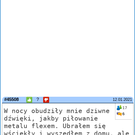
#45508
?
12.01.2021
17
W nocy obudziły mnie dziwne
6
dźwięki, jakby piłowanie
metalu flexem. Ubrałem się
wściekły i wyszedłem z domu, ale