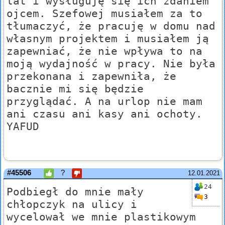
lat i wysługuję się ich zdaniem
ojcem. Szefowej musiałem za to
tłumaczyć, że pracuję w domu nad
własnym projektem i musiałem ją
zapewniać, że nie wpływa to na
moją wydajność w pracy. Nie była
przekonana i zapewniła, że
bacznie mi się będzie
przyglądać. A na urlop nie mam
ani czasu ani kasy ani ochoty.
YAFUD
#45506
?
12.01.2021
24
Podbiegł do mnie mały
3
chłopczyk na ulicy i
wycelował we mnie plastikowym