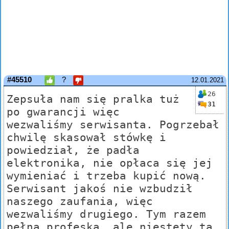
#45510
?
12.01.2021
26
Zepsuła nam się pralka tuż
31
po gwarancji więc
wezwaliśmy serwisanta. Pogrzebał
chwilę skasował stówkę i
powiedział, że padła
elektronika, nie opłaca się jej
wymieniać i trzeba kupić nową.
Serwisant jakoś nie wzbudził
naszego zaufania, więc
wezwaliśmy drugiego. Tym razem
pełna profeska, ale niestety ta