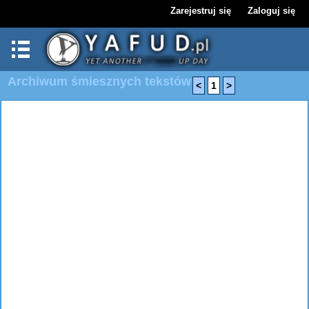
Zarejestruj się
Zaloguj się
Archiwum śmiesznych tekstów
<
1
>