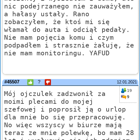
nic podejrzanego nie zauważyłem,
a hałasy ustały. Rano
zobaczyłem, że ktoś mi się
włamał do auta i odciął pedały.
Nie mam pojęcia komu i czym
podpadłem i strasznie żałuję, że
nie mam monitoringu. YAFUD
#45507
?
12.01.2021
19
Mój ojczulek zadzwonił za
9
moimi plecami do mojej
szefowej i poprosił ją o urlop
dla mnie bo się przepracowuję.
No więc wszyscy w biurze mają
teraz ze mnie polewkę, bo mam 28