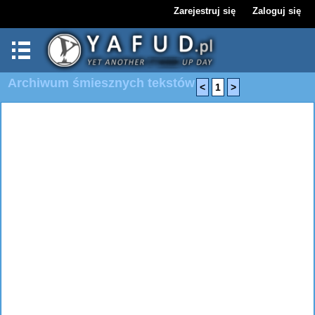
Zarejestruj się
Zaloguj się
Archiwum śmiesznych tekstów
<
1
>