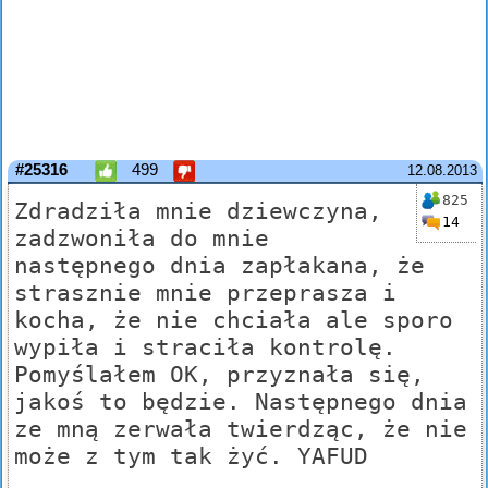
#25316
499
12.08.2013
825
Zdradziła mnie dziewczyna,
14
zadzwoniła do mnie
następnego dnia zapłakana, że
strasznie mnie przeprasza i
kocha, że nie chciała ale sporo
wypiła i straciła kontrolę.
Pomyślałem OK, przyznała się,
jakoś to będzie. Następnego dnia
ze mną zerwała twierdząc, że nie
może z tym tak żyć. YAFUD