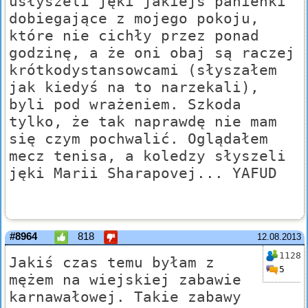
usłyszeli jęki jakiejś panienki
dobiegające z mojego pokoju,
które nie cichły przez ponad
godzinę, a że oni obaj są raczej
krótkodystansowcami (słyszałem
jak kiedyś na to narzekali),
byli pod wrażeniem. Szkoda
tylko, że tak naprawdę nie mam
się czym pochwalić. Oglądałem
mecz tenisa, a koledzy słyszeli
jęki Marii Sharapovej... YAFUD
#8964
818
12.08.2013
1128
Jakiś czas temu byłam z
5
mężem na wiejskiej zabawie
karnawałowej. Takie zabawy