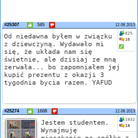
#25307
585
12.08.2013
825
Od niedawna byłem w związku
16
z dziewczyną. Wydawało mi
się, że układa nam się
świetnie, ale dzisiaj ze mną
zerwała... bo zapomniałem jej
kupić prezentu z okazji 3
tygodnia bycia razem. YAFUD
#25274
1688
12.08.2013
1932
Jestem studentem.
18
Wynajmuję
mieszkanie na spółkę z