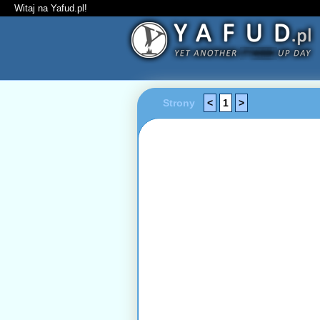
Witaj na Yafud.pl!
Strony
<
1
>