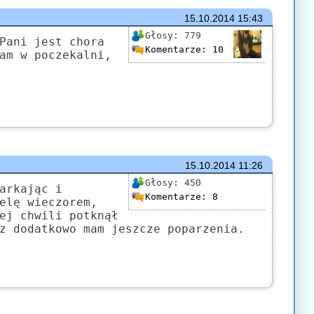
15.10.2014
15:43
Głosy:
779
Pani jest chora
Komentarze:
10
am w poczekalni,
15.10.2014
11:26
Głosy:
450
arkając i
Komentarze:
8
elę wieczorem,
ej chwili potknął
z dodatkowo mam jeszcze poparzenia.