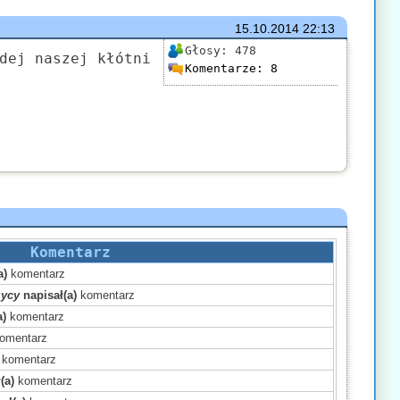
15.10.2014
22:13
Głosy:
478
dej naszej kłótni
Komentarze:
8
Komentarz
a)
komentarz
zycy
napisał(a)
komentarz
a)
komentarz
omentarz
komentarz
(a)
komentarz