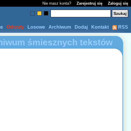
Nie masz konta?
Zarejestruj się
Zaloguj się
ze
Odrzuty
Losowe
Archiwum
Dodaj
Kontakt
RSS
hiwum śmiesznych tekstów