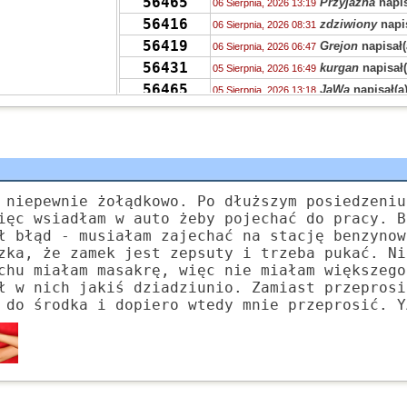
56465
Przyjazna
napis
06 Sierpnia, 2026 13:19
56416
zdziwiony
napis
06 Sierpnia, 2026 08:31
56419
Grejon
napisał(
06 Sierpnia, 2026 06:47
56431
kurgan
napisał(
05 Sierpnia, 2026 16:49
56465
JaWa
napisał(a
05 Sierpnia, 2026 13:18
56465
SUHH
napisał(a
05 Sierpnia, 2026 11:18
56451
PKRV
napisał(a
05 Sierpnia, 2026 10:29
56465
VQHK
napisał(a
05 Sierpnia, 2026 10:25
56465
zdziwiony
napis
05 Sierpnia, 2026 08:55
56406
zdziwiony
napis
 niepewnie żołądkowo. Po dłuższym posiedzeniu
04 Sierpnia, 2026 23:36
ięc wsiadłam w auto żeby pojechać do pracy. B
56431
chen
napisał(a)
04 Sierpnia, 2026 15:23
ł błąd - musiałam zajechać na stację benzynow
56421
Grejon
napisał(
04 Sierpnia, 2026 15:12
zka, że zamek jest zepsuty i trzeba pukać. Ni
55704
Kudłaczek
napi
04 Sierpnia, 2026 09:46
chu miałam masakrę, więc nie miałam większego
378
ł w nich jakiś dziadziunio. Zamiast przeprosi
Tunn
napisał(a
04 Sierpnia, 2026 07:24
 do środka i dopiero wtedy mnie przeprosić. Y