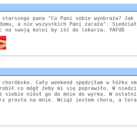
 starszego pana "Co Pani sobie wyobraża? Jak 
domu, a nie wszystkich Pani zaraża". Siedział
c na swoją kolei by iść do lekarza. YAFUD
 choróbsko. Cały weekend spędziłam w łóżku sm
robił co mógł żeby mi się poprawiło. W niedzi
z siebie niósł go do mnie do wyrka. W ostatni
rz prosto na mnie. Wciąż jestem chora, a tera