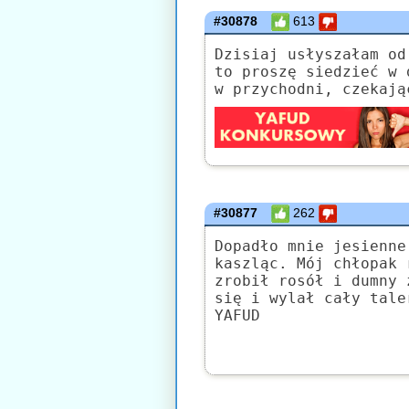
#30878
613
Dzisiaj usłyszałam od
to proszę siedzieć w 
w przychodni, czekają
#30877
262
Dopadło mnie jesienne
kaszląc. Mój chłopak 
zrobił rosół i dumny 
się i wylał cały tale
YAFUD