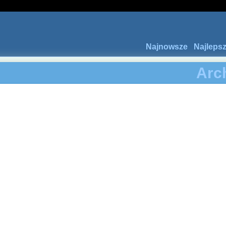
Najnowsze
Najleps
Arc