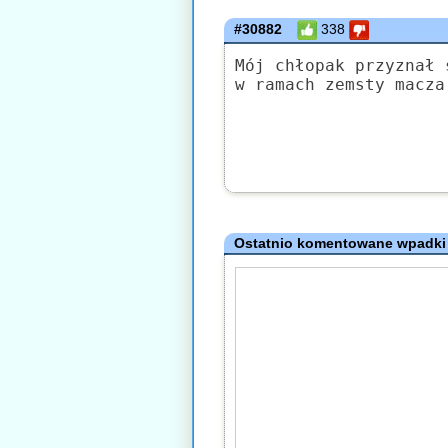
#30882
338
Mój chłopak przyznał 
w ramach zemsty macza
Ostatnio komentowane wpadki