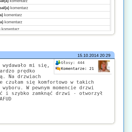
ał(a)
komentarz
ał(a)
komentarz
a)
komentarz
a)
komentarz
)
komentarz
)
komentarz
)
komentarz
)
komentarz
15.10.2014
20:29
ał(a)
komentarz
Głosy:
444
ał(a)
komentarz
 wydawało mi się,
Komentarze:
21
ardzo prędko
komentarz
ą. Na drzwiach
a)
komentarz
e czułam się komfortowo w takich
sał(a)
komentarz
 wyboru. W pewnym momencie drzwi
ć i szybko zamknąć drzwi - otworzył
)
komentarz
AFUD