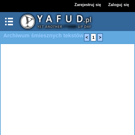
Zarejestruj się
Zaloguj się
Archiwum śmiesznych tekstów
<
1
>