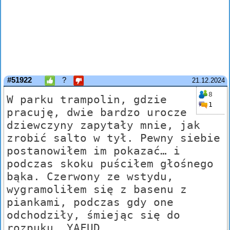
#51922
?
21.12.2024
8
W parku trampolin, gdzie
1
pracuję, dwie bardzo urocze
dziewczyny zapytały mnie, jak
zrobić salto w tył. Pewny siebie
postanowiłem im pokazać… i
podczas skoku puściłem głośnego
bąka. Czerwony ze wstydu,
wygramoliłem się z basenu z
piankami, podczas gdy one
odchodziły, śmiejąc się do
rozpuku. YAFUD