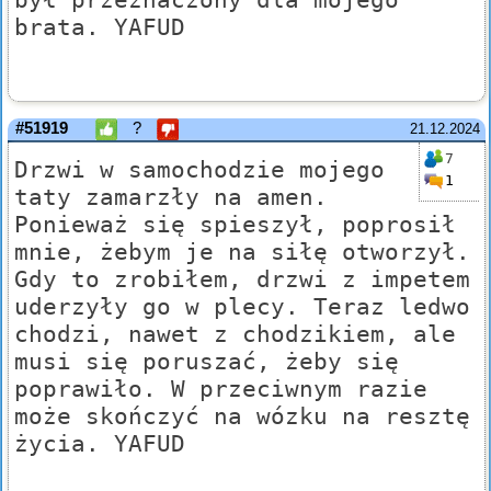
brata. YAFUD
#51919
?
21.12.2024
7
Drzwi w samochodzie mojego
1
taty zamarzły na amen.
Ponieważ się spieszył, poprosił
mnie, żebym je na siłę otworzył.
Gdy to zrobiłem, drzwi z impetem
uderzyły go w plecy. Teraz ledwo
chodzi, nawet z chodzikiem, ale
musi się poruszać, żeby się
poprawiło. W przeciwnym razie
może skończyć na wózku na resztę
życia. YAFUD