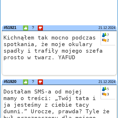
#51921
?
21.12.2024
7
Kichnąłem tak mocno podczas
2
spotkania, że moje okulary
spadły i trafiły mojego szefa
prosto w twarz. YAFUD
#51920
?
21.12.2024
5
Dostałam SMS-a od mojej
3
mamy o treści: „Twój tata i
ja jesteśmy z ciebie tacy
dumni.” Urocze, prawda? Tyle że
był przeznaczony dla mojego