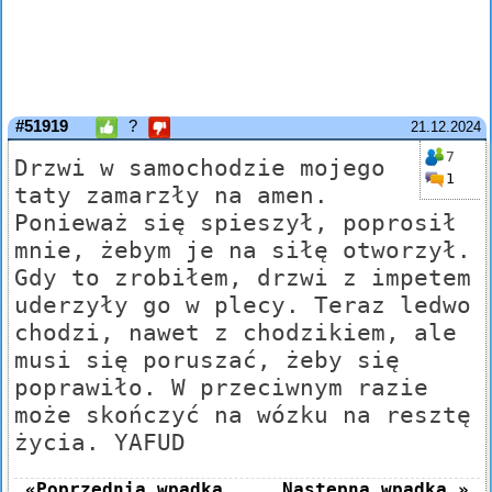
#51919
?
21.12.2024
7
Drzwi w samochodzie mojego
1
taty zamarzły na amen.
Ponieważ się spieszył, poprosił
mnie, żebym je na siłę otworzył.
Gdy to zrobiłem, drzwi z impetem
uderzyły go w plecy. Teraz ledwo
chodzi, nawet z chodzikiem, ale
musi się poruszać, żeby się
poprawiło. W przeciwnym razie
może skończyć na wózku na resztę
życia. YAFUD
«Poprzednia wpadka
Następna wpadka »