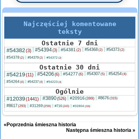
Najczęściej komentowane
teksty
Ostatnie 7 dni
#54382
#54394
#54381
#54368
#54373
(3)
(3)
(2)
(2)
(2)
#54378
#54379
(2)
#54372
(2)
(2)
Ostatnie 30 dni
#54219
#54206
#54277
#54307
#54254
(11)
(6)
(6)
(5)
(4)
#54264
#54237
(4)
#54223
(4)
(4)
Ogólnie
#12039
#3890
#20916
#8676
(1441)
(526)
(399)
(315)
#8617
#31269
(293)
#716
(258)
#32804
(243)
(216)
«Poprzednia śmieszna historia
Następna śmieszna historia »