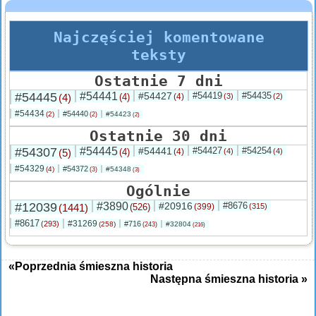
Najczęściej komentowane
teksty
Ostatnie 7 dni
#54445
#54441
#54427
#54419
#54435
(4)
(4)
(4)
(3)
(2)
#54434
#54440
(2)
#54423
(2)
(2)
Ostatnie 30 dni
#54307
#54445
#54441
#54427
#54254
(5)
(4)
(4)
(4)
(4)
#54329
#54372
(4)
#54348
(3)
(3)
Ogólnie
#12039
#3890
#20916
#8676
(1441)
(526)
(399)
(315)
#8617
#31269
(293)
#716
(258)
#32804
(243)
(216)
«Poprzednia śmieszna historia
Następna śmieszna historia »