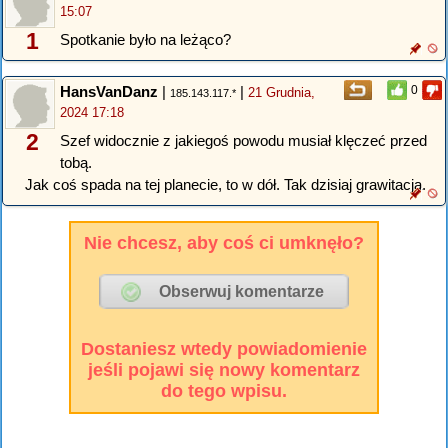
15:07
1
Spotkanie było na leżąco?
HansVanDanz
|
|
0
21 Grudnia,
185.143.117.*
2024 17:18
2
Szef widocznie z jakiegoś powodu musiał klęczeć przed
tobą.
Jak coś spada na tej planecie, to w dół. Tak dzisiaj grawitacja.
Nie chcesz, aby coś ci umknęło?
Dostaniesz wtedy powiadomienie
jeśli pojawi się nowy komentarz
do tego wpisu.