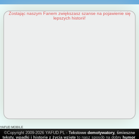
Zostając naszym Fanem zwiększasz szanse na pojawienie się
lepszych historii!
YAFUD MOBILE
©Copyright 2009-2026 YAFUD.PL -
Tekstowe
demotywatory
, śmieszne
teksty, wpadki i historie z życia wzięte
to nasz sposób na dobry
humor
.