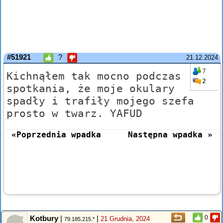
#51921
?
21.12.2024
7
Kichnąłem tak mocno podczas
2
spotkania, że moje okulary
spadły i trafiły mojego szefa
prosto w twarz. YAFUD
«Poprzednia wpadka
Następna wpadka »
Kotbury
|
|
0
21 Grudnia, 2024
79.185.215.*