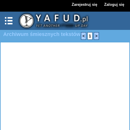
Zarejestruj się
Zaloguj się
Archiwum śmiesznych tekstów
<
1
>