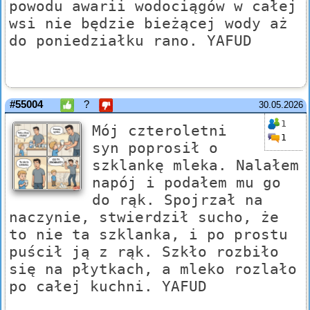
powodu awarii wodociągów w całej
wsi nie będzie bieżącej wody aż
do poniedziałku rano. YAFUD
#55004
?
30.05.2026
1
Mój czteroletni
1
syn poprosił o
szklankę mleka. Nalałem
napój i podałem mu go
do rąk. Spojrzał na
naczynie, stwierdził sucho, że
to nie ta szklanka, i po prostu
puścił ją z rąk. Szkło rozbiło
się na płytkach, a mleko rozlało
po całej kuchni. YAFUD