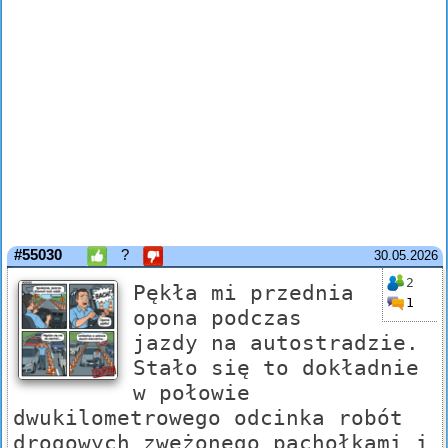
#55030
?
30.05.2026
2
Pękła mi przednia
1
opona podczas
jazdy na autostradzie.
Stało się to dokładnie
w połowie
dwukilometrowego odcinka robót
drogowych zwężonego pachołkami i