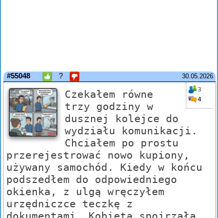
#55048
?
30.05.2026
3
Czekałem równe
4
trzy godziny w
dusznej kolejce do
wydziału komunikacji.
Chciałem po prostu
przerejestrować nowo kupiony,
używany samochód. Kiedy w końcu
podszedłem do odpowiedniego
okienka, z ulgą wręczyłem
urzędniczce teczkę z
dokumentami. Kobieta spojrzała