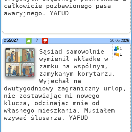
całkowicie pozbawionego pasa
awaryjnego. YAFUD
#55027
?
30.05.2026
1
Sąsiad samowolnie
1
wymienił wkładkę w
zamku na wspólnym,
zamykanym korytarzu.
Wyjechał na
dwutygodniowy zagraniczny urlop,
nie zostawiając mi nowego
klucza, odcinając mnie od
własnego mieszkania. Musiałem
wzywać ślusarza. YAFUD