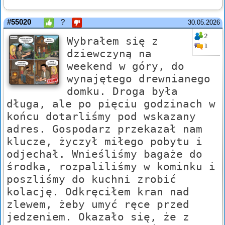
#55020
?
30.05.2026
2
Wybrałem się z
1
dziewczyną na
weekend w góry, do
wynajętego drewnianego
domku. Droga była
długa, ale po pięciu godzinach w
końcu dotarliśmy pod wskazany
adres. Gospodarz przekazał nam
klucze, życzył miłego pobytu i
odjechał. Wnieśliśmy bagaże do
środka, rozpaliliśmy w kominku i
poszliśmy do kuchni zrobić
kolację. Odkręciłem kran nad
zlewem, żeby umyć ręce przed
jedzeniem. Okazało się, że z