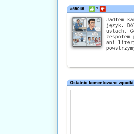
#55049
?
Jadłem ka
język. Bó
ustach. G
zespołem 
ani liter
powstrzym
Ostatnio komentowane wpadki