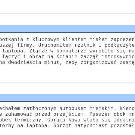
potkania z kluczowym klientem miałem zaprezen
aszej firmy. Uruchomiłem rzutnik i podłączyłe
 laptopa. Złącze w komputerze wyrobiło się na
 łączyć i obraz na ścianie zaczął intensywnie
na dwadzieścia minut, żeby zorganizować zastę
echałem zatłoczonym autobusem miejskim. Kiero
e zahamować przed przejściem. Pasażer obok mn
ubek termiczny. Gorąca kawa wlała się idealni
torby na laptopa. Sprzęt natychmiast przestał