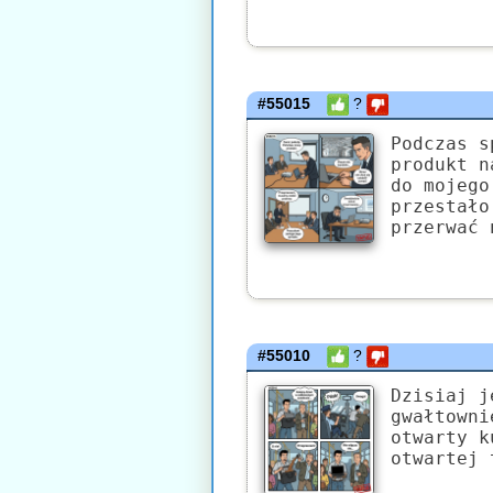
#55015
?
Podczas s
produkt n
do mojego
przestało
przerwać 
#55010
?
Dzisiaj j
gwałtowni
otwarty k
otwartej 