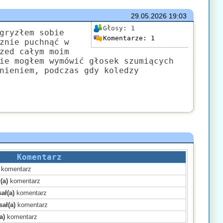
29.05.2026
19:03
Głosy:
1
gryzłem sobie
Komentarze:
1
znie puchnąć w
zed całym moim
ie mogłem wymówić głosek szumiących
nieniem, podczas gdy koledzy
Komentarz
komentarz
(a)
komentarz
ał(a)
komentarz
ał(a)
komentarz
a)
komentarz