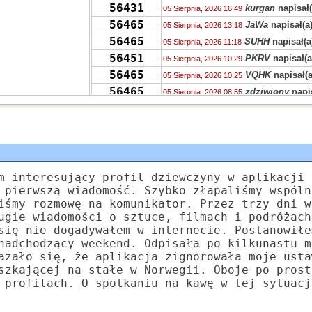
56431
kurgan
napisał(
05 Sierpnia, 2026 16:49
56465
JaWa
napisał(a
05 Sierpnia, 2026 13:18
56465
SUHH
napisał(a
05 Sierpnia, 2026 11:18
56451
PKRV
napisał(a
05 Sierpnia, 2026 10:29
56465
VQHK
napisał(a
05 Sierpnia, 2026 10:25
56465
zdziwiony
napis
05 Sierpnia, 2026 08:55
56406
zdziwiony
napis
04 Sierpnia, 2026 23:36
56431
chen
napisał(a)
04 Sierpnia, 2026 15:23
56421
Grejon
napisał(
04 Sierpnia, 2026 15:12
55704
Kudłaczek
napi
04 Sierpnia, 2026 09:46
378
Tunn
napisał(a
m interesujący profil dziewczyny w aplikacji 
04 Sierpnia, 2026 07:24
 pierwszą wiadomość. Szybko złapaliśmy wspóln
56451
Ala
napisał(a)
k
04 Sierpnia, 2026 02:52
iśmy rozmowę na komunikator. Przez trzy dni w
55704
Zyna
napisał(a)
04 Sierpnia, 2026 02:47
ugie wiadomości o sztuce, filmach i podróżach
56406
S.
napisał(a)
ko
04 Sierpnia, 2026 01:20
się nie dogadywałem w internecie. Postanowiłe
56406
nadchodzący weekend. Odpisała po kilkunastu m
Dziewczyna
nap
04 Sierpnia, 2026 00:40
azało się, że aplikacja zignorowała moje usta
szkającej na stałe w Norwegii. Oboje po prost
 profilach. O spotkaniu na kawę w tej sytuacj