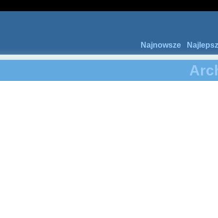
Najnowsze
Najleps
Arc