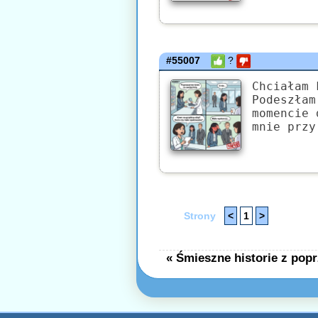
#55007
?
Chciałam 
Podeszłam
momencie 
mnie przy
Strony
<
1
>
« Śmieszne historie z popr