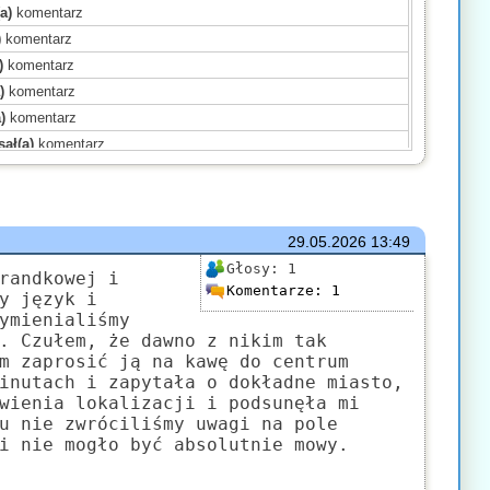
a)
komentarz
)
komentarz
)
komentarz
)
komentarz
)
komentarz
ał(a)
komentarz
ał(a)
komentarz
komentarz
a)
komentarz
29.05.2026
13:49
sał(a)
komentarz
Głosy:
1
)
komentarz
randkowej i
Komentarze:
1
y język i
omentarz
ymienialiśmy
komentarz
. Czułem, że dawno z nikim tak
mentarz
m zaprosić ją na kawę do centrum
inutach i zapytała o dokładne miasto,
isał(a)
komentarz
wienia lokalizacji i podsunęła mi
u nie zwróciliśmy uwagi na pole
i nie mogło być absolutnie mowy.