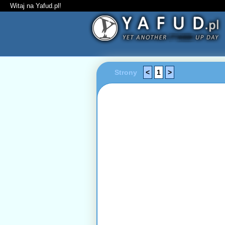
Witaj na Yafud.pl!
Strony
<
1
>