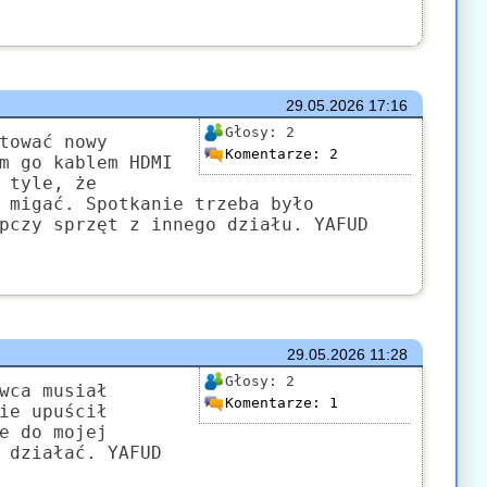
29.05.2026
17:16
Głosy:
2
tować nowy
Komentarze:
2
m go kablem HDMI
 tyle, że
 migać. Spotkanie trzeba było
pczy sprzęt z innego działu. YAFUD
29.05.2026
11:28
Głosy:
2
wca musiał
Komentarze:
1
ie upuścił
e do mojej
 działać. YAFUD