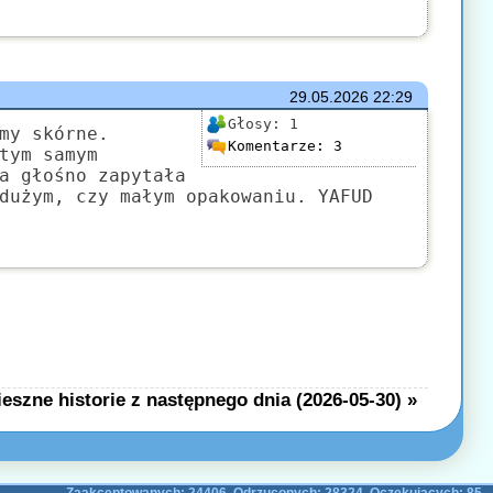
29.05.2026
22:29
Głosy:
1
my skórne.
Komentarze:
3
tym samym
a głośno zapytała
dużym, czy małym opakowaniu. YAFUD
eszne historie z następnego dnia (2026-05-30) »