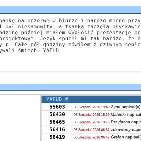
napkę na przerwę w biurze i bardzo mocno przy
l był niesamowity, a tkanka zaczęła błyskawic
odzinę później miałem wygłosić prezentację pr
projektowym. Język spuchł mi tak bardzo, że n
y r. Całe pół godziny mówiłem z dziwnym seple
ywali śmiech. YAFUD
YAFUD #
55603
Zyna
napisał(a)
06 Sierpnia, 2026 19:40
56430
Malenki
napisał
06 Sierpnia, 2026 15:19
56465
Przyjazna
napis
06 Sierpnia, 2026 13:19
56416
zdziwiony
napis
06 Sierpnia, 2026 08:31
56419
Grejon
napisał(
06 Sierpnia, 2026 06:47