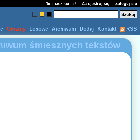
Nie masz konta?
Zarejestruj się
Zaloguj się
ze
Odrzuty
Losowe
Archiwum
Dodaj
Kontakt
RSS
hiwum śmiesznych tekstów